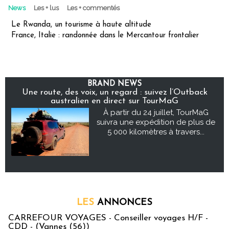
News
Les + lus
Les + commentés
Le Rwanda, un tourisme à haute altitude
France, Italie : randonnée dans le Mercantour frontalier
BRAND NEWS
Une route, des voix, un regard : suivez l’Outback
australien en direct sur TourMaG
À partir du 24 juillet, TourMaG
suivra une expédition de plus de
5 000 kilomètres à travers...
LES
ANNONCES
CARREFOUR VOYAGES - Conseiller voyages H/F -
CDD - (Vannes (56))