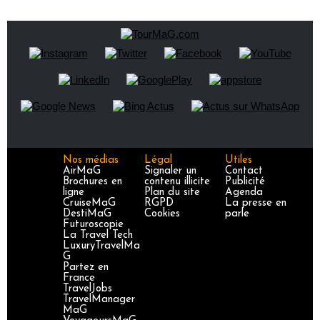
Nos médias
Légal
Utiles
AirMaG
Signaler un
Contact
Brochures en
contenu illicite
Publicité
ligne
Plan du site
Agenda
CruiseMaG
RGPD
La presse en
DestiMaG
Cookies
parle
Futuroscopie
La Travel Tech
LuxuryTravelMa
G
Partez en
France
TravelJobs
TravelManager
MaG