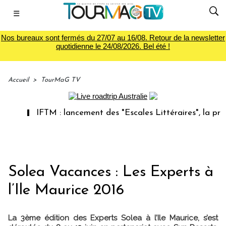
☰
Nos bureaux sont fermés du 27/07 au 16/08. Retour de la newsletter
quotidienne le 24/08/2026. Bel été !
Accueil
>
TourMaG TV
IFTM : lancement des "Escales Littéraires", la premièr
Solea Vacances : Les Experts à
l’Ile Maurice 2016
La 3ème édition des Experts Solea à l’Ile Maurice, s’est