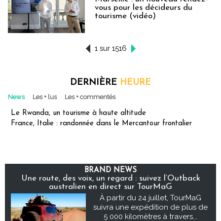
vous pour les décideurs du
tourisme (vidéo)
1 sur 1516
DERNIÈRE
HEURE
News
Les + lus
Les + commentés
Le Rwanda, un tourisme à haute altitude
France, Italie : randonnée dans le Mercantour frontalier
BRAND NEWS
Une route, des voix, un regard : suivez l’Outback
australien en direct sur TourMaG
À partir du 24 juillet, TourMaG
suivra une expédition de plus de
5 000 kilomètres à travers...