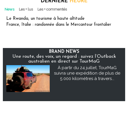
DERNIÈRE
HEURE
News
Les + lus
Les + commentés
Le Rwanda, un tourisme à haute altitude
France, Italie : randonnée dans le Mercantour frontalier
BRAND NEWS
Une route, des voix, un regard : suivez l’Outback
australien en direct sur TourMaG
À partir du 24 juillet, TourMaG
suivra une expédition de plus de
5 000 kilomètres à travers...