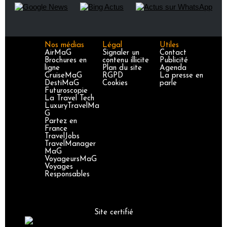
Nos médias
Légal
Utiles
AirMaG
Signaler un
Contact
Brochures en
contenu illicite
Publicité
ligne
Plan du site
Agenda
CruiseMaG
RGPD
La presse en
DestiMaG
Cookies
parle
Futuroscopie
La Travel Tech
LuxuryTravelMa
G
Partez en
France
TravelJobs
TravelManager
MaG
VoyageursMaG
Voyages
Responsables
Site certifié