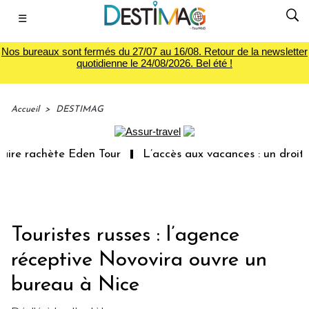
☰
Nos bureaux sont fermés du 27/07 au 16/08. Retour de la newsletter
quotidienne le 24/08/2026. Bel été !
Accueil
>
DESTIMAG
ire rachète Eden Tour
L’accès aux vacances : un droit i
Touristes russes : l’agence
réceptive Novovira ouvre un
bureau à Nice