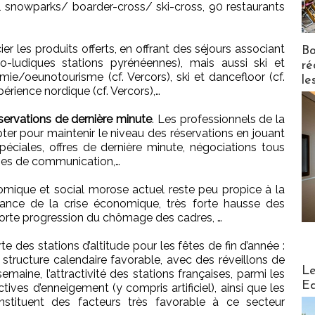
snowparks/ boarder-cross/ ski-cross, 90 restaurants
cier les produits offerts, en offrant des séjours associant
Bo
mo-ludiques stations pyrénéennes), mais aussi ski et
ré
ie/oeunotourisme (cf. Vercors), ski et dancefloor (cf.
le
périence nordique (cf. Vercors),…
éservations de dernière minute
. Les professionnels de la
er pour maintenir le niveau des réservations en jouant
spéciales, offres de dernière minute, négociations tous
nes de communication,…
nomique et social morose actuel reste peu propice à la
ance de la crise économique, très forte hausse des
orte progression du chômage des cadres, …
 des stations d’altitude pour les fêtes de fin d’année :
 structure calendaire favorable, avec des réveillons de
Distribu
Le
maine, l’attractivité des stations françaises, parmi les
Ed
ives d’enneigement (y compris artificiel), ainsi que les
nstituent des facteurs très favorable à ce secteur