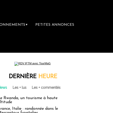
BONNEMENTS
PETITES ANNONCES
▼
re librairie du voyage
Le groupe Sainte-C
DERNIÈRE
HEURE
News
Les + lus
Les + commentés
e Rwanda, un tourisme à haute
ltitude
rance, Italie : randonnée dans le
ercantour frontalier