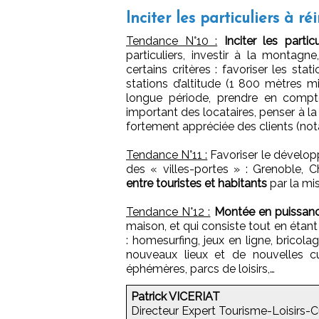
Inciter les particuliers à r
Tendance N°10 :
Inciter les parti
particuliers, investir à la montagn
certains critères : favoriser les sta
stations d’altitude (1 800 mètres 
longue période, prendre en compte
important des locataires, penser à la 
fortement appréciée des clients (no
Tendance N°11 :
Favoriser le dévelop
des « villes-portes » : Grenoble, 
entre touristes et habitants
par la mi
Tendance N°12 :
Montée en puissanc
maison, et qui consiste tout en étant h
: homesurfing, jeux en ligne, bricolag
nouveaux lieux et de nouvelles cu
éphémères, parcs de loisirs,…
Patrick VICERIAT
Directeur Expert Tourisme-Loisirs-Cu