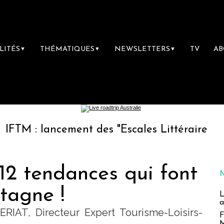
LITÉS
THÉMATIQUES
NEWSLETTERS
TV
A
▼
▼
▼
ancement des "Escales Littéraires", la premiè
 12 tendances qui font
tagne !
L
a
ERIAT, Directeur Expert Tourisme-Loisirs-
F
M