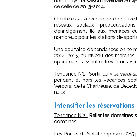
notre pays,
la saison hivernale 2014
de celle de 2013-2014.
Clientèles à la recherche de nouvel
réseaux sociaux, préoccupation
d’enneigement lié aux menaces du 
nombreux pour les stations de sports 
Une douzaine de tendances en termes
2014-2015, au niveau des marchés, 
opérateurs, laissant entrevoir un ave
Tendance N°1 :
Sortir du «
samedi-s
pendant et hors les vacances scola
Vercors, de la Chartreuse, de Belledo
nuits.
Intensifier les réservation
Tendance N°2 :
Relier les domaines s
domaines.
Les Portes du Soleil proposent 285 pi