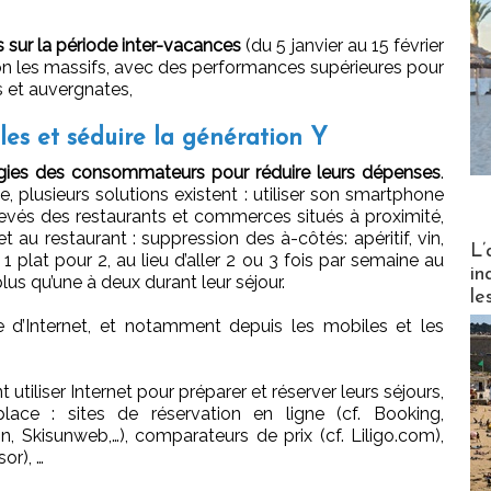
 sur la période inter-vacances
(du 5 janvier au 15 février
on les massifs, avec des performances supérieures pour
s et auvergnates,
èles et séduire la génération Y
égies des consommateurs pour réduire leurs dépenses
.
, plusieurs solutions existent : utiliser son smartphone
levés des restaurants et commerces situés à proximité,
et au restaurant : suppression des à-côtés: apéritif, vin,
Partez
L’
e 1 plat pour 2, au lieu d’aller 2 ou 3 fois par semaine au
in
 plus qu’une à deux durant leur séjour.
le
ée d’Internet, et notamment depuis les mobiles et les
 utiliser Internet pour préparer et réserver leurs séjours,
ace : sites de réservation en ligne (cf. Booking,
 Skisunweb,…), comparateurs de prix (cf. Liligo.com),
sor), …