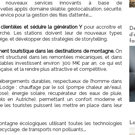
e nouveaux services innovants à base de
lles applis domaine skiable, géolocalisation, sécurité,
service pour la gestion des files d’attente,….
Actus V
 clientèles et séduire la génération Y
pour accroître et
De
ché. Les stations doivent leur de nouveaux types
d’
eige, et développer des stratégies de storytelling.
fo
ment touristique dans les destinations de montagne.
On
t structurel dans les remontées mécaniques, et dans
ables investissent environ 300 M€ par an, ce qui est
nçaise, et la rendre plus attractive et compétitive.
 d’hébergements durables, respectueux de l’homme dans
odge : chauffage par le sol (pompe chaleur air/eau),
ose), énergie solaire, récupérateur des eaux de pluie,
tels en Autriche), permettant un confort moderne et
e les touristes puissent les mettre en place dans leur
Webinai
La
ntagne écologiques utilisant toutes les technologies
cyclage, de transports non polluants,…