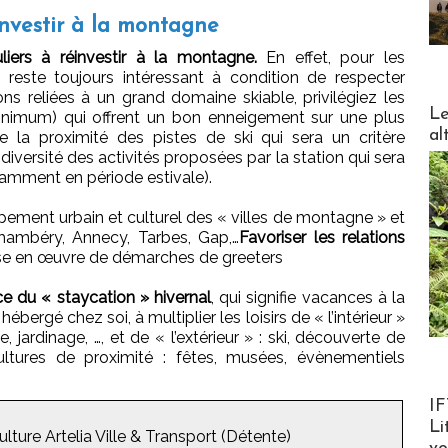
éinvestir à la montagne
culiers à réinvestir à la montagne.
En effet, pour les
e, reste toujours intéressant à condition de respecter
tions reliées à un grand domaine skiable, privilégiez les
DESTI
Le
minimum) qui offrent un bon enneigement sur une plus
al
 la proximité des pistes de ski qui sera un critère
diversité des activités proposées par la station qui sera
tamment en période estivale).
pement urbain et culturel des « villes de montagne » et
Chambéry, Annecy, Tarbes, Gap,…
Favoriser les relations
se en œuvre de démarches de greeters
e du « staycation » hivernal
, qui signifie vacances à la
ébergé chez soi, à multiplier les loisirs de « l’intérieur »
e, jardinage, …, et de « l’extérieur » : ski, découverte de
ltures de proximité : fêtes, musées, évènementiels
Product
IF
Li
lture Artelia Ville & Transport (Détente)