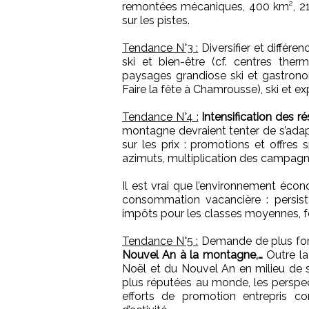
remontées mécaniques, 400 km², 21 
sur les pistes.
Tendance N°3 :
Diversifier et différen
ski et bien-être (cf. centres ther
paysages grandiose ski et gastronom
Faire la fête à Chamrousse), ski et ex
Tendance N°4 :
Intensification des r
montagne devraient tenter de s’adapt
sur les prix : promotions et offres 
azimuts, multiplication des campag
Il est vrai que l’environnement éco
consommation vacancière : persist
impôts pour les classes moyennes, f
Tendance N°5 :
Demande de plus forte
Nouvel An à la montagne,…
Outre la
Noël et du Nouvel An en milieu de se
plus réputées au monde, les perspect
efforts de promotion entrepris co