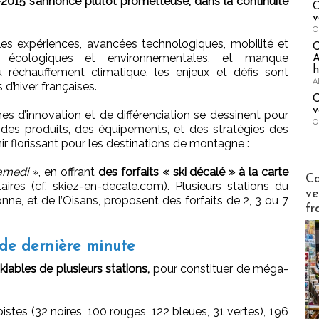
-2015 s’annonce plutôt prometteuse, dans la continuité
C
v
O
les expériences, avancées technologiques, mobilité et
s écologiques et environnementales, et manque
A
h
réchauffement climatique, les enjeux et défis sont
A
d’hiver françaises.
C
v
 d’innovation et de différenciation se dessinent pour
O
des produits, des équipements, et des stratégies des
nir florissant pour les destinations de montagne :
amedi
», en offrant
des forfaits « ski décalé » à la carte
Publi-n
Co
ires (cf. skiez-en-decale.com). Plusieurs stations du
ve
nne, et de l’Oisans, proposent des forfaits de 2, 3 ou 7
fr
s de dernière minute
kiables de plusieurs stations,
pour constituer de méga-
stes (32 noires, 100 rouges, 122 bleues, 31 vertes), 196