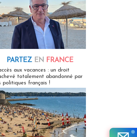
PARTEZ
EN
FRANCE
 en France
accès aux vacances : un droit
achevé totalement abandonné par
s politiques français !