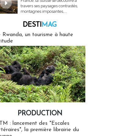
France, la Suisse se découvre à
travers ses paysages contrastés,
montagnes imposantes,...
DESTI
MAG
MAG
 Rwanda, un tourisme à haute
titude
PRODUCTION
ion
TM : lancement des "Escales
ttéraires", la première librairie du