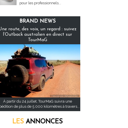
pour les professionnels...
BRAND NEWS
Une route, des voix, un regard : suivez
l’Outback australien en direct sur
TourMaG
À partir du 24 juillet, TourMaG suivra une
pédition de plus de 5 000 kilomètres à travers...
LES
ANNONCES