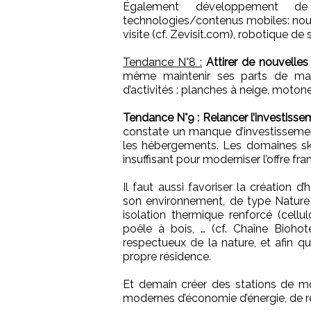
Également développement d
technologies/contenus mobiles: nouve
visite (cf. Zevisit.com), robotique de 
Tendance N°8 :
Attirer de nouvelles
même maintenir ses parts de mar
d’activités : planches à neige, moton
Tendance N°9 :
Relancer l’investisse
constate un manque d’investissemen
les hébergements. Les domaines ski
insuffisant pour moderniser l’offre fra
Il faut aussi favoriser la création
son environnement, de type NatureL
isolation thermique renforcé (cellul
poêle à bois, … (cf. Chaîne Bioho
respectueux de la nature, et afin qu
propre résidence.
Et demain créer des stations de mo
modernes d’économie d’énergie, de re