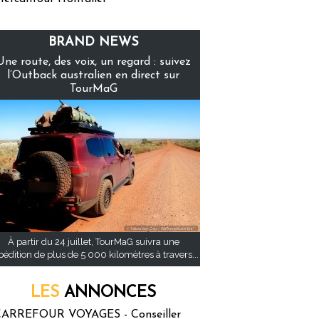
BRAND NEWS
Une route, des voix, un regard : suivez
l’Outback australien en direct sur
TourMaG
À partir du 24 juillet, TourMaG suivra une
pédition de plus de 5 000 kilomètres à travers...
LES
ANNONCES
ARREFOUR VOYAGES - Conseiller