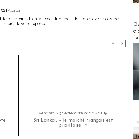
:52
|
Alerter
t faire le circuit en autocar lumières de sicile ,avez vous des
Actus V
it ,merci de votre réponse
De
d’
fo
<
>
Vendredi 29 Septembre 2006 - 01:15
Webinai
pte
Sri Lanka : « le marché français est
La
prioritaire ! »