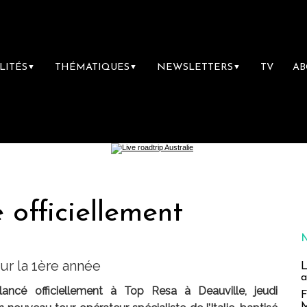
LITÉS
THÉMATIQUES
NEWSLETTERS
TV
A
▼
▼
▼
 officiellement
ur la 1ère année
L
a
ncé officiellement à Top Resa à Deauville, jeudi
F
M