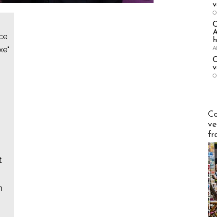
v
O
A
nce
h
A
xe"
C
v
O
Publi-n
Co
ve
fr
t
n