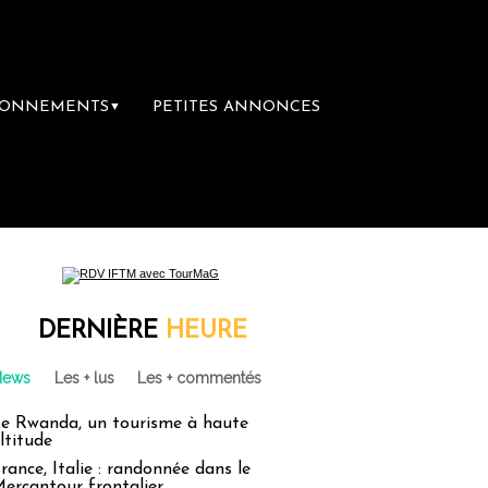
BONNEMENTS
PETITES ANNONCES
▼
DERNIÈRE
HEURE
News
Les + lus
Les + commentés
e Rwanda, un tourisme à haute
ltitude
rance, Italie : randonnée dans le
ercantour frontalier