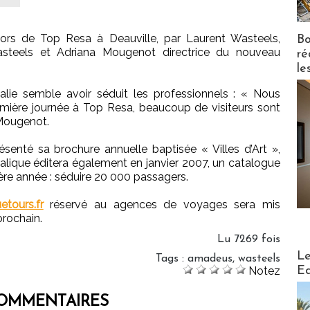
é lors de Top Resa à Deauville, par Laurent Wasteels,
Bo
asteels et Adriana Mougenot directrice du nouveau
ré
le
Italie semble avoir séduit les professionnels : « Nous
emière journée à Top Resa, beaucoup de visiteurs sont
 Mougenot.
senté sa brochure annuelle baptisée « Villes d’Art »,
lique éditera également en janvier 2007, un catalogue
mière année : séduire 20 000 passagers.
etours.fr
réservé au agences de voyages sera mis
prochain.
Lu 7269 fois
Distribu
Le
Tags
:
amadeus
,
wasteels
Ed
Notez
OMMENTAIRES