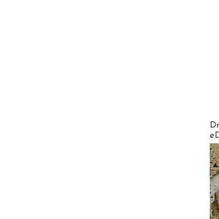
AirMa
Dr
e