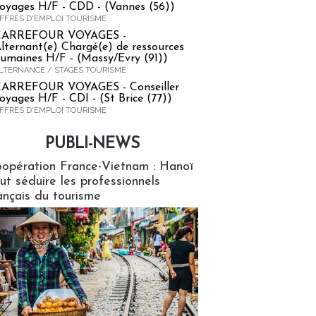
oyages H/F - CDD - (Vannes (56))
FFRES D'EMPLOI TOURISME
CARREFOUR VOYAGES -
lternant(e) Chargé(e) de ressources
umaines H/F - (Massy/Evry (91))
LTERNANCE / STAGES TOURISME
ARREFOUR VOYAGES - Conseiller
oyages H/F - CDI - (St Brice (77))
FFRES D'EMPLOI TOURISME
PUBLI-NEWS
ews
opération France-Vietnam : Hanoï
ut séduire les professionnels
ançais du tourisme