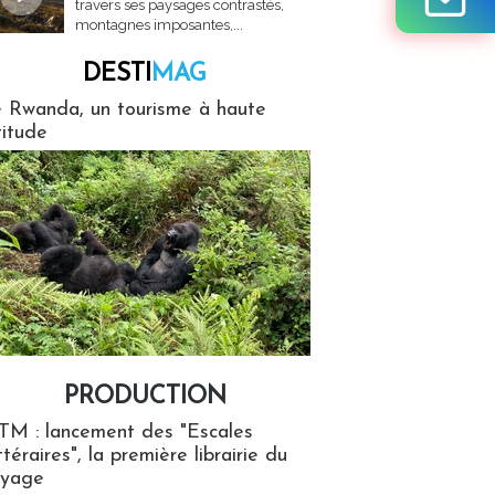
travers ses paysages contrastés,
montagnes imposantes,...
DESTI
MAG
MAG
 Rwanda, un tourisme à haute
titude
PRODUCTION
ion
TM : lancement des "Escales
ttéraires", la première librairie du
oyage