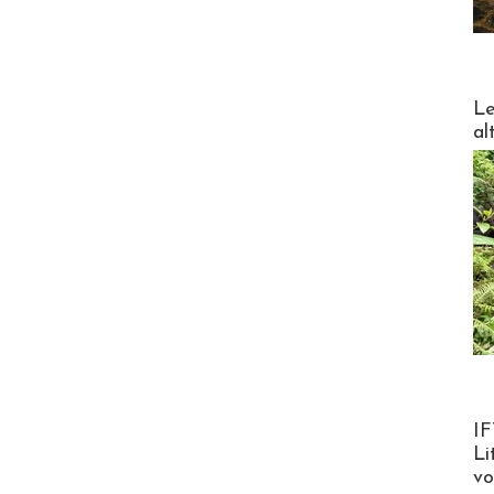
DESTI
Le
al
Product
IF
Li
v