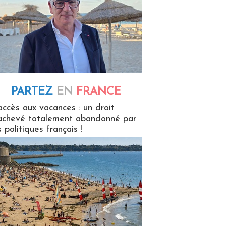
PARTEZ
EN
FRANCE
 en France
accès aux vacances : un droit
achevé totalement abandonné par
s politiques français !