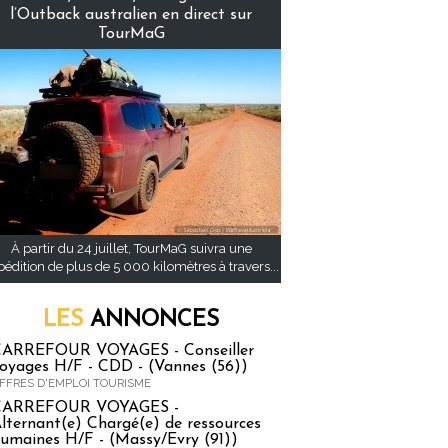
l’Outback australien en direct sur
TourMaG
À partir du 24 juillet, TourMaG suivra une
pédition de plus de 5 000 kilomètres à travers...
LES
ANNONCES
ARREFOUR VOYAGES - Conseiller
oyages H/F - CDD - (Vannes (56))
FFRES D'EMPLOI TOURISME
CARREFOUR VOYAGES -
lternant(e) Chargé(e) de ressources
umaines H/F - (Massy/Evry (91))