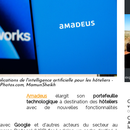
ex
tions de l'intelligence artificielle pour les hôteliers -
tPhotos.com, MamunSheikh
Amadeus
élargit son
portefeuille
technologique
à destination des
hôteliers
C
v
avec de nouvelles fonctionnalités
O
A
t avec
Google
et d'autres acteurs du secteur au
h