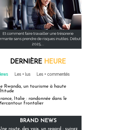
Et comment faire travailler une trésorerie
rmante sans prendre de risques inutiles. Début
2025,...
DERNIÈRE
HEURE
News
Les + lus
Les + commentés
e Rwanda, un tourisme à haute
ltitude
rance, Italie : randonnée dans le
ercantour frontalier
BRAND NEWS
Une route, des voix, un regard : suivez