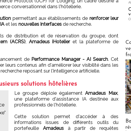
erce Protocol (UCP) for Lodging, un cadre destiné à
A
e conversationnel dans l'hôtellerie.
C
v
lution
permettant aux établissements de
renforcer leur
O
 IA
et les
nouvelles interfaces
de recherche.
ils de distribution et de réservation du groupe, dont
Publi-n
tem (ACRS)
,
Amadeus iHotelier
et la plateforme de
Co
ve
fr
 lancement de
Performance Manager - AI Search
. Cet
rer leurs contenus afin d'améliorer leur visibilité dans les
echerche reposant sur l'intelligence artificielle.
ieurs solutions hôtelières
Le groupe déploie également
Amadeus Max
,
une plateforme d'assistance IA destinée aux
nce
professionnels de l'hôtellerie.
xe"
Cette solution permet d'accéder à des
Bo
informations issues de différents outils du
ré
portefeuille
Amadeus
à partir de requêtes