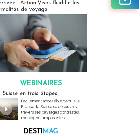
arrivée : Action-Visas fluidifie les
rmalités de voyage
WEBINAIRES
res
 Suisse en trois étapes
Facilement accessible depuis la
France, la Suisse se découvre à
travers ses paysages contrastés,
montagnes imposantes,...
DESTI
MAG
MAG