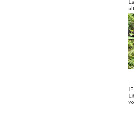
Le
al
Product
IF
Li
v