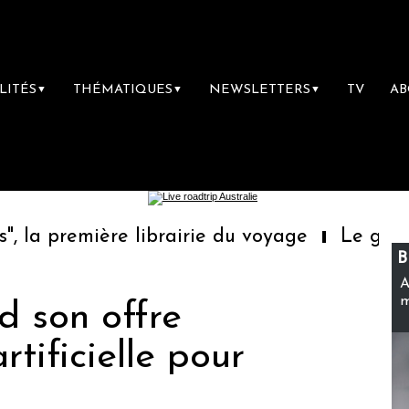
LITÉS
THÉMATIQUES
NEWSLETTERS
TV
A
▼
▼
▼
re librairie du voyage
Le groupe Sainte-C
B
A
m
 son offre
rtificielle pour