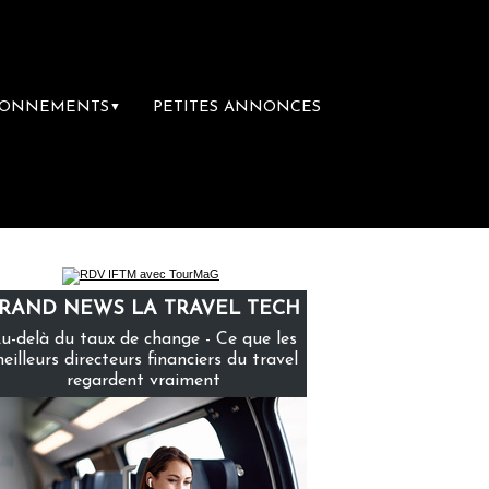
BONNEMENTS
PETITES ANNONCES
▼
laire rachète Eden Tour
L’accès aux vacan
RAND NEWS LA TRAVEL TECH
u-delà du taux de change - Ce que les
eilleurs directeurs financiers du travel
regardent vraiment