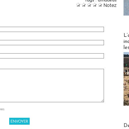
Tags
:
amadeus
Notez
Partez
L’
in
le
res
Actus V
De