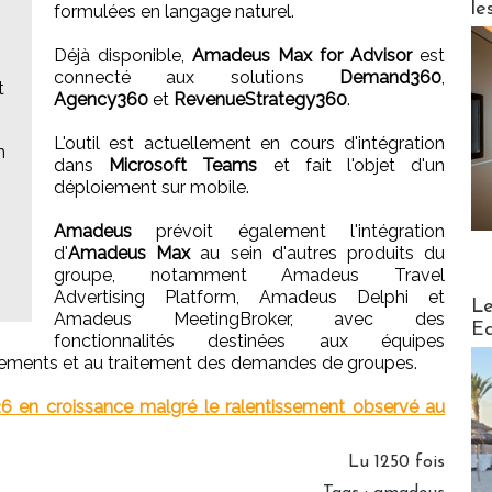
le
formulées en langage naturel.
Déjà disponible,
Amadeus Max for Advisor
est
connecté aux solutions
Demand360
,
t
Agency360
et
RevenueStrategy360
.
L'outil est actuellement en cours d'intégration
n
dans
Microsoft Teams
et fait l'objet d'un
déploiement sur mobile.
Amadeus
prévoit également l'intégration
d'
Amadeus Max
au sein d'autres produits du
groupe, notamment Amadeus Travel
Advertising Platform, Amadeus Delphi et
Distribu
Le
Amadeus MeetingBroker, avec des
Ed
fonctionnalités destinées aux équipes
nements et au traitement des demandes de groupes.
 en croissance malgré le ralentissement observé au
Lu 1250 fois