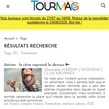
☰
Nos bureaux sont fermés du 27/07 au 16/08. Retour de la newsletter
quotidienne le 24/08/2026. Bel été !
Accueil
>
Tags
RÉSULTATS RECHERCHE
Tags (9) : Formation
Aérien : le rêve reprend le dessus 🔑
Christophe HARDIN
| 19/02/2024
|
CLUB ABONNES
Ce n’est pour l’instant qu’une impression,
un sentiment, mais il semble bien que le
secteur aérien remonte peu à peu des
abîmes d’opprobre dans lequel on l’avait
précipité. Doucement, mais surement, il
semble reprendre la place qu’il mérite dans la société, celle d’une
activité qui doit comme les...
air france
,
emploi france
,
Formation
,
métiers aérien
,
RSE