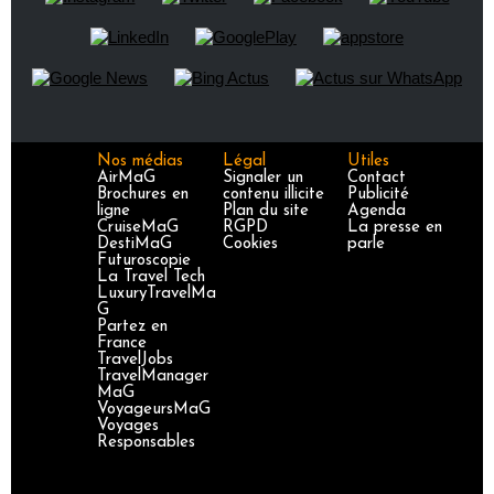
Nos médias
Légal
Utiles
AirMaG
Signaler un
Contact
Brochures en
contenu illicite
Publicité
ligne
Plan du site
Agenda
CruiseMaG
RGPD
La presse en
DestiMaG
Cookies
parle
Futuroscopie
La Travel Tech
LuxuryTravelMa
G
Partez en
France
TravelJobs
TravelManager
MaG
VoyageursMaG
Voyages
Responsables