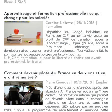
Blanc
,
USMB
Apprentissage et formation professionnelle : ce qui
change pour les salariés
Caroline Lelievre
| 28/11/2018
|
Formation
Disparition du Congé individuel de
Formation (CIF) au 1er janvier 2019, au
profit du CPF de transition, accès à
l’apprentissage jusqu’à 30 ans, accès à
l’assurance chômage aux
démissionnaires avec un projet professionnel… TourMaG.com fait le
point sur les nouveautés portées par la loi « pour la...
CIF
,
CPF
,
Formation
,
loi pour la liberté de choisir son avenir
professionnel
,
loi travail
Comment devenir pilote Air France en deux ans et en
étant rémunéré ?
Pierre Georges
| 18/01/2018
|
Emploi
Près d'une dizaine d'années après son
abandon, Air France va réouvrir sa "filière
cadet", une formation interne qui permet
de devenir pilote dans la compagnie
nationale en deux ans et sans rien
dépenser. 250 pilotes par an jusqu'en
2022 : voilà le programme de recrutement qu'annonce cette