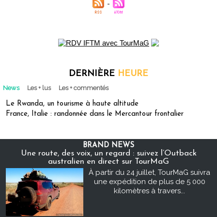
DERNIÈRE
HEURE
News
Les + lus
Les + commentés
Le Rwanda, un tourisme à haute altitude
France, Italie : randonnée dans le Mercantour frontalier
BRAND NEWS
Une route, des voix, un regard : suivez l’Outback
australien en direct sur TourMaG
À partir du 24 juillet, TourMaG suivra
une expédition de plus de 5 000
kilomètres à travers...