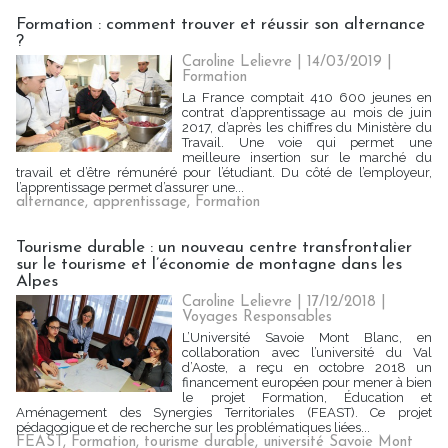
Formation : comment trouver et réussir son alternance
?
Caroline Lelievre
| 14/03/2019
|
Formation
La France comptait 410 600 jeunes en
contrat d’apprentissage au mois de juin
2017, d’après les chiffres du Ministère du
Travail. Une voie qui permet une
meilleure insertion sur le marché du
travail et d’être rémunéré pour l’étudiant. Du côté de l’employeur,
l’apprentissage permet d’assurer une...
alternance
,
apprentissage
,
Formation
Tourisme durable : un nouveau centre transfrontalier
sur le tourisme et l’économie de montagne dans les
Alpes
Caroline Lelievre
| 17/12/2018
|
Voyages Responsables
L’Université Savoie Mont Blanc, en
collaboration avec l’université du Val
d’Aoste, a reçu en octobre 2018 un
financement européen pour mener à bien
le projet Formation, Éducation et
Aménagement des Synergies Territoriales (FEAST). Ce projet
pédagogique et de recherche sur les problématiques liées...
FEAST
,
Formation
,
tourisme durable
,
université Savoie Mont