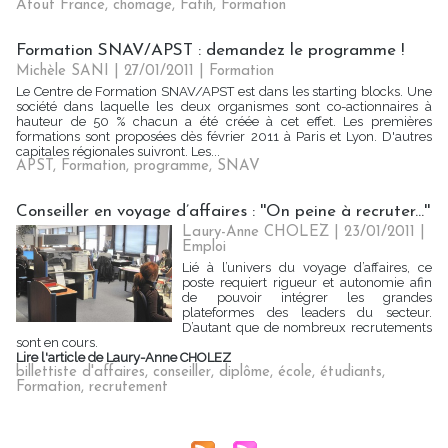
Atout France
,
chomage
,
Fafih
,
Formation
Formation SNAV/APST : demandez le programme !
Michèle SANI
| 27/01/2011
|
Formation
Le Centre de Formation SNAV/APST est dans les starting blocks. Une
société dans laquelle les deux organismes sont co-actionnaires à
hauteur de 50 % chacun a été créée à cet effet. Les premières
formations sont proposées dès février 2011 à Paris et Lyon. D'autres
capitales régionales suivront. Les...
APST
,
Formation
,
programme
,
SNAV
Conseiller en voyage d’affaires : ''On peine à recruter...''
Laury-Anne CHOLEZ | 23/01/2011
|
Emploi
Lié à l’univers du voyage d’affaires, ce
poste requiert rigueur et autonomie afin
de pouvoir intégrer les grandes
plateformes des leaders du secteur.
D’autant que de nombreux recrutements
sont en cours.
Lire l'article de Laury-Anne CHOLEZ
billettiste d'affaires
,
conseiller
,
diplôme
,
école
,
étudiants
,
Formation
,
recrutement