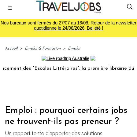
☰
Nos bureaux sont fermés du 27/07 au 16/08. Retour de la newsletter
quotidienne le 24/08/2026. Bel été !
Accueil
>
Emploi & Formation
>
Emploi
 des "Escales Littéraires", la première librairie du voyage
Emploi : pourquoi certains jobs
ne trouvent-ils pas preneur ?
Un rapport tente d'apporter des solutions