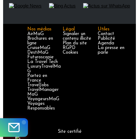
Nos médias
Légal
Utiles
AirMaG
Signaler un
Contact
Brochures en
contenu illicite
Publicité
ligne
Plan du site
Agenda
CruiseMaG
RGPD
La presse en
DestiMaG
Cookies
parle
Futuroscopie
La Travel Tech
LuxuryTravelMa
G
Partez en
France
TravelJobs
TravelManager
MaG
VoyageursMaG
Voyages
Responsables
Site certifié