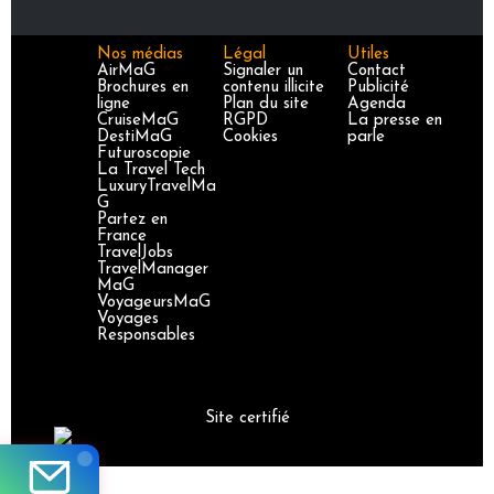
Nos médias
Légal
Utiles
AirMaG
Signaler un
Contact
Brochures en
contenu illicite
Publicité
ligne
Plan du site
Agenda
CruiseMaG
RGPD
La presse en
DestiMaG
Cookies
parle
Futuroscopie
La Travel Tech
LuxuryTravelMa
G
Partez en
France
TravelJobs
TravelManager
MaG
VoyageursMaG
Voyages
Responsables
Site certifié