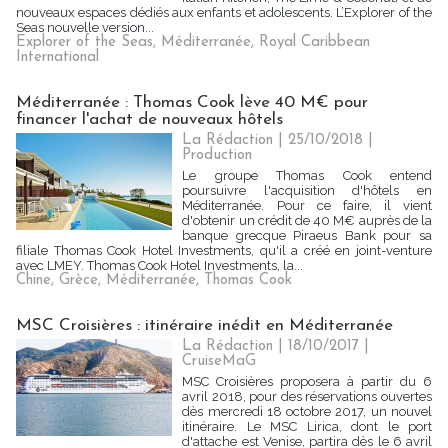
nouveaux espaces dédiés aux enfants et adolescents. L’Explorer of the
Seas nouvelle version...
Explorer of the Seas
,
Méditerranée
,
Royal Caribbean
International
Méditerranée : Thomas Cook lève 40 M€ pour
financer l'achat de nouveaux hôtels
La Rédaction
| 25/10/2018
|
Production
Le groupe Thomas Cook entend
poursuivre l'acquisition d'hôtels en
Méditerranée. Pour ce faire, il vient
d'obtenir un crédit de 40 M€ auprès de la
banque grecque Piraeus Bank pour sa
filiale Thomas Cook Hotel Investments, qu'il a créé en joint-venture
avec LMEY. Thomas Cook Hotel Investments, la...
Chine
,
Grèce
,
Méditerranée
,
Thomas Cook
MSC Croisières : itinéraire inédit en Méditerranée
La Rédaction
| 18/10/2017
|
CruiseMaG
MSC Croisières proposera à partir du 6
avril 2018, pour des réservations ouvertes
dès mercredi 18 octobre 2017, un nouvel
itinéraire. Le MSC Lirica, dont le port
d'attache est Venise, partira dès le 6 avril