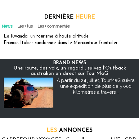
DERNIÈRE
HEURE
News
Les + lus
Les + commentés
Le Rwanda, un tourisme à haute altitude
France, Italie : randonnée dans le Mercantour frontalier
BRAND NEWS
Une route, des voix, un regard : suivez l’Outback
australien en direct sur TourMaG
À partir du 24 juillet, TourMaG suivra
une expédition de plus de 5 000
kilomètres à travers...
LES
ANNONCES