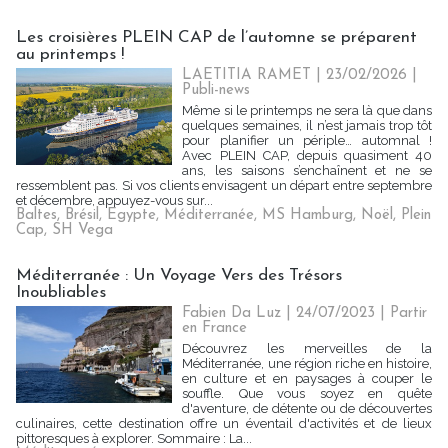
Les croisières PLEIN CAP de l’automne se préparent
au printemps !
LAETITIA RAMET
| 23/02/2026
|
Publi-news
Même si le printemps ne sera là que dans
quelques semaines, il n’est jamais trop tôt
pour planifier un périple… automnal !
Avec PLEIN CAP, depuis quasiment 40
ans, les saisons s’enchaînent et ne se
ressemblent pas. Si vos clients envisagent un départ entre septembre
et décembre, appuyez-vous sur...
Baltes
,
Brésil
,
Egypte
,
Méditerranée
,
MS Hamburg
,
Noël
,
Plein
Cap
,
SH Vega
Méditerranée : Un Voyage Vers des Trésors
Inoubliables
Fabien Da Luz | 24/07/2023
|
Partir
en France
Découvrez les merveilles de la
Méditerranée, une région riche en histoire,
en culture et en paysages à couper le
souffle. Que vous soyez en quête
d'aventure, de détente ou de découvertes
culinaires, cette destination offre un éventail d'activités et de lieux
pittoresques à explorer. Sommaire : La...