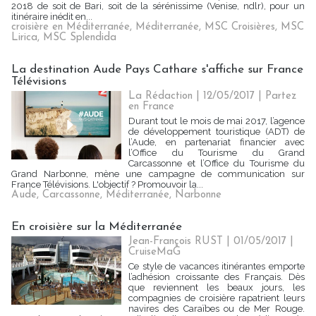
2018 de soit de Bari, soit de la sérénissime (Venise, ndlr), pour un
itinéraire inédit en...
croisière en Méditerranée
,
Méditerranée
,
MSC Croisières
,
MSC
Lirica
,
MSC Splendida
La destination Aude Pays Cathare s'affiche sur France
Télévisions
La Rédaction
| 12/05/2017
|
Partez
en France
Durant tout le mois de mai 2017, l’agence
de développement touristique (ADT) de
l’Aude, en partenariat financier avec
l’Office du Tourisme du Grand
Carcassonne et l’Office du Tourisme du
Grand Narbonne, mène une campagne de communication sur
France Télévisions. L'objectif ? Promouvoir la...
Aude
,
Carcassonne
,
Méditerranée
,
Narbonne
En croisière sur la Méditerranée
Jean-François RUST | 01/05/2017
|
CruiseMaG
Ce style de vacances itinérantes emporte
l’adhésion croissante des Français. Dès
que reviennent les beaux jours, les
compagnies de croisière rapatrient leurs
navires des Caraïbes ou de Mer Rouge.