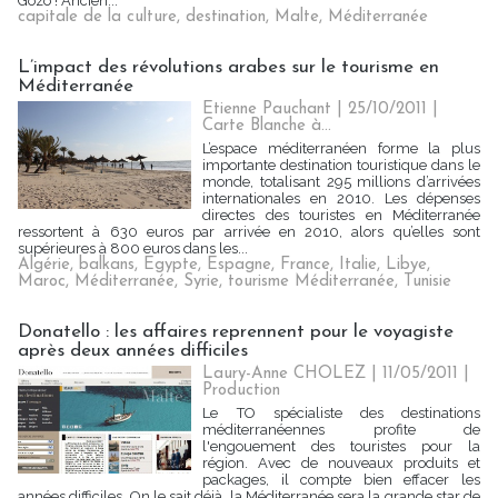
Gozo ! Ancien...
capitale de la culture
,
destination
,
Malte
,
Méditerranée
L’impact des révolutions arabes sur le tourisme en
Méditerranée
Etienne Pauchant | 25/10/2011
|
Carte Blanche à...
L’espace méditerranéen forme la plus
importante destination touristique dans le
monde, totalisant 295 millions d’arrivées
internationales en 2010. Les dépenses
directes des touristes en Méditerranée
ressortent à 630 euros par arrivée en 2010, alors qu’elles sont
supérieures à 800 euros dans les...
Algérie
,
balkans
,
Egypte
,
Espagne
,
France
,
Italie
,
Libye
,
Maroc
,
Méditerranée
,
Syrie
,
tourisme Méditerranée
,
Tunisie
Donatello : les affaires reprennent pour le voyagiste
après deux années difficiles
Laury-Anne CHOLEZ | 11/05/2011
|
Production
Le TO spécialiste des destinations
méditerranéennes profite de
l'engouement des touristes pour la
région. Avec de nouveaux produits et
packages, il compte bien effacer les
années difficiles. On le sait déjà, la Méditerranée sera la grande star de