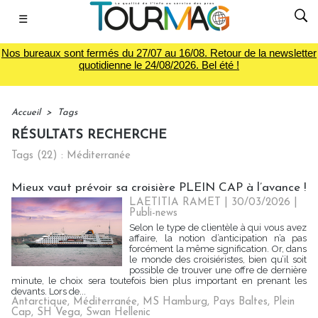
☰
Nos bureaux sont fermés du 27/07 au 16/08. Retour de la newsletter
quotidienne le 24/08/2026. Bel été !
Accueil
>
Tags
RÉSULTATS RECHERCHE
Tags (22) : Méditerranée
Mieux vaut prévoir sa croisière PLEIN CAP à l’avance !
LAETITIA RAMET
| 30/03/2026
|
Publi-news
Selon le type de clientèle à qui vous avez
affaire, la notion d’anticipation n’a pas
forcément la même signification. Or, dans
le monde des croisiéristes, bien qu’il soit
possible de trouver une offre de dernière
minute, le choix sera toutefois bien plus important en prenant les
devants. Lors de...
Antarctique
,
Méditerranée
,
MS Hamburg
,
Pays Baltes
,
Plein
Cap
,
SH Vega
,
Swan Hellenic