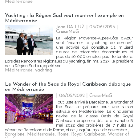
Méditerranée
Yachting : la Région Sud veut montrer l'exemple en
Méditerranée
Jean DA LUZ
| 05/06/2023
|
CruiseMaG
La Région Provence-Alpes-Côte d’Azur
veut "incarner le yachting de demain",
une activité qui constitue 1,1 milliard
d’euros de retombées économiques et
plus de 10 000 emplois pour le territoire.
Lors des Rencontres régionales du yachting, fin mai 2023, le président
de la Région Sud a rappelé son...
Méditerranée
,
yachting
Le Wonder of the Seas de Royal Caribbean débarque
en Méditerranée
| 06/05/2022
|
CruiseMaG
Tout juste arrivé à Barcelone, le Wonder of
the Seas se prépare pour une saison
estivale en Méditerranée. Le cinquième
navire de la classe Oasis de Royal
Caribbean proposera dès le dimanche 8
mai 2022 des croisières de 7 nuits au
départ de Barcelone et de Rome, et ce, jusqu’au mois de novembre....
Barcelone
,
Méditerranée
,
Rome
,
Royal Caribbean
,
Wonder of