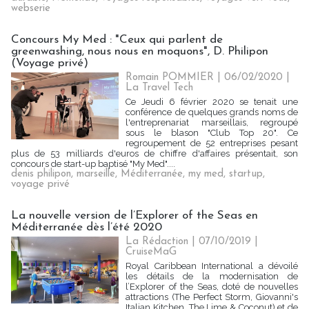
webserie
Concours My Med : "Ceux qui parlent de
greenwashing, nous nous en moquons", D. Philipon
(Voyage privé)
Romain POMMIER
| 06/02/2020
|
La Travel Tech
Ce Jeudi 6 février 2020 se tenait une
conférence de quelques grands noms de
l'entreprenariat marseillais, regroupé
sous le blason "Club Top 20". Ce
regroupement de 52 entreprises pesant
plus de 53 milliards d'euros de chiffre d'affaires présentait, son
concours de start-up baptisé "My Med"....
denis philipon
,
marseille
,
Méditerranée
,
my med
,
startup
,
voyage privé
La nouvelle version de l’Explorer of the Seas en
Méditerranée dès l’été 2020
La Rédaction
| 07/10/2019
|
CruiseMaG
Royal Caribbean International a dévoilé
les détails de la modernisation de
l’Explorer of the Seas, doté de nouvelles
attractions (The Perfect Storm, Giovanni's
Italian Kitchen, The Lime & Coconut) et de