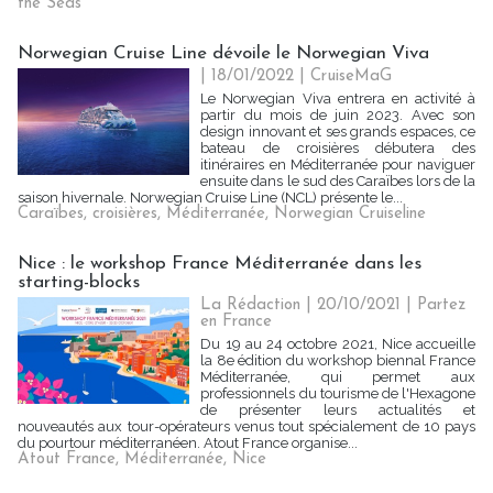
the Seas
Norwegian Cruise Line dévoile le Norwegian Viva
| 18/01/2022
|
CruiseMaG
Le Norwegian Viva entrera en activité à
partir du mois de juin 2023. Avec son
design innovant et ses grands espaces, ce
bateau de croisières débutera des
itinéraires en Méditerranée pour naviguer
ensuite dans le sud des Caraïbes lors de la
saison hivernale. Norwegian Cruise Line (NCL) présente le...
Caraïbes
,
croisières
,
Méditerranée
,
Norwegian Cruiseline
Nice : le workshop France Méditerranée dans les
starting-blocks
La Rédaction
| 20/10/2021
|
Partez
en France
Du 19 au 24 octobre 2021, Nice accueille
la 8e édition du workshop biennal France
Méditerranée, qui permet aux
professionnels du tourisme de l'Hexagone
de présenter leurs actualités et
nouveautés aux tour-opérateurs venus tout spécialement de 10 pays
du pourtour méditerranéen. Atout France organise...
Atout France
,
Méditerranée
,
Nice