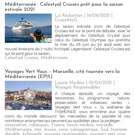
Méditerranée : Celestyal Cruises prêt pour la saison
estivale 2021
La Rédaction
| 16/06/2021
|
CruiseMaG
La saison estivale 2021 de Celestyal
Cruises est sur le point de débuter, avec le
déploiement du Celestyal Crystal puis
celui du Celestyal Olympia, qui prendra
la mer du 28 juin au 30 août avec son
nouvel itinéraire de 7 nuits "Archipel Légendaire". Celestyal Cruises est
sur le pont pour la saison...
Celestyal Cruises
,
Méditerranée
Voyages Vert Vous – Marseille, cité tournée vers la
Méditerranée (EP15)
Laurie Medina
| 01/04/2021
|
Voyages Responsables
À chaque épisode, un voyage, des
rencontres. Au programme : nature,
préservation et initiatives vertes. «
Voyages Vert Vous », la websérie de
TV5MONDE vous emmène aux quatre
coins du monde découvrir les merveilles de la planète et ces
nombreux anonymes qui œuvrent au quotidien pour la protéger....
association
,
calanques
,
France
,
laurie medina
,
marseille
,
Méditerranée
,
mer
,
musée
,
serie
,
subaquatique
,
Sud
,
tourisme
durable
,
tv5monde
,
voyages responsables
,
voyages vert vous
,