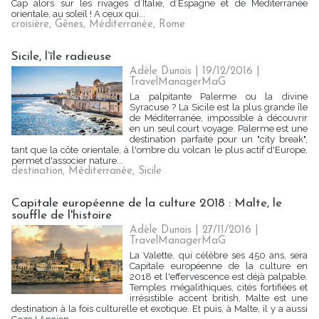
Cap alors sur les rivages d’Italie, d’Espagne et de Méditerranée
orientale, au soleil ! A ceux qui...
croisière
,
Gênes
,
Méditerranée
,
Rome
Sicile, l’île radieuse
Adèle Dunois | 19/12/2016
|
TravelManagerMaG
La palpitante Palerme ou la divine
Syracuse ? La Sicile est la plus grande île
de Méditerranée, impossible à découvrir
en un seul court voyage. Palerme est une
destination parfaite pour un "city break",
tant que la côte orientale, à l'ombre du volcan le plus actif d'Europe,
permet d'associer nature...
destination
,
Méditerranée
,
Sicile
Capitale européenne de la culture 2018 : Malte, le
souffle de l'histoire
Adèle Dunois | 27/11/2016
|
TravelManagerMaG
La Valette, qui célèbre ses 450 ans, sera
Capitale européenne de la culture en
2018 et l'effervescence est déjà palpable.
Temples mégalithiques, cités fortifiées et
irrésistible accent british, Malte est une
destination à la fois culturelle et exotique. Et puis, à Malte, il y a aussi