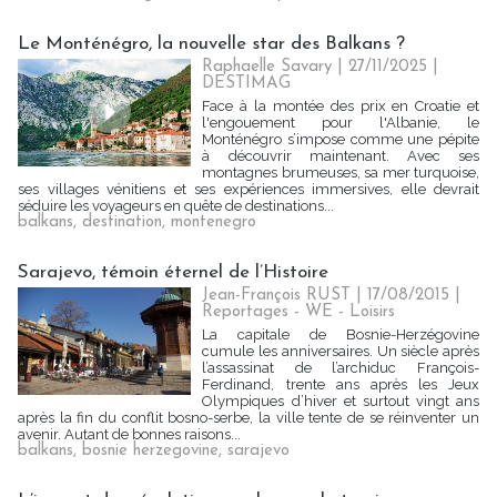
Le Monténégro, la nouvelle star des Balkans ?
Raphaelle Savary
| 27/11/2025
|
DESTIMAG
Face à la montée des prix en Croatie et
l'engouement pour l'Albanie, le
Monténégro s’impose comme une pépite
à découvrir maintenant. Avec ses
montagnes brumeuses, sa mer turquoise,
ses villages vénitiens et ses expériences immersives, elle devrait
séduire les voyageurs en quête de destinations...
balkans
,
destination
,
montenegro
Sarajevo, témoin éternel de l’Histoire
Jean-François RUST | 17/08/2015
|
Reportages - WE - Loisirs
La capitale de Bosnie-Herzégovine
cumule les anniversaires. Un siècle après
l’assassinat de l’archiduc François-
Ferdinand, trente ans après les Jeux
Olympiques d’hiver et surtout vingt ans
après la fin du conflit bosno-serbe, la ville tente de se réinventer un
avenir. Autant de bonnes raisons...
balkans
,
bosnie herzegovine
,
sarajevo