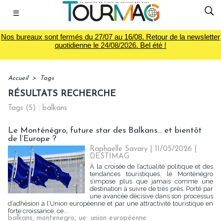
☰
Nos bureaux sont fermés du 27/07 au 16/08. Retour de la newsletter
quotidienne le 24/08/2026. Bel été !
Accueil
>
Tags
RÉSULTATS RECHERCHE
Tags (5) : balkans
Le Monténégro, future star des Balkans… et bientôt
de l’Europe ?
Raphaelle Savary
| 11/05/2026
|
DESTIMAG
À la croisée de l’actualité politique et des
tendances touristiques, le Monténégro
s’impose plus que jamais comme une
destination à suivre de très près. Porté par
une avancée décisive dans son processus
d’adhésion à l’Union européenne et par une attractivité touristique en
forte croissance, ce...
balkans
,
montenegro
,
ue: union européenne