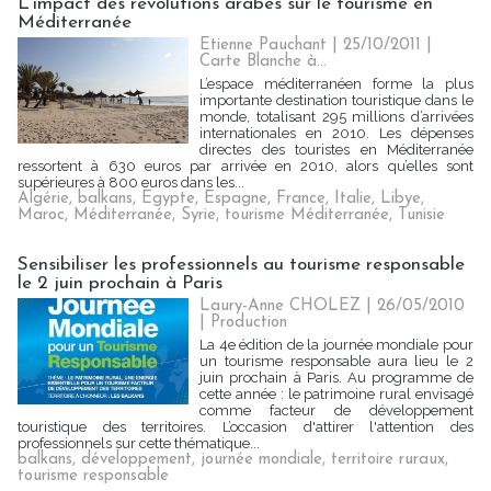
L’impact des révolutions arabes sur le tourisme en
Méditerranée
Etienne Pauchant | 25/10/2011
|
Carte Blanche à...
L’espace méditerranéen forme la plus
importante destination touristique dans le
monde, totalisant 295 millions d’arrivées
internationales en 2010. Les dépenses
directes des touristes en Méditerranée
ressortent à 630 euros par arrivée en 2010, alors qu’elles sont
supérieures à 800 euros dans les...
Algérie
,
balkans
,
Egypte
,
Espagne
,
France
,
Italie
,
Libye
,
Maroc
,
Méditerranée
,
Syrie
,
tourisme Méditerranée
,
Tunisie
Sensibiliser les professionnels au tourisme responsable
le 2 juin prochain à Paris
Laury-Anne CHOLEZ | 26/05/2010
|
Production
La 4e édition de la journée mondiale pour
un tourisme responsable aura lieu le 2
juin prochain à Paris. Au programme de
cette année : le patrimoine rural envisagé
comme facteur de développement
touristique des territoires. L’occasion d'attirer l'attention des
professionnels sur cette thématique...
balkans
,
développement
,
journée mondiale
,
territoire ruraux
,
tourisme responsable