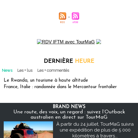
DERNIÈRE
HEURE
News
Les + lus
Les + commentés
Le Rwanda, un tourisme à haute altitude
France, Italie : randonnée dans le Mercantour frontalier
BRAND NEWS
Une route, des voix, un regard : suivez l’Outback
australien en direct sur TourMaG
À partir du 24 juillet, TourMaG suivra
une expédition de plus de 5 000
kilomètres à travers...