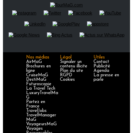
Nos médias
Légal
Utiles
AirMaG
Signaler un
Contact
Brochures en
contenu illicite
Publicité
ligne
Plan du site
Agenda
CruiseMaG
RGPD
La presse en
DestiMaG
Cookies
parle
Futuroscopie
La Travel Tech
LuxuryTravelMa
G
Partez en
France
TravelJobs
TravelManager
MaG
VoyageursMaG
Voyages