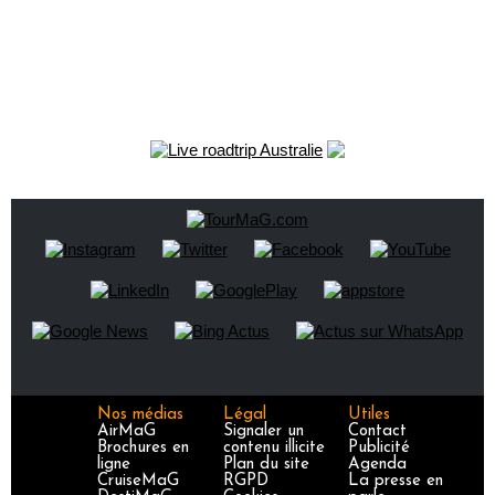
Nos médias
Légal
Utiles
AirMaG
Signaler un
Contact
Brochures en
contenu illicite
Publicité
ligne
Plan du site
Agenda
CruiseMaG
RGPD
La presse en