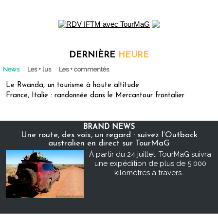
DERNIÈRE
HEURE
News
Les + lus
Les + commentés
Le Rwanda, un tourisme à haute altitude
France, Italie : randonnée dans le Mercantour frontalier
BRAND NEWS
Une route, des voix, un regard : suivez l’Outback
australien en direct sur TourMaG
À partir du 24 juillet, TourMaG suivra
une expédition de plus de 5 000
kilomètres à travers...