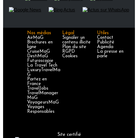
Nos médias
Légal
Utiles
AirMaG
Signaler un
Contact
Brochures en
contenu illicite
Publicité
ligne
Plan du site
Agenda
CruiseMaG
RGPD
La presse en
DestiMaG
Cookies
parle
Futuroscopie
La Travel Tech
LuxuryTravelMa
G
Partez en
France
TravelJobs
TravelManager
MaG
VoyageursMaG
Voyages
Responsables
Site certifié