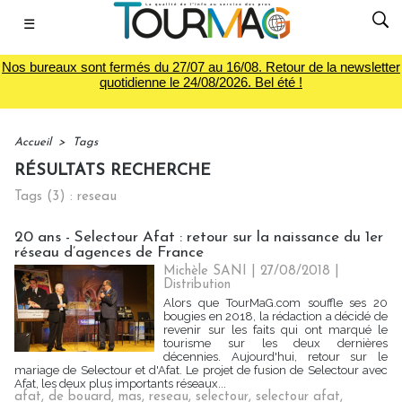
☰
Nos bureaux sont fermés du 27/07 au 16/08. Retour de la newsletter
quotidienne le 24/08/2026. Bel été !
Accueil
>
Tags
RÉSULTATS RECHERCHE
Tags (3) : reseau
20 ans - Selectour Afat : retour sur la naissance du 1er
réseau d’agences de France
Michèle SANI
| 27/08/2018
|
Distribution
Alors que TourMaG.com souffle ses 20
bougies en 2018, la rédaction a décidé de
revenir sur les faits qui ont marqué le
tourisme sur les deux dernières
décennies. Aujourd'hui, retour sur le
mariage de Selectour et d'Afat. Le projet de fusion de Selectour avec
Afat, les deux plus importants réseaux...
afat
,
de bouard
,
mas
,
reseau
,
selectour
,
selectour afat
,