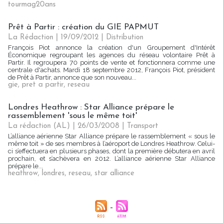
tourmag20ans
Prêt à Partir : création du GIE PAPMUT
La Rédaction
| 19/09/2012
|
Distribution
François Piot annonce la création d'un Groupement d'Intérêt
Économique regroupant les agences du réseau volontaire Prêt à
Partir. Il regroupera 70 points de vente et fonctionnera comme une
centrale d'achats. Mardi 18 septembre 2012, François Piot, président
de Prêt à Partir, annonce que son nouveau...
gie
,
pret a partir
,
reseau
Londres Heathrow : Star Alliance prépare le
rassemblement 'sous le même toit'
La rédaction (AL) | 26/03/2008
|
Transport
L’alliance aérienne Star Alliance prépare le rassemblement « sous le
même toit » de ses membres à l’aéroport de Londres Heathrow. Celui-
ci s’effectuera en plusieurs phases, dont la première débutera en avril
prochain, et s’achèvera en 2012. L’alliance aérienne Star Alliance
prépare le...
heathrow
,
londres
,
reseau
,
star alliance