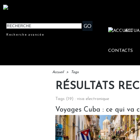
ACTUA
Recherche avancée
CONTACTS
Accueil
>
Tags
RÉSULTATS RE
Tags (19) : visa electronique
Voyages Cuba : ce qui va ch