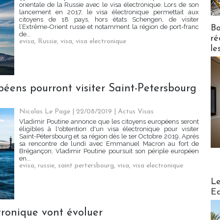
orientale de la Russie avec le visa électronique. Lors de son
lancement en 2017, le visa électronique permettait aux
citoyens de 18 pays, hors états Schengen, de visiter
l’Extrême-Orient russe et notamment la région de port-franc
Bo
de...
ré
evisa
,
Russie
,
visa
,
visa electronique
le
péens pourront visiter Saint-Petersbourg
Nicolas Le Page
| 22/08/2019
|
Actus Visas
Vladimir Poutine annonce que les citoyens européens seront
éligibles à l'obtention d'un visa électronique pour visiter
Saint-Pétersbourg et sa région dès le 1er Octobre 2019. Après
sa rencontre de lundi avec Emmanuel Macron au fort de
Brégançon, Vladimir Poutine poursuit son périple européen
en...
evisa
,
russie
,
saint pertersbourg
,
visa
,
visa electronique
Distribu
Le
Ed
ctronique vont évoluer