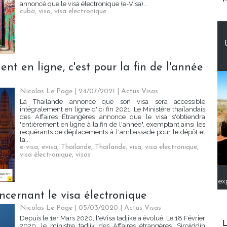
annoncé que le visa électronique (e-Visa)...
cuba
,
visa
,
visa electronique
ent en ligne, c'est pour la fin de l'année
Nicolas Le Page
| 24/07/2021
|
Actus Visas
La Thaïlande annonce que son visa sera accessible
intégralement en ligne d'ici fin 2021. Le Ministère thaïlandais
des Affaires Étrangères annonce que le visa s'obtiendra
"entièrement en ligne à la fin de l'année", exemptant ainsi les
requérants de déplacements à l'ambassade pour le dépôt et
la...
e-visa
,
evisa
,
Thailande
,
Thaïlande
,
visa
,
visa electronique
,
visa électronique
,
visas
ex
ncernant le visa électronique
Nicolas Le Page
| 05/03/2020
|
Actus Visas
Depuis le 1er Mars 2020, l'eVisa tadjike a évolué. Le 18 Février
L
2020, le ministre tadjik des Affaires étrangères, Sirojiddin