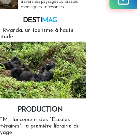
travers ses paysages contrastés,
montagnes imposantes,...
DESTI
MAG
MAG
 Rwanda, un tourisme à haute
titude
PRODUCTION
ion
TM : lancement des "Escales
ttéraires", la première librairie du
oyage