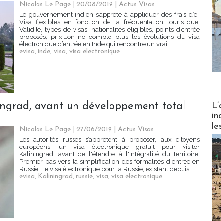
Nicolas Le Page
| 20/08/2019
|
Actus Visas
Le gouvernement indien s’apprête à appliquer des frais d’e-
Visa flexibles en fonction de la fréquentation touristique.
Validité, types de visas, nationalités éligibles, points d’entrée
proposés, prix,…on ne compte plus les évolutions du visa
électronique d’entrée en Inde qui rencontre un vrai...
evisa
,
inde
,
visa
,
visa electronique
Partez
ningrad, avant un développement total
L’
in
le
Nicolas Le Page
| 27/06/2019
|
Actus Visas
Les autorités russes s’apprêtent à proposer, aux citoyens
européens, un visa électronique gratuit pour visiter
Kaliningrad, avant de l'étendre à l'intégralité du territoire.
Premier pas vers la simplification des formalités d'entrée en
Russie! Le visa électronique pour la Russie, existant depuis...
evisa
,
Kaliningrad
,
russie
,
visa
,
visa electronique