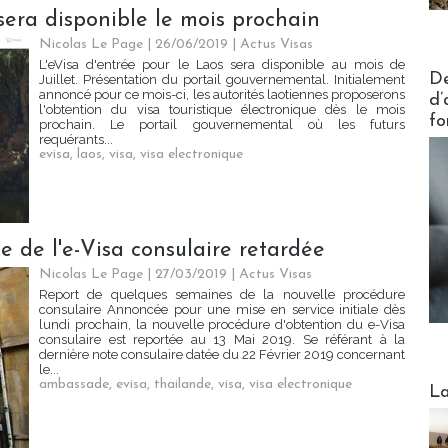
sera disponible le mois prochain
Nicolas Le Page
| 26/06/2019
|
Actus Visas
L'eVisa d'entrée pour le Laos sera disponible au mois de
Actus V
De
Juillet. Présentation du portail gouvernemental. Initialement
annoncé pour ce mois-ci, les autorités laotiennes proposerons
d’
l'obtention du visa touristique électronique dès le mois
fo
prochain. Le portail gouvernemental où les futurs
requérants...
evisa
,
laos
,
visa
,
visa electronique
e de l'e-Visa consulaire retardée
Nicolas Le Page
| 27/03/2019
|
Actus Visas
Report de quelques semaines de la nouvelle procédure
consulaire Annoncée pour une mise en service initiale dès
lundi prochain, la nouvelle procédure d'obtention du e-Visa
consulaire est reportée au 13 Mai 2019. Se référant à la
dernière note consulaire datée du 22 Février 2019 concernant
le...
Webinai
ambassade
,
evisa
,
thailande
,
visa
,
visa electronique
La