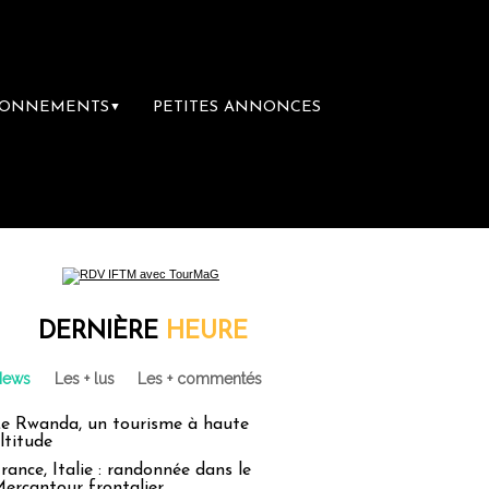
BONNEMENTS
PETITES ANNONCES
▼
DERNIÈRE
HEURE
News
Les + lus
Les + commentés
e Rwanda, un tourisme à haute
ltitude
rance, Italie : randonnée dans le
ercantour frontalier