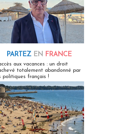
PARTEZ
EN
FRANCE
 en France
accès aux vacances : un droit
achevé totalement abandonné par
s politiques français !