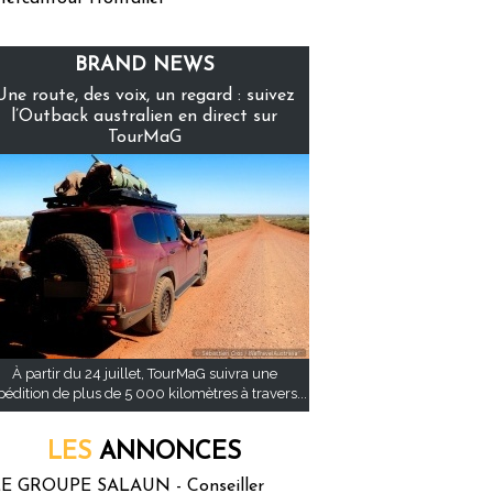
BRAND NEWS
Une route, des voix, un regard : suivez
l’Outback australien en direct sur
TourMaG
À partir du 24 juillet, TourMaG suivra une
pédition de plus de 5 000 kilomètres à travers...
LES
ANNONCES
E GROUPE SALAUN - Conseiller