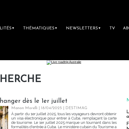
LITÉS
THÉMATIQUES
NEWSLETTERS
TV
A
▼
▼
▼
CHERCHE
anger dès le 1er juillet
Manon Morelli
| 18/04/2025
|
DESTIMAG
L
À partir du 1er juillet 2025, tous les voyageurs devront obtenir
a
un visa électronique pour entrer à Cuba, remplaçant la carte
de tourisme. Le 1er juillet 2025 marque un tournant dans les
F
formalités d'entrée à Cuba. Le ministère cubain du Tourisme a
M