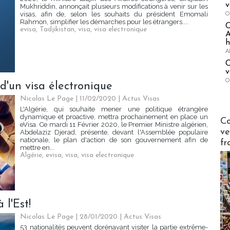
v
Mukhriddin, annonçait plusieurs modifications à venir sur les
O
visas, afin de, selon les souhaits du président Emomali
Rahmon, simplifier les démarches pour les étrangers....
evisa
,
Tadjikistan
,
visa
,
visa electronique
A
h
A
C
v
O
 d'un visa électronique
Nicolas Le Page
| 11/02/2020
|
Actus Visas
L'Algérie, qui souhaite mener une politique étrangère
dynamique et proactive, mettra prochainement en place un
Publi-n
Co
eVisa. Ce mardi 11 Février 2020, le Premier Ministre algérien,
ve
Abdelaziz Djerad, présente, devant l'Assemblée populaire
nationale, le plan d'action de son gouvernement afin de
fr
mettre en...
Algérie
,
evisa
,
visa
,
visa electronique
 l'Est!
Nicolas Le Page
| 28/01/2020
|
Actus Visas
53 nationalités peuvent dorénavant visiter la partie extrême-