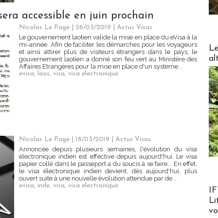
sera accessible en juin prochain
Nicolas Le Page
| 26/03/2019
|
Actus Visas
Le gouvernement laotien valide la mise en place du eVisa à la
DESTI
mi-année. Afin de faciliter les démarches pour les voyageurs
Le
et ainsi attirer plus de visiteurs étrangers dans le pays, le
al
gouvernement laotien a donné son feu vert au Ministère des
Affaires Etrangères pour la mise en place d'un système...
evisa
,
laos
,
visa
,
visa electronique
Nicolas Le Page
| 18/03/2019
|
Actus Visas
Annoncée depuis plusieurs semaines, l'évolution du visa
électronique indien est effective depuis aujourd'hui. Le visa
papier collé dans le passeport a du soucis à se faire... En effet,
le visa électronique indien devient, dès aujourd'hui, plus
ouvert suite à une nouvelle évolution attendue par de...
evisa
,
inde
,
visa
,
visa electronique
Product
IF
Li
v