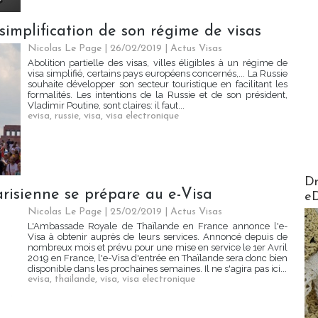
simplification de son régime de visas
Nicolas Le Page
| 26/02/2019
|
Actus Visas
Abolition partielle des visas, villes éligibles à un régime de
visa simplifié, certains pays européens concernés,... La Russie
souhaite développer son secteur touristique en facilitant les
formalités. Les intentions de la Russie et de son président,
Vladimir Poutine, sont claires: il faut...
evisa
,
russie
,
visa
,
visa electronique
AirMa
Dr
risienne se prépare au e-Visa
e
Nicolas Le Page
| 25/02/2019
|
Actus Visas
L'Ambassade Royale de Thaïlande en France annonce l'e-
Visa à obtenir auprès de leurs services. Annoncé depuis de
nombreux mois et prévu pour une mise en service le 1er Avril
2019 en France, l'e-Visa d'entrée en Thaïlande sera donc bien
disponible dans les prochaines semaines. Il ne s'agira pas ici...
evisa
,
thailande
,
visa
,
visa electronique