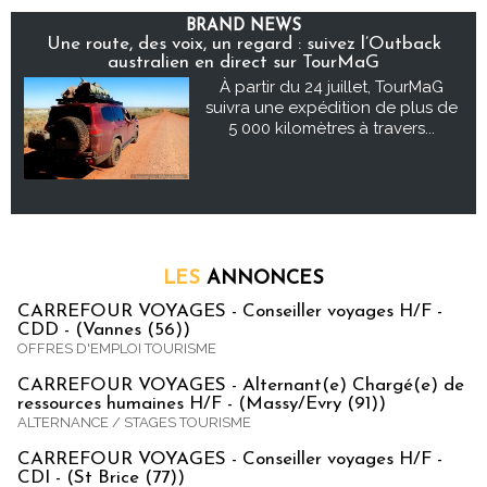
BRAND NEWS
Une route, des voix, un regard : suivez l’Outback
australien en direct sur TourMaG
À partir du 24 juillet, TourMaG
suivra une expédition de plus de
5 000 kilomètres à travers...
LES
ANNONCES
CARREFOUR VOYAGES - Conseiller voyages H/F -
CDD - (Vannes (56))
OFFRES D'EMPLOI TOURISME
CARREFOUR VOYAGES - Alternant(e) Chargé(e) de
ressources humaines H/F - (Massy/Evry (91))
ALTERNANCE / STAGES TOURISME
CARREFOUR VOYAGES - Conseiller voyages H/F -
CDI - (St Brice (77))