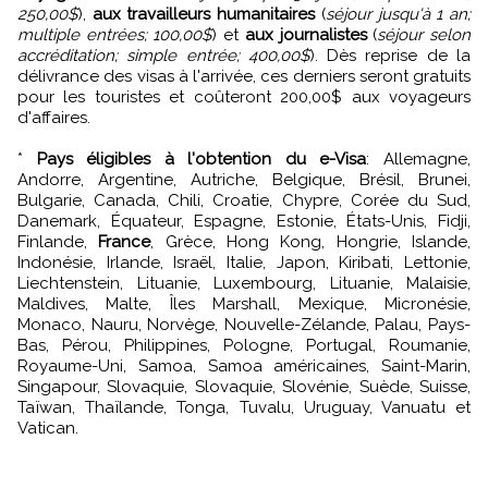
250,00$
),
aux travailleurs humanitaires
(
séjour jusqu'à 1 an;
multiple entrées; 100,00$
) et
aux journalistes
(
séjour selon
accréditation; simple entrée; 400,00$
). Dès reprise de la
délivrance des visas à l'arrivée, ces derniers seront gratuits
pour les touristes et coûteront 200,00$ aux voyageurs
d'affaires.
*
Pays éligibles à l'obtention du e-Visa
: Allemagne,
Andorre, Argentine, Autriche, Belgique, Brésil, Brunei,
Bulgarie, Canada, Chili, Croatie, Chypre, Corée du Sud,
Danemark, Équateur, Espagne, Estonie, États-Unis, Fidji,
Finlande,
France
, Grèce, Hong Kong, Hongrie, Islande,
Indonésie, Irlande, Israël, Italie, Japon, Kiribati, Lettonie,
Liechtenstein, Lituanie, Luxembourg, Lituanie, Malaisie,
Maldives, Malte, Îles Marshall, Mexique, Micronésie,
Monaco, Nauru, Norvège, Nouvelle-Zélande, Palau, Pays-
Bas, Pérou, Philippines, Pologne, Portugal, Roumanie,
Royaume-Uni, Samoa, Samoa américaines, Saint-Marin,
Singapour, Slovaquie, Slovaquie, Slovénie, Suède, Suisse,
Taïwan, Thaïlande, Tonga, Tuvalu, Uruguay, Vanuatu et
Vatican.