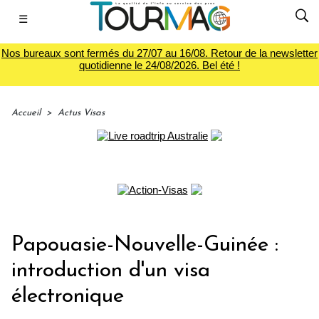
☰
Nos bureaux sont fermés du 27/07 au 16/08. Retour de la newsletter
quotidienne le 24/08/2026. Bel été !
Accueil
>
Actus Visas
Papouasie-Nouvelle-Guinée :
introduction d'un visa
électronique