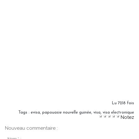
Lu 7218 fois
Tags
:
evisa
,
papouasie nouvelle guinée
,
visa
,
visa electronique
Notez
Nouveau commentaire :
Nom * :