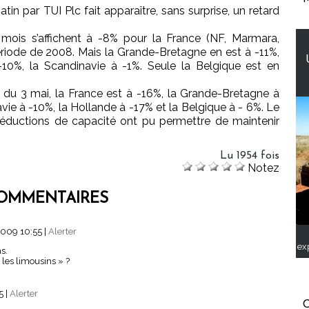
n par TUI Plc fait apparaître, sans surprise, un retard
 mois s’affichent à -8% pour la France (NF, Marmara,
riode de 2008. Mais la Grande-Bretagne en est à -11%,
-10%, la Scandinavie à -1%. Seule la Belgique est en
te du 3 mai, la France est à -16%, la Grande-Bretagne à
vie à -10%, la Hollande à -17% et la Belgique à - 6%. Le
éductions de capacité ont pu permettre de maintenir
Lu 1954 fois
Notez
OMMENTAIRES
2009 10:55
|
Alerter
ex
s.
« les limousins » ?
15
|
Alerter
C