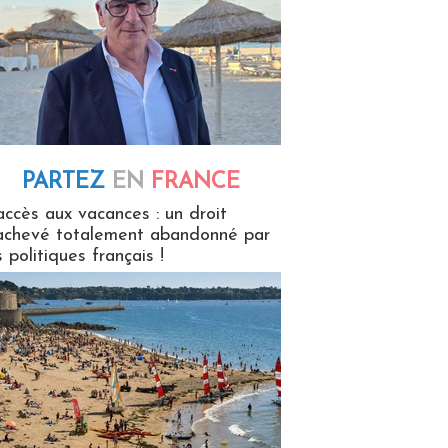
PARTEZ
EN
FRANCE
 en France
accès aux vacances : un droit
achevé totalement abandonné par
s politiques français !