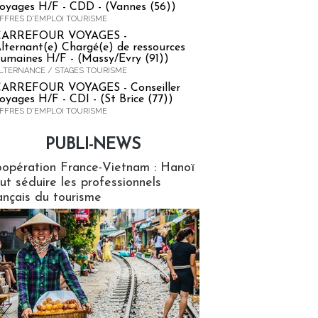
oyages H/F - CDD - (Vannes (56))
FFRES D'EMPLOI TOURISME
CARREFOUR VOYAGES -
lternant(e) Chargé(e) de ressources
umaines H/F - (Massy/Evry (91))
LTERNANCE / STAGES TOURISME
ARREFOUR VOYAGES - Conseiller
oyages H/F - CDI - (St Brice (77))
FFRES D'EMPLOI TOURISME
PUBLI-NEWS
ews
opération France-Vietnam : Hanoï
ut séduire les professionnels
ançais du tourisme