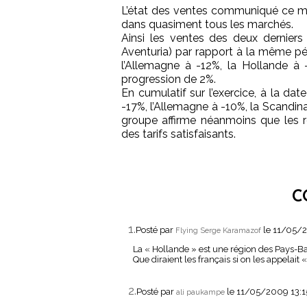
L’état des ventes communiqué ce mati
dans quasiment tous les marchés.
Ainsi les ventes des deux derniers
Aventuria) par rapport à la même pé
l’Allemagne à -12%, la Hollande à 
progression de 2%.
En cumulatif sur l’exercice, à la da
-17%, l’Allemagne à -10%, la Scandina
groupe affirme néanmoins que les r
des tarifs satisfaisants.
C
1.
Posté par
le 11/05/
Flying Serge Karamazof
La « Hollande » est une région des Pays-Ba
Que diraient les français si on les appelait 
2.
Posté par
le 11/05/2009 13:
ali paukampe