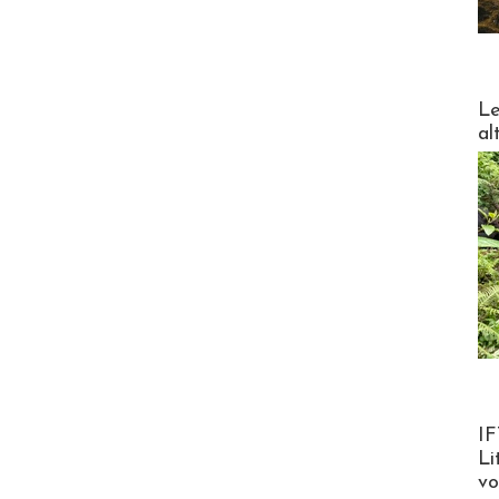
DESTI
Le
al
Product
IF
Li
v