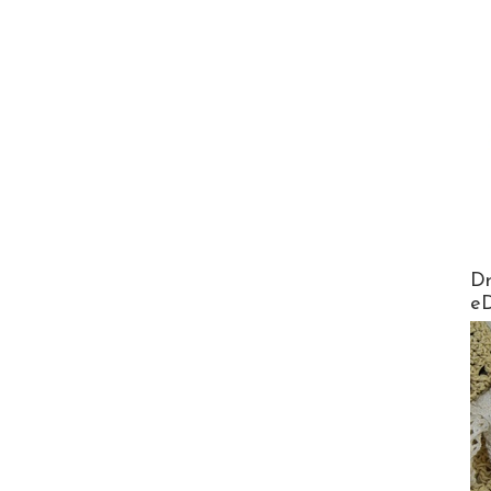
AirMa
Dr
e