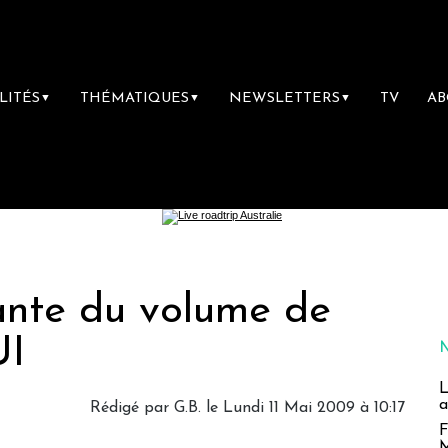
LITÉS
THÉMATIQUES
NEWSLETTERS
TV
A
▼
▼
▼
ante du volume de
UI
L
a
Rédigé par G.B. le Lundi 11 Mai 2009 à 10:17
F
M