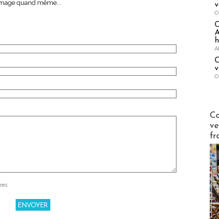
fromage quand même...
v
O
A
h
A
C
v
O
Publi-n
Co
ve
fr
res