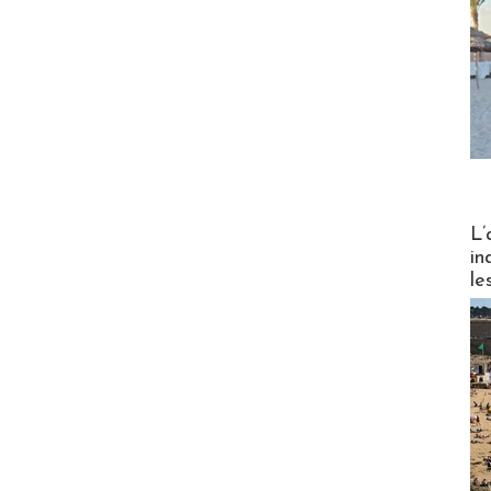
Partez
L’
in
le