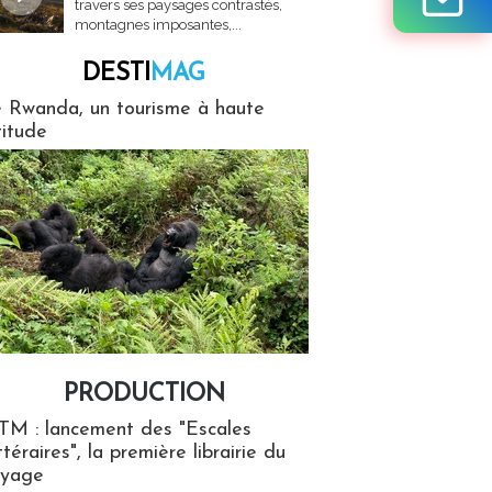
travers ses paysages contrastés,
montagnes imposantes,...
DESTI
MAG
MAG
 Rwanda, un tourisme à haute
titude
PRODUCTION
ion
TM : lancement des "Escales
ttéraires", la première librairie du
oyage