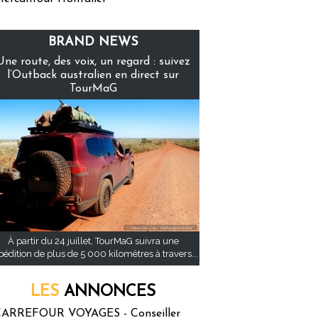
BRAND NEWS
Une route, des voix, un regard : suivez
l’Outback australien en direct sur
TourMaG
À partir du 24 juillet, TourMaG suivra une
pédition de plus de 5 000 kilomètres à travers...
LES
ANNONCES
ARREFOUR VOYAGES - Conseiller