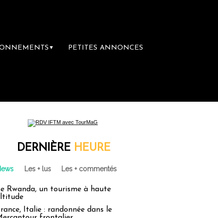
BONNEMENTS
PETITES ANNONCES
▼
DERNIÈRE
HEURE
News
Les + lus
Les + commentés
e Rwanda, un tourisme à haute
ltitude
rance, Italie : randonnée dans le
ercantour frontalier