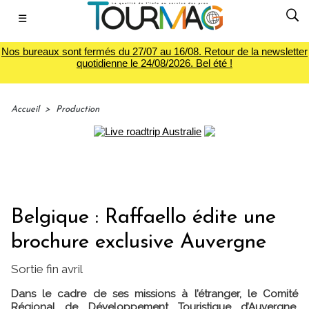
☰
Nos bureaux sont fermés du 27/07 au 16/08. Retour de la newsletter
quotidienne le 24/08/2026. Bel été !
Accueil
>
Production
Belgique : Raffaello édite une
brochure exclusive Auvergne
Sortie fin avril
Dans le cadre de ses missions à l’étranger, le Comité
Régional de Développement Touristique d’Auvergne,