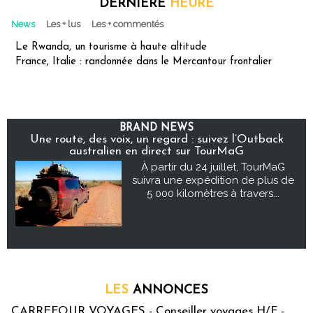
DERNIÈRE
HEURE
News
Les + lus
Les + commentés
Le Rwanda, un tourisme à haute altitude
France, Italie : randonnée dans le Mercantour frontalier
BRAND NEWS
Une route, des voix, un regard : suivez l’Outback
australien en direct sur TourMaG
À partir du 24 juillet, TourMaG
suivra une expédition de plus de
5 000 kilomètres à travers...
LES
ANNONCES
CARREFOUR VOYAGES - Conseiller voyages H/F -