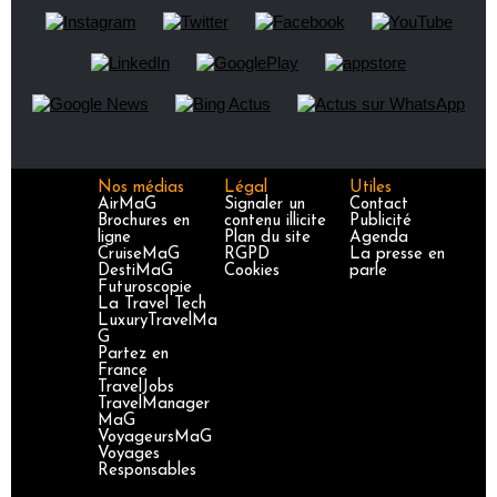
Nos médias
Légal
Utiles
AirMaG
Signaler un
Contact
Brochures en
contenu illicite
Publicité
ligne
Plan du site
Agenda
CruiseMaG
RGPD
La presse en
DestiMaG
Cookies
parle
Futuroscopie
La Travel Tech
LuxuryTravelMa
G
Partez en
France
TravelJobs
TravelManager
MaG
VoyageursMaG
Voyages
Responsables