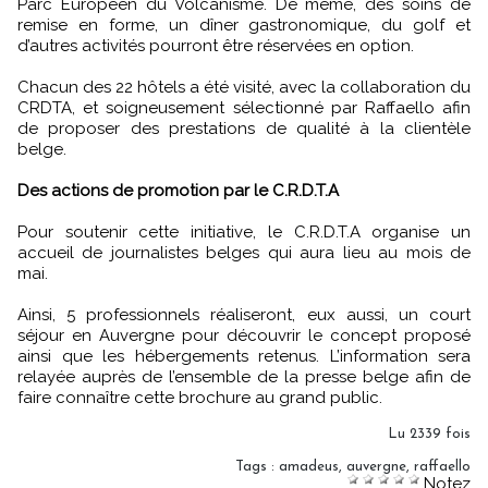
Parc Européen du Volcanisme. De même, des soins de
remise en forme, un dîner gastronomique, du golf et
d’autres activités pourront être réservées en option.
Chacun des 22 hôtels a été visité, avec la collaboration du
CRDTA, et soigneusement sélectionné par Raffaello afin
de proposer des prestations de qualité à la clientèle
belge.
Des actions de promotion par le C.R.D.T.A
Pour soutenir cette initiative, le C.R.D.T.A organise un
accueil de journalistes belges qui aura lieu au mois de
mai.
Ainsi, 5 professionnels réaliseront, eux aussi, un court
séjour en Auvergne pour découvrir le concept proposé
ainsi que les hébergements retenus. L’information sera
relayée auprès de l’ensemble de la presse belge afin de
faire connaître cette brochure au grand public.
Lu 2339 fois
Tags
:
amadeus
,
auvergne
,
raffaello
Notez