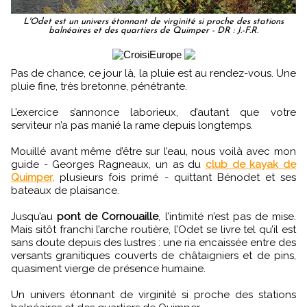
L'Odet est un univers étonnant de virginité si proche des stations
balnéaires et des quartiers de Quimper - DR : J.-F.R.
Pas de chance, ce jour là, la pluie est au rendez-vous. Une
pluie fine, très bretonne, pénétrante.
L’exercice s’annonce laborieux, d’autant que votre
serviteur n’a pas manié la rame depuis longtemps.
Mouillé avant même d’être sur l’eau, nous voilà avec mon
guide - Georges Ragneaux, un as du
club de kayak de
Quimper,
plusieurs fois primé - quittant Bénodet et ses
bateaux de plaisance.
Jusqu’au
pont de Cornouaille
, l’intimité n’est pas de mise.
Mais sitôt franchi l’arche routière, l’Odet se livre tel qu’il est
sans doute depuis des lustres : une ria encaissée entre des
versants granitiques couverts de châtaigniers et de pins,
quasiment vierge de présence humaine.
Un univers étonnant de virginité si proche des stations