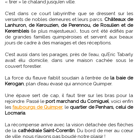
« tirer » le chaland jusqu’en ville.
C’est dans ce court labyrinthe que se dressent sur les
versants de nobles demeures et leurs parcs.
Châteaux de
Lanhuron, de Kerouzien, de Perennou, de Rosulien et de
Kerembleis
(le plus majestueux)… tous ont été édifiés par
de grandes familles quimpéroises et servent aux beaux
jours de cadre à des mariages et des réceptions.
C’est aussi dans les parages, près de l’eau, qu’Eric Tabarly
avait élu domicile, dans une maison cachée sous le
couvert forestier.
La force du fleuve faiblit soudain à l’entrée de
la baie de
Kerogan
, plan d’eau évasé qui annonce Quimper.
Une épave sert de cap, il faut tirer sur les bras pour la
rejoindre. Passé le
port marchand du Corniguel
, voici enfin
les
faubourgs de Quimper,
le
quartier de Penhars, celui de
Locmaria
.
La récompense arrive avec la vision détachée des flèches
de la
cathédrale Saint-Corentin
. Du bord de mer au cœur
de ville, nous n’avons pas boudé notre plaisir !