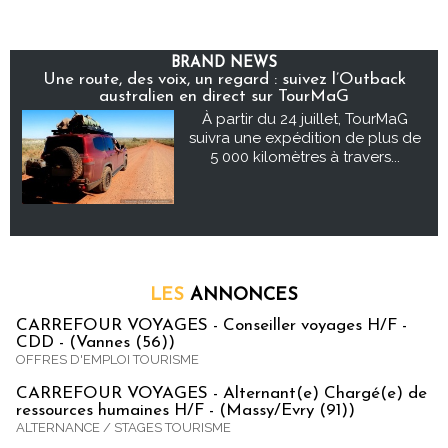
BRAND NEWS
Une route, des voix, un regard : suivez l’Outback
australien en direct sur TourMaG
À partir du 24 juillet, TourMaG
suivra une expédition de plus de
5 000 kilomètres à travers...
LES
ANNONCES
CARREFOUR VOYAGES - Conseiller voyages H/F -
CDD - (Vannes (56))
OFFRES D'EMPLOI TOURISME
CARREFOUR VOYAGES - Alternant(e) Chargé(e) de
ressources humaines H/F - (Massy/Evry (91))
ALTERNANCE / STAGES TOURISME