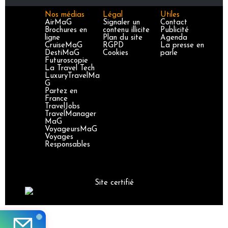
Nos médias
Légal
Utiles
AirMaG
Signaler un
Contact
Brochures en
contenu illicite
Publicité
ligne
Plan du site
Agenda
CruiseMaG
RGPD
La presse en
DestiMaG
Cookies
parle
Futuroscopie
La Travel Tech
LuxuryTravelMa
G
Partez en
France
TravelJobs
TravelManager
MaG
VoyageursMaG
Voyages
Responsables
Site certifié