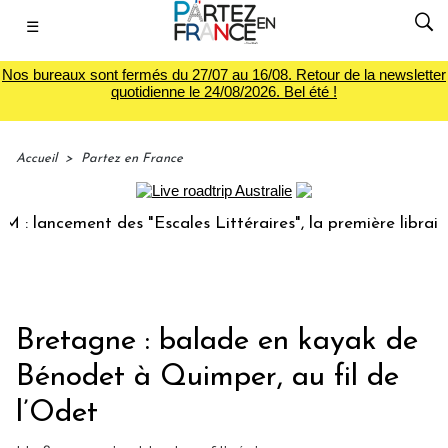
☰
Nos bureaux sont fermés du 27/07 au 16/08. Retour de la newsletter
quotidienne le 24/08/2026. Bel été !
Accueil
>
Partez en France
ncement des "Escales Littéraires", la première librairie du 
Bretagne : balade en kayak de
Bénodet à Quimper, au fil de
l’Odet