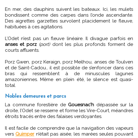
En mer, des dauphins suivent les bateaux. Ici, les mulets
bondissent comme des carpes dans l’onde ascendante.
Des aigrettes garzettes survolent placidement le fleuve,
habituées à ces agitations.
L’Odet n’est pas un fleuve linéaire. Il divague parfois en
anses et porz
(port)
dont les plus profonds forment de
courts affluents.
Porz Gwen, porz Keraign, porz Meilhou, anses de Toulven
et de Saint-Cadou… il est possible de s’enfoncer dans ces
bras qui ressemblent à de minuscules lagunes
amazoniennes. Même en plein été, le silence est quasi-
total.
Nobles demeures et parcs
La commune forestière de
Gouesnac’h
dépassée sur la
droite, l’Odet se resserre et forme les Vire-Court, méandres
étroits tracés entre des falaises verdoyantes.
Il est facile de comprendre que la navigation des vapeurs
vers
Quimper
n’était pas aisée, les marées seules pouvant