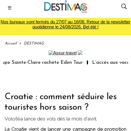
☰
Nos bureaux sont fermés du 27/07 au 16/08. Retour de la newsletter
quotidienne le 24/08/2026. Bel été !
Accueil
>
DESTIMAG
pe Sainte-Claire rachète Eden Tour
L’accès aux vacance
Croatie : comment séduire les
touristes hors saison ?
Volotéa lance des vols dès le mois d'avril
La Croatie vient de lancer une campagne de promotion