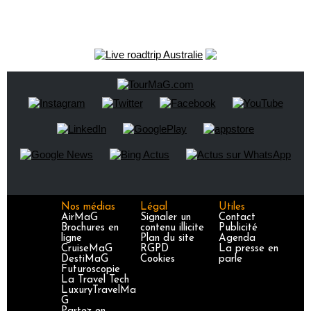
Nos médias
Légal
Utiles
AirMaG
Signaler un
Contact
Brochures en
contenu illicite
Publicité
ligne
Plan du site
Agenda
CruiseMaG
RGPD
La presse en
DestiMaG
Cookies
parle
Futuroscopie
La Travel Tech
LuxuryTravelMa
G