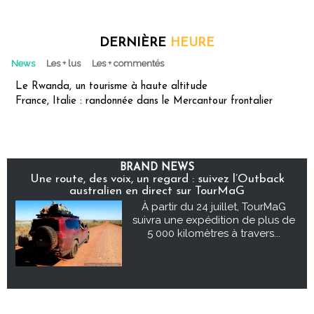
DERNIÈRE
HEURE
News
Les + lus
Les + commentés
Le Rwanda, un tourisme à haute altitude
France, Italie : randonnée dans le Mercantour frontalier
BRAND NEWS
Une route, des voix, un regard : suivez l’Outback
australien en direct sur TourMaG
À partir du 24 juillet, TourMaG
suivra une expédition de plus de
5 000 kilomètres à travers...