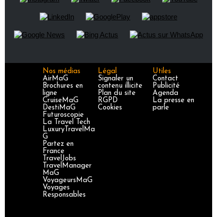
Nos médias
Légal
Utiles
AirMaG
Signaler un
Contact
Brochures en
contenu illicite
Publicité
ligne
Plan du site
Agenda
CruiseMaG
RGPD
La presse en
DestiMaG
Cookies
parle
Futuroscopie
La Travel Tech
LuxuryTravelMa
G
Partez en
France
TravelJobs
TravelManager
MaG
VoyageursMaG
Voyages
Responsables