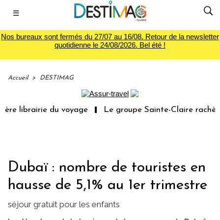
☰
Nos bureaux sont fermés du 27/07 au 16/08. Retour de la newsletter
quotidienne le 24/08/2026. Bel été !
Accueil
>
DESTIMAG
re librairie du voyage
Le groupe Sainte-Claire rachète 
Dubaï : nombre de touristes en
hausse de 5,1% au 1er trimestre
séjour gratuit pour les enfants