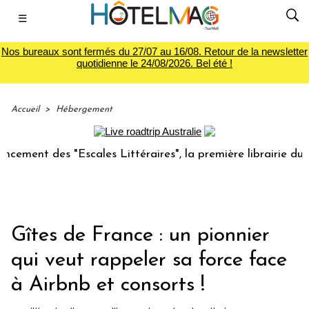
☰
Nos bureaux sont fermés du 27/07 au 16/08. Retour de la newsletter
quotidienne le 24/08/2026. Bel été !
Accueil
>
Hébergement
t des "Escales Littéraires", la première librairie du voyage
Gîtes de France : un pionnier
qui veut rappeler sa force face
à Airbnb et consorts !