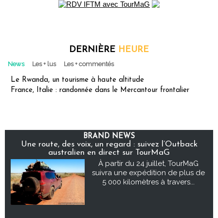
DERNIÈRE
HEURE
News
Les + lus
Les + commentés
Le Rwanda, un tourisme à haute altitude
France, Italie : randonnée dans le Mercantour frontalier
BRAND NEWS
Une route, des voix, un regard : suivez l’Outback
australien en direct sur TourMaG
À partir du 24 juillet, TourMaG
suivra une expédition de plus de
5 000 kilomètres à travers...