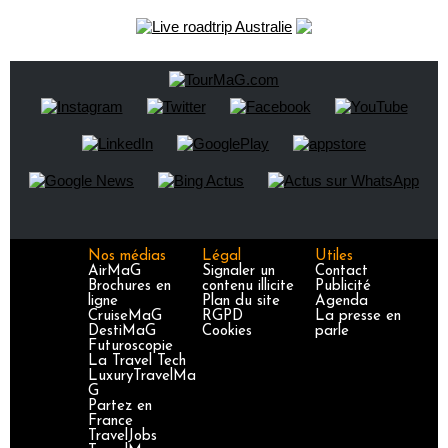
Nos médias
Légal
Utiles
AirMaG
Signaler un
Contact
Brochures en
contenu illicite
Publicité
ligne
Plan du site
Agenda
CruiseMaG
RGPD
La presse en
DestiMaG
Cookies
parle
Futuroscopie
La Travel Tech
LuxuryTravelMa
G
Partez en
France
TravelJobs