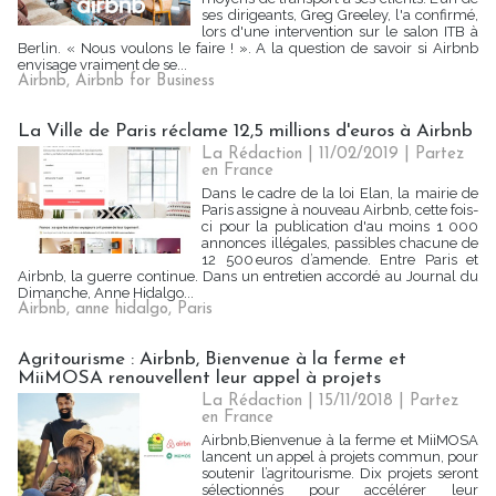
ses dirigeants, Greg Greeley, l'a confirmé,
lors d'une intervention sur le salon ITB à
Berlin. « Nous voulons le faire ! ». A la question de savoir si Airbnb
envisage vraiment de se...
Airbnb
,
Airbnb for Business
La Ville de Paris réclame 12,5 millions d'euros à Airbnb
La Rédaction
| 11/02/2019
|
Partez
en France
Dans le cadre de la loi Elan, la mairie de
Paris assigne à nouveau Airbnb, cette fois-
ci pour la publication d'au moins 1 000
annonces illégales, passibles chacune de
12 500 euros d’amende. Entre Paris et
Airbnb, la guerre continue. Dans un entretien accordé au Journal du
Dimanche, Anne Hidalgo...
Airbnb
,
anne hidalgo
,
Paris
Agritourisme : Airbnb, Bienvenue à la ferme et
MiiMOSA renouvellent leur appel à projets
La Rédaction
| 15/11/2018
|
Partez
en France
Airbnb,Bienvenue à la ferme et MiiMOSA
lancent un appel à projets commun, pour
soutenir l’agritourisme. Dix projets seront
sélectionnés pour accélérer leur