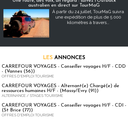
Une route, des voix, un regard : suivez l’Outback
australien en direct sur TourMaG
À partir du 24 juillet, TourMaG suivra
une expédition de plus de 5 000
kilomètres à travers...
LES
ANNONCES
CARREFOUR VOYAGES - Conseiller voyages H/F - CDD
- (Vannes (56))
OFFRES D'EMPLOI TOURISME
CARREFOUR VOYAGES - Alternant(e) Chargé(e) de
ressources humaines H/F - (Massy/Evry (91))
ALTERNANCE / STAGES TOURISME
CARREFOUR VOYAGES - Conseiller voyages H/F - CDI -
(St Brice (77))
OFFRES D'EMPLOI TOURISME