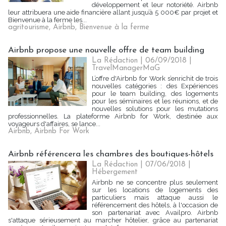
développement et leur notoriété. Airbnb
leur attribuera une aide financière allant jusqu’à 5 000€ par projet et
Bienvenue à la ferme les...
agritourisme
,
Airbnb
,
Bienvenue à la ferme
Airbnb propose une nouvelle offre de team building
La Rédaction
| 06/09/2018
|
TravelManagerMaG
L’offre d'Airbnb for Work s’enrichit de trois
nouvelles catégories : des Expériences
pour le team building, des logements
pour les séminaires et les réunions, et de
nouvelles solutions pour les mutations
professionnelles. La plateforme Airbnb for Work, destinée aux
voyageurs d'affaires, se lance...
Airbnb
,
Airbnb For Work
Airbnb référencera les chambres des boutiques-hôtels
La Rédaction
| 07/06/2018
|
Hébergement
Airbnb ne se concentre plus seulement
sur les locations de logements des
particuliers mais attaque aussi le
référencement des hôtels, à l'occasion de
son partenariat avec Availpro. Airbnb
s'attaque sérieusement au marcher hôtelier, grâce au partenariat