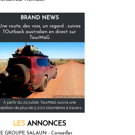
BRAND NEWS
Une route, des voix, un regard : suivez
l’Outback australien en direct sur
TourMaG
À partir du 24 juillet, TourMaG suivra une
pédition de plus de 5 000 kilomètres à travers...
LES
ANNONCES
E GROUPE SALAUN - Conseiller