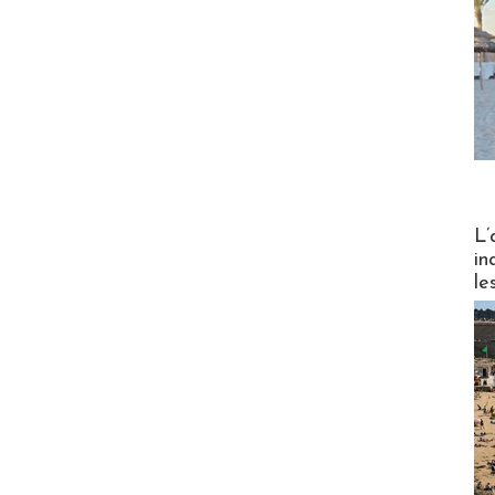
Partez
L’
in
le