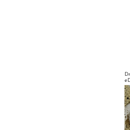
AirMa
Dr
e