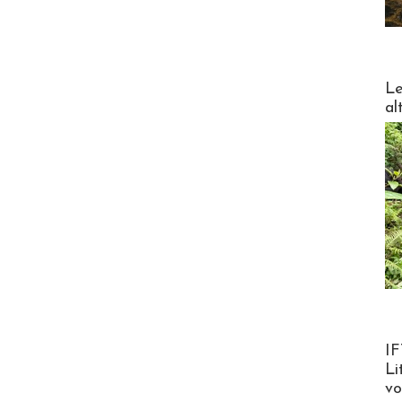
DESTI
Le
al
Product
IF
Li
v