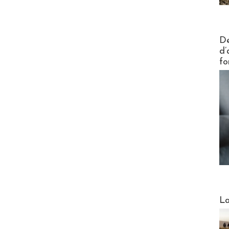
Actus V
De
d’
fo
Webinai
La