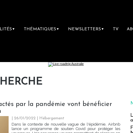
LITÉS
THÉMATIQUES
NEWSLETTERS
TV
A
▼
▼
▼
CHERCHE
actés par la pandémie vont bénéficier
n
L
| 26/01/2022
|
Hébergement
a
Dans le contexte de nouvelle vague de l'épidémie, Airbnb
F
lance un programme de soutien Covid pour protéger les
M