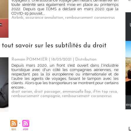
voyageurs. Une assurance voyage permettant de réserver en
toute sérénité sera également mise en place au printemps
2022. Depuis que l’OMS a déclaré en mars 2020 que la
COVID-19 pouvait...
Airbnb
,
assurance annulation
,
remboursement coronavirus
tout savoir sur les subtilités du droit
Romain POMMIER
| 18/05/2021
|
Distribution
Depuis mars 2020, un front s'est ouvert dans l'industrie
touristique avec d'un côté les compagnies aériennes, ne
respectant pas la loi européenne ou internationale et de
l'autre les agents de voyages, faisant le tampon avec les
clients. Alors que les transporteurs se montrent pour certains
encore...
droit aerien
,
droit passager
,
emmanuelle llop
,
iftm top resa
,
remboursement compagnie
,
remboursement coronavirus
ex
L