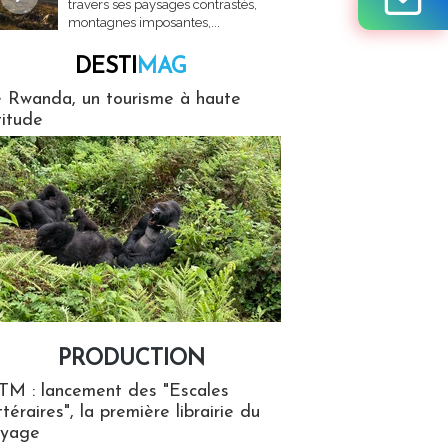
travers ses paysages contrastés,
montagnes imposantes,...
DESTI
MAG
MAG
 Rwanda, un tourisme à haute
titude
PRODUCTION
ion
TM : lancement des "Escales
ttéraires", la première librairie du
oyage