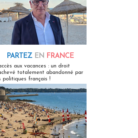
PARTEZ
EN
FRANCE
 en France
accès aux vacances : un droit
achevé totalement abandonné par
s politiques français !