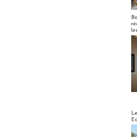
Bo
ré
le
Distribu
Le
Ed