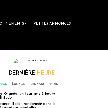
BONNEMENTS
PETITES ANNONCES
▼
DERNIÈRE
HEURE
News
Les + lus
Les + commentés
e Rwanda, un tourisme à haute
ltitude
rance, Italie : randonnée dans le
ercantour frontalier