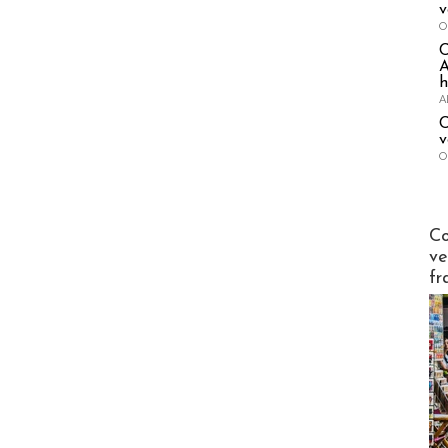
v
O
A
h
A
C
v
O
Publi-n
Co
ve
fr