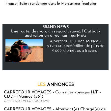
France, Italie : randonnée dans le Mercantour frontalier
BRAND NEWS
Une route, des voix, un regard : suivez l’Outback
australien en direct sur TourMaG
À partir du 24 juillet, TourMaG
suivra une expédition de plus de
5 000 kilomètres à travers...
LES
ANNONCES
CARREFOUR VOYAGES - Conseiller voyages H/F -
CDD - (Vannes (56))
OFFRES D'EMPLOI TOURISME
CARREFOUR VOYAGES - Alternant(e) Chargé(e) de