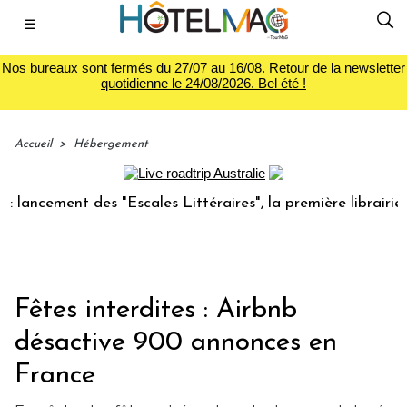
☰
Nos bureaux sont fermés du 27/07 au 16/08. Retour de la newsletter
quotidienne le 24/08/2026. Bel été !
Accueil
>
Hébergement
cement des "Escales Littéraires", la première librairie du v
Fêtes interdites : Airbnb
désactive 900 annonces en
France