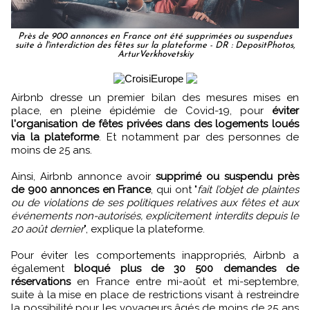
Près de 900 annonces en France ont été supprimées ou suspendues
suite à l'interdiction des fêtes sur la plateforme - DR : DepositPhotos,
ArturVerkhovetskiy
Airbnb dresse un premier bilan des mesures mises en
place, en pleine épidémie de Covid-19, pour
éviter
l'organisation de fêtes privées dans des logements loués
via la plateforme
. Et notamment par des personnes de
moins de 25 ans.
Ainsi, Airbnb annonce avoir
supprimé ou suspendu près
de 900 annonces en France
, qui ont "
fait l’objet de plaintes
ou de violations de ses politiques relatives aux fêtes et aux
événements non-autorisés, explicitement interdits depuis le
20 août dernier
", explique la plateforme.
Pour éviter les comportements inappropriés, Airbnb a
également
bloqué plus de 30 500 demandes de
réservations
en France entre mi-août et mi-septembre,
suite à la mise en place de restrictions visant à restreindre
la possibilité pour les voyageurs âgés de moins de 25 ans