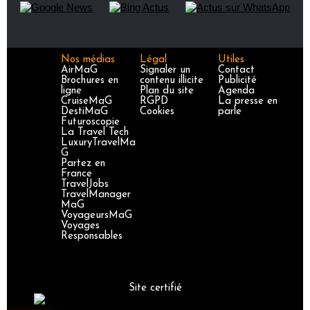
Nos médias
Légal
Utiles
AirMaG
Signaler un
Contact
Brochures en
contenu illicite
Publicité
ligne
Plan du site
Agenda
CruiseMaG
RGPD
La presse en
DestiMaG
Cookies
parle
Futuroscopie
La Travel Tech
LuxuryTravelMa
G
Partez en
France
TravelJobs
TravelManager
MaG
VoyageursMaG
Voyages
Responsables
Site certifié