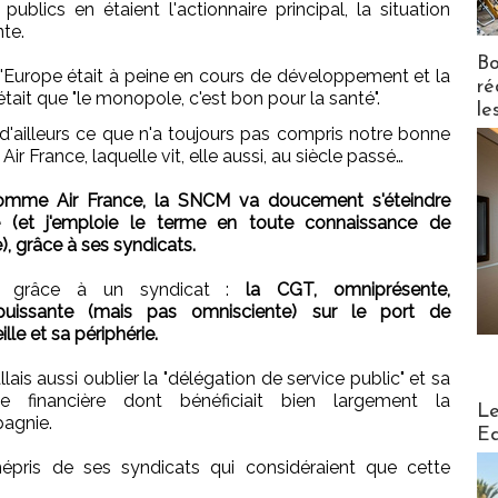
ublics en étaient l'actionnaire principal, la situation
te.
Bo
 l'Europe était à peine en cours de développement et la
ré
tait que "le monopole, c'est bon pour la santé".
le
 d'ailleurs ce que n'a toujours pas compris notre bonne
e Air France, laquelle vit, elle aussi, au siècle passé…
comme Air France, la SNCM va doucement s'éteindre
e (et j'emploie le terme en toute connaissance de
), grâce à ses syndicats.
n, grâce à un syndicat :
la CGT, omniprésente,
puissante (mais pas omnisciente) sur le port de
lle et sa périphérie.
allais aussi oublier la "délégation de service public" et sa
e financière dont bénéficiait bien largement la
Distribu
Le
agnie.
Ed
pris de ses syndicats qui considéraient que cette