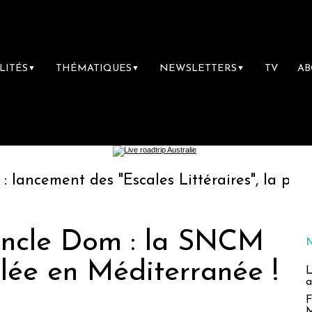
LITÉS
THÉMATIQUES
NEWSLETTERS
TV
A
▼
▼
▼
nt des "Escales Littéraires", la première lib
Oncle Dom : la SNCM
lée en Méditerranée !
L
a
F
M