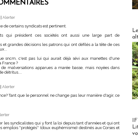
OMMENTAIRES
7
|
Alerter
 de certains syndicats est pertinent.
DESTI
Le
ents qui président ces sociétés ont aussi une large part de
al
s et grandes décisions les patrons qui ont défilés a la tête de ces
ux...
ique sncm, c'est pas lui qui aurait déjà sévi aux manettes d'une
a France ?
s de malversations apparues a marée basse, mais noyées dans
 détritus....
2
|
Alerter
ce? Tant que le personnel ne change pas leur manière d'agir, ce
lerter
Product
IF
r les syndicalistes qui y font la loi depuis tant d'années et qui ont
Li
es emplois ''protégés'' (doux euphémisme) destinés aux Corses et
v