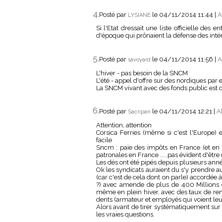
4.
Posté par
le 04/11/2014 11:44
|
A
LYSIANE
Si l'Etat dressait une liste officielle des 
d'époque qui prônaient la défense des intérê
5.
Posté par
le 04/11/2014 11:56
|
A
savoyard
L'hiver - pas besoin de la SNCM
L'été - appel d'offre sur des nordiques par
La SNCM vivant avec des fonds public est de
6.
Posté par
le 04/11/2014 12:21
|
A
Sacripan
Attention, attention
Corsica Ferries (même si c'est l'Europe) e
facile
Sncm : paie des impôts en France (et en E
patronales en France .....pas évident d'être d
Les dés ont été pipés depuis plusieurs anné
Ok les syndicats auraient du s'y prendre aut
(car c'est de cela dont on parle) accordée 
?) avec amende de plus de 400 Millions d
même en plein hiver, avec des taux de remp
dents (armateur et employés qui voient leur
Alors avant de tirer systématiquement sur l
les vraies questions.