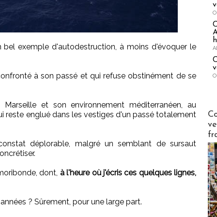
v
O
A
h
un bel exemple d'autodestruction, à moins d'évoquer le
A
C
v
 confronté à son passé et qui refuse obstinément de se
O
n, Marseille et son environnement méditerranéen, au
Publi-n
Co
i reste englué dans les vestiges d'un passé totalement
ve
fr
 constat déplorable, malgré un semblant de sursaut
ncrétiser.
 moribonde, dont,
à l'heure où j'écris ces quelques lignes,
s années ? Sûrement, pour une large part.