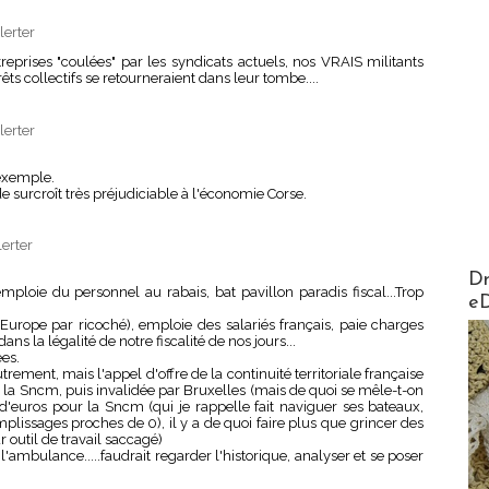
lerter
entreprises "coulées" par les syndicats actuels, nos VRAIS militants
ts collectifs se retourneraient dans leur tombe....
lerter
 exemple.
 surcroît très préjudiciable à l'économie Corse.
lerter
AirMa
Dr
mploie du personnel au rabais, bat pavillon paradis fiscal...Trop
e
urope par ricoché), emploie des salariés français, paie charges
ans la légalité de notre fiscalité de nos jours...
es.
rement, mais l'appel d'offre de la continuité territoriale française
à la Sncm, puis invalidée par Bruxelles (mais de quoi se mêle-t-on
'euros pour la Sncm (qui je rappelle fait naviguer ses bateaux,
lissages proches de 0), il y a de quoi faire plus que grincer des
 outil de travail saccagé)
'ambulance.....faudrait regarder l'historique, analyser et se poser