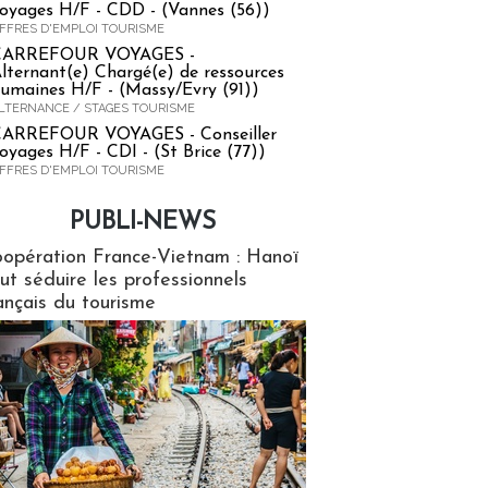
oyages H/F - CDD - (Vannes (56))
FFRES D'EMPLOI TOURISME
CARREFOUR VOYAGES -
lternant(e) Chargé(e) de ressources
umaines H/F - (Massy/Evry (91))
LTERNANCE / STAGES TOURISME
ARREFOUR VOYAGES - Conseiller
oyages H/F - CDI - (St Brice (77))
FFRES D'EMPLOI TOURISME
PUBLI-NEWS
ews
opération France-Vietnam : Hanoï
ut séduire les professionnels
ançais du tourisme