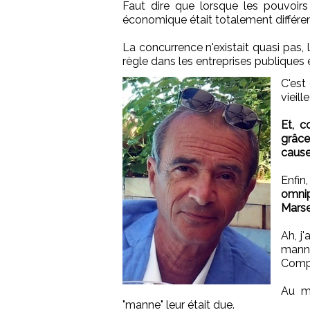
Faut dire que lorsque les pouvoirs p
économique était totalement différen
La concurrence n'existait quasi pas,
règle dans les entreprises publiques é
C'est
vieill
Et, 
grâc
cause
Enfi
omni
Marsei
Ah, j'
mann
Comp
Au mé
"manne" leur était due.