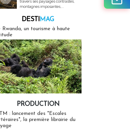
travers ses paysages contrastés,
montagnes imposantes,...
DESTI
MAG
MAG
 Rwanda, un tourisme à haute
titude
PRODUCTION
ion
TM : lancement des "Escales
ttéraires", la première librairie du
oyage