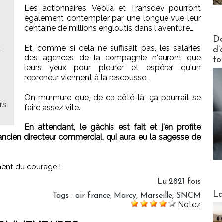
Les actionnaires, Veolia et Transdev pourront
également contempler par une longue vue leur
centaine de millions engloutis dans l'aventure…
Actus V
De
Et, comme si cela ne suffisait pas, les salariés
s
d’
des agences de la compagnie n'auront que
fo
leurs yeux pour pleurer et espérer qu'un
repreneur viennent à la rescousse.
On murmure que, de ce côté-là, ça pourrait se
rs
faire assez vite.
En attendant, le gâchis est fait et j'en profite
ancien directeur commercial, qui aura eu la sagesse de
iment du courage !
Lu 2821 fois
Webinai
La
Tags
:
air france
,
Marcy
,
Marseille
,
SNCM
Notez