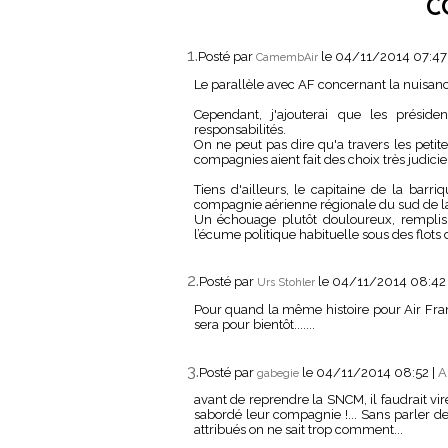
C
1.
Posté par
le 04/11/2014 07:4
CamembAir
Le parallèle avec AF concernant la nuisance
Cependant, j'ajouterai que les présid
responsabilités.
On ne peut pas dire qu'a travers les petite
compagnies aient fait des choix très judicie
Tiens d'ailleurs, le capitaine de la barr
compagnie aérienne régionale du sud de l
Un échouage plutôt douloureux, rempli
l’écume politique habituelle sous des flots de
2.
Posté par
le 04/11/2014 08:4
Urs Stohler
Pour quand la même histoire pour Air Fran
sera pour bientôt.......
3.
Posté par
le 04/11/2014 08:52
|
A
gabegie
avant de reprendre la SNCM, il faudrait vire
sabordé leur compagnie !... Sans parler d
attribués on ne sait trop comment...