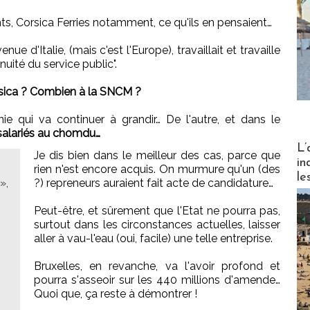
ts, Corsica Ferries notamment, ce qu'ils en pensaient…
e d'Italie, (mais c'est l'Europe), travaillait et travaille
nuité du service public".
sica ? Combien à la SNCM ?
 qui va continuer à grandir… De l'autre, et dans le
 salariés au chomdu…
Partez
L’
Je dis bien dans le meilleur des cas, parce que
in
rien n'est encore acquis. On murmure qu'un (des
le
»,
?) repreneurs auraient fait acte de candidature…
Peut-être, et sûrement que l'Etat ne pourra pas,
surtout dans les circonstances actuelles, laisser
aller à vau-l'eau (oui, facile) une telle entreprise.
Bruxelles, en revanche, va l'avoir profond et
pourra s'asseoir sur les 440 millions d'amende…
Quoi que, ça reste à démontrer !