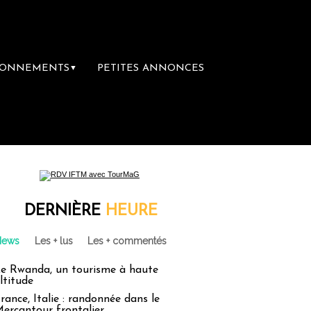
BONNEMENTS
PETITES ANNONCES
▼
rairie du voyage
Le groupe Sainte-Claire 
DERNIÈRE
HEURE
News
Les + lus
Les + commentés
e Rwanda, un tourisme à haute
ltitude
rance, Italie : randonnée dans le
ercantour frontalier