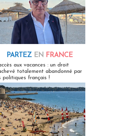
PARTEZ
EN
FRANCE
 en France
accès aux vacances : un droit
achevé totalement abandonné par
s politiques français !