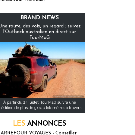
BRAND NEWS
Une route, des voix, un regard : suivez
l’Outback australien en direct sur
TourMaG
À partir du 24 juillet, TourMaG suivra une
pédition de plus de 5 000 kilomètres à travers...
LES
ANNONCES
ARREFOUR VOYAGES - Conseiller