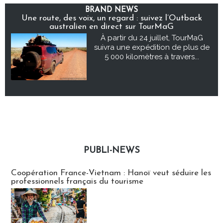
BRAND NEWS
Une route, des voix, un regard : suivez l’Outback
australien en direct sur TourMaG
À partir du 24 juillet, TourMaG
suivra une expédition de plus de
5 000 kilomètres à travers...
PUBLI-NEWS
Publi-news
Coopération France-Vietnam : Hanoï veut séduire les
professionnels français du tourisme