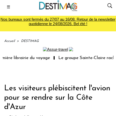
☰
Nos bureaux sont fermés du 27/07 au 16/08. Retour de la newsletter
quotidienne le 24/08/2026. Bel été !
Accueil
>
DESTIMAG
ière librairie du voyage
Le groupe Sainte-Claire rachèt
Les visiteurs plébiscitent l'avion
pour se rendre sur la Côte
d'Azur