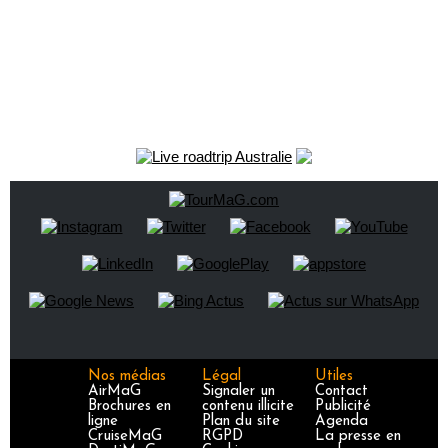
Nos médias
Légal
Utiles
AirMaG
Signaler un
Contact
Brochures en
contenu illicite
Publicité
ligne
Plan du site
Agenda
CruiseMaG
RGPD
La presse en