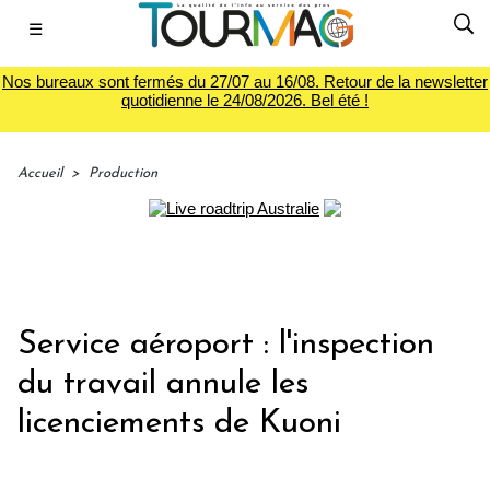
☰
Nos bureaux sont fermés du 27/07 au 16/08. Retour de la newsletter
quotidienne le 24/08/2026. Bel été !
Accueil
>
Production
Service aéroport : l'inspection
du travail annule les
licenciements de Kuoni