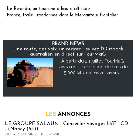
Le Rwanda, un tourisme à haute altitude
France, Italie : randonnée dans le Mercantour frontalier
BRAND NEWS
Une route, des voix, un regard : suivez l’Outback
australien en direct sur TourMaG
À partir du 24 juillet, TourMaG
suivra une expédition de plus de
5 000 kilomètres à travers...
LES
ANNONCES
LE GROUPE SALAUN - Conseiller voyages H/F - CDI
- (Nancy (54))
OFFRES D'EMPLOI TOURISME