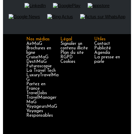
Nos médias
Légal
Utiles
AirMaG
Signaler un
Contact
Brochures en
contenu illicite
Publicité
ligne
Plan du site
Agenda
CruiseMaG
RGPD
La presse en
DestiMaG
Cookies
parle
Futuroscopie
La Travel Tech
LuxuryTravelMa
G
Partez en
France
TravelJobs
TravelManager
MaG
VoyageursMaG
Voyages
Responsables