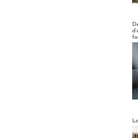
Actus V
De
d’
fo
Webinai
La