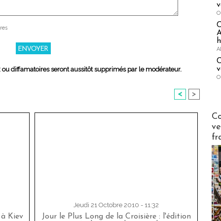
v
O
res
A
h
A
C
v
x ou diffamatoires seront aussitôt supprimés par le modérateur.
O
<
>
Publi-n
Co
ve
fr
Jeudi 21 Octobre 2010 - 11:32
 à Kiev
Jour le Plus Long de la Croisière : l'édition