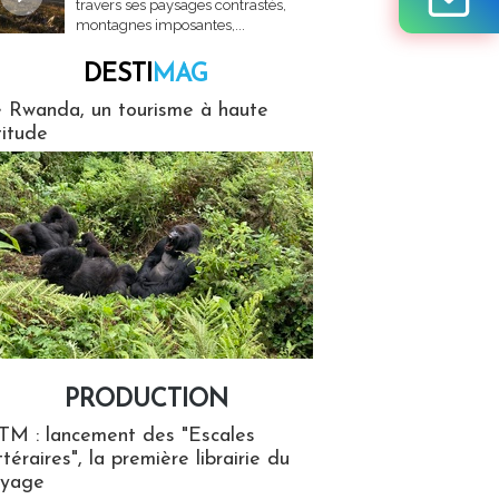
travers ses paysages contrastés,
montagnes imposantes,...
DESTI
MAG
MAG
 Rwanda, un tourisme à haute
titude
PRODUCTION
ion
TM : lancement des "Escales
ttéraires", la première librairie du
oyage