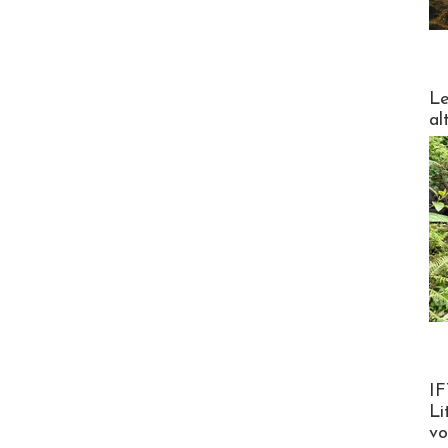
DESTI
Le
al
Product
IF
Li
v