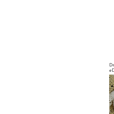
AirMa
Dr
e