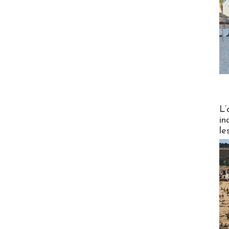
Partez
L’
in
le