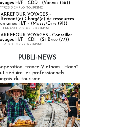
oyages H/F - CDD - (Vannes (56))
FFRES D'EMPLOI TOURISME
CARREFOUR VOYAGES -
lternant(e) Chargé(e) de ressources
umaines H/F - (Massy/Evry (91))
LTERNANCE / STAGES TOURISME
ARREFOUR VOYAGES - Conseiller
oyages H/F - CDI - (St Brice (77))
FFRES D'EMPLOI TOURISME
PUBLI-NEWS
ews
opération France-Vietnam : Hanoï
ut séduire les professionnels
ançais du tourisme