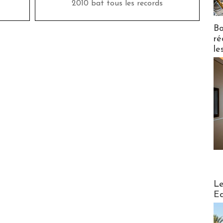
2010 bat tous les records
Bo
ré
le
Distribu
Le
Ed