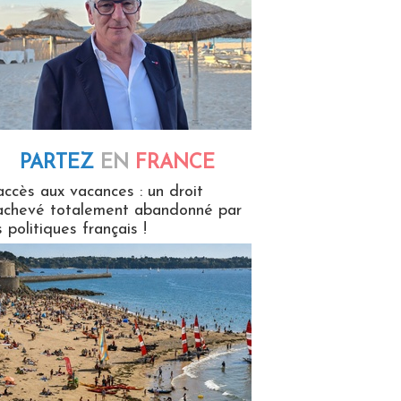
PARTEZ
EN
FRANCE
 en France
accès aux vacances : un droit
achevé totalement abandonné par
s politiques français !