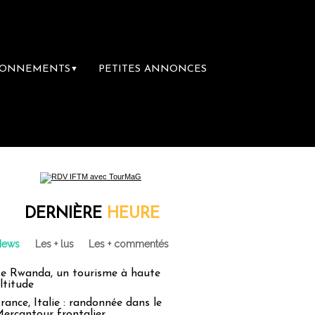
BONNEMENTS
PETITES ANNONCES
▼
DERNIÈRE
HEURE
News
Les + lus
Les + commentés
e Rwanda, un tourisme à haute
ltitude
rance, Italie : randonnée dans le
ercantour frontalier