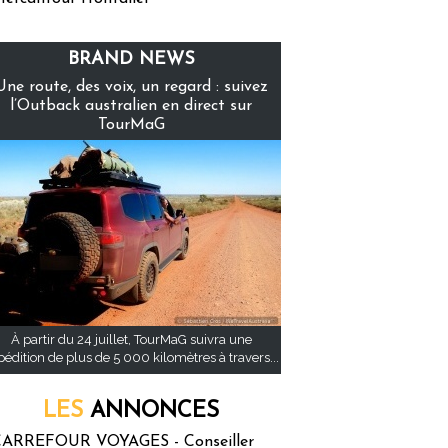
BRAND NEWS
Une route, des voix, un regard : suivez
l’Outback australien en direct sur
TourMaG
À partir du 24 juillet, TourMaG suivra une
pédition de plus de 5 000 kilomètres à travers...
LES
ANNONCES
ARREFOUR VOYAGES - Conseiller