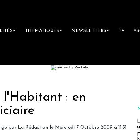
LITÉS
THÉMATIQUES
NEWSLETTERS
TV
A
▼
▼
▼
l'Habitant : en
iciaire
L
a
igé par
La Rédaction
le Mercredi 7 Octobre 2009 à 11:51
F
M