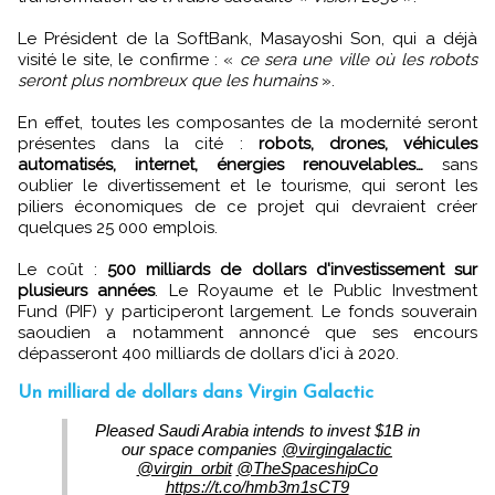
Le Président de la SoftBank, Masayoshi Son, qui a déjà
visité le site, le confirme : «
ce sera une ville où les robots
seront plus nombreux que les humains
».
En effet, toutes les composantes de la modernité seront
présentes dans la cité :
robots, drones, véhicules
automatisés, internet, énergies renouvelables…
sans
oublier le divertissement et le tourisme, qui seront les
piliers économiques de ce projet qui devraient créer
quelques 25 000 emplois.
Le coût :
500 milliards de dollars d'investissement sur
plusieurs années
. Le Royaume et le Public Investment
Fund (PIF) y participeront largement. Le fonds souverain
saoudien a notamment annoncé que ses encours
dépasseront 400 milliards de dollars d'ici à 2020.
Un milliard de dollars dans Virgin Galactic
Pleased Saudi Arabia intends to invest $1B in
our space companies
@virgingalactic
@virgin_orbit
@TheSpaceshipCo
https://t.co/hmb3m1sCT9