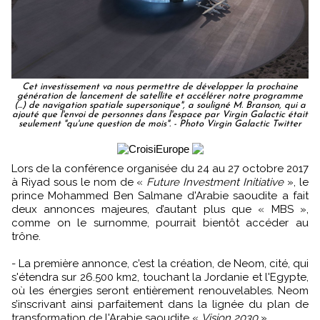
Cet investissement va nous permettre de développer la prochaine
génération de lancement de satellite et accélérer notre programme
(...) de navigation spatiale supersonique", a souligné M. Branson, qui a
ajouté que l'envoi de personnes dans l'espace par Virgin Galactic était
seulement "qu'une question de mois". - Photo Virgin Galactic Twitter
Lors de la conférence organisée du 24 au 27 octobre 2017
à Riyad sous le nom de «
Future Investment Initiative
», le
prince Mohammed Ben Salmane d'Arabie saoudite a fait
deux annonces majeures, d’autant plus que « MBS »,
comme on le surnomme, pourrait bientôt accéder au
trône.
- La première annonce, c’est la création, de Neom, cité, qui
s'étendra sur 26.500 km2, touchant la Jordanie et l'Egypte,
où les énergies seront entièrement renouvelables. Neom
s’inscrivant ainsi parfaitement dans la lignée du plan de
transformation de l'Arabie saoudite «
Vision 2030
».