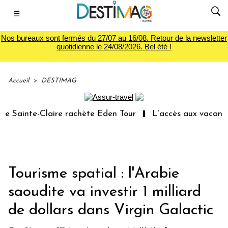
☰
Nos bureaux sont fermés du 27/07 au 16/08. Retour de la newsletter
quotidienne le 24/08/2026. Bel été !
Accueil
>
DESTIMAG
 Sainte-Claire rachète Eden Tour
L’accès aux vacances 
Tourisme spatial : l'Arabie
saoudite va investir 1 milliard
de dollars dans Virgin Galactic