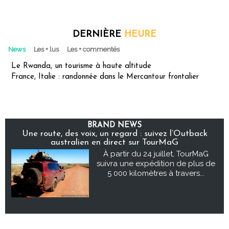
DERNIÈRE
HEURE
News
Les + lus
Les + commentés
Le Rwanda, un tourisme à haute altitude
France, Italie : randonnée dans le Mercantour frontalier
BRAND NEWS
Une route, des voix, un regard : suivez l’Outback
australien en direct sur TourMaG
À partir du 24 juillet, TourMaG
suivra une expédition de plus de
5 000 kilomètres à travers...