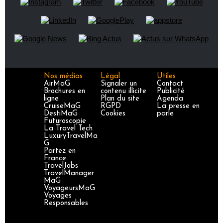
Nos médias
Légal
Utiles
AirMaG
Signaler un
Contact
Brochures en
contenu illicite
Publicité
ligne
Plan du site
Agenda
CruiseMaG
RGPD
La presse en
DestiMaG
Cookies
parle
Futuroscopie
La Travel Tech
LuxuryTravelMa
G
Partez en
France
TravelJobs
TravelManager
MaG
VoyageursMaG
Voyages
Responsables