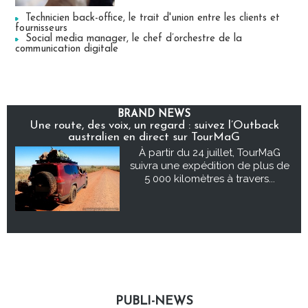
Technicien back-office, le trait d'union entre les clients et
fournisseurs
Social media manager, le chef d’orchestre de la
communication digitale
BRAND NEWS
Une route, des voix, un regard : suivez l’Outback
australien en direct sur TourMaG
À partir du 24 juillet, TourMaG
suivra une expédition de plus de
5 000 kilomètres à travers...
PUBLI-NEWS