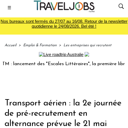
☰
Nos bureaux sont fermés du 27/07 au 16/08. Retour de la newsletter
quotidienne le 24/08/2026. Bel été !
Accueil
>
Emploi & Formation
>
Les entreprises qui recrutent
: lancement des "Escales Littéraires", la première librairie
Transport aérien : la 2e journée
de pré-recrutement en
alternance prévue le 21 mai