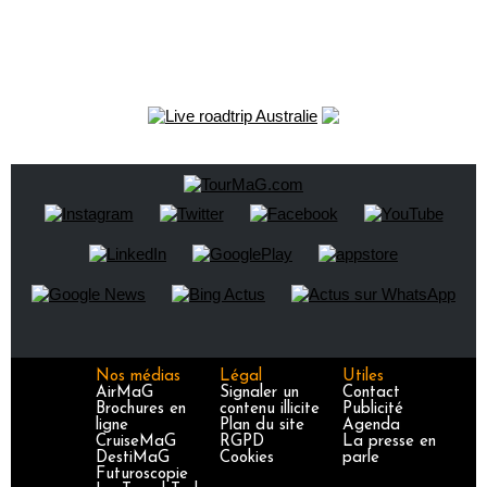
Nos médias
Légal
Utiles
AirMaG
Signaler un
Contact
Brochures en
contenu illicite
Publicité
ligne
Plan du site
Agenda
CruiseMaG
RGPD
La presse en
DestiMaG
Cookies
parle
Futuroscopie