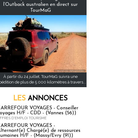
l’Outback australien en direct sur
TourMaG
À partir du 24 juillet, TourMaG suivra une
pédition de plus de 5 000 kilomètres à travers...
LES
ANNONCES
ARREFOUR VOYAGES - Conseiller
oyages H/F - CDD - (Vannes (56))
FFRES D'EMPLOI TOURISME
CARREFOUR VOYAGES -
lternant(e) Chargé(e) de ressources
umaines H/F - (Massy/Evry (91))