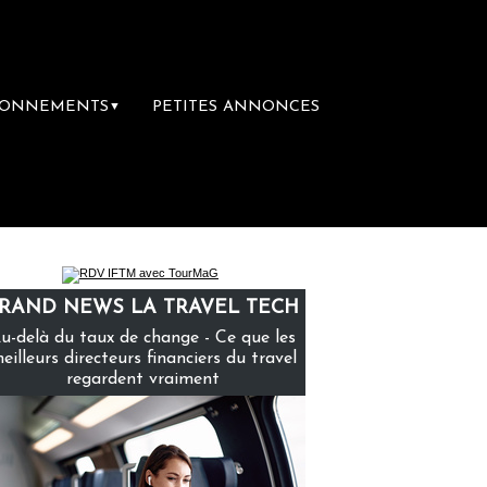
BONNEMENTS
PETITES ANNONCES
▼
mière librairie du voyage
Le groupe Sainte
RAND NEWS LA TRAVEL TECH
u-delà du taux de change - Ce que les
eilleurs directeurs financiers du travel
regardent vraiment