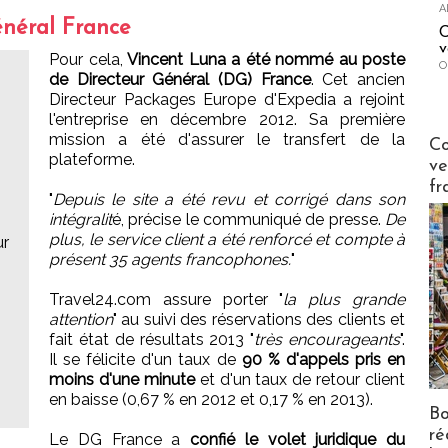
A
énéral France
C
v
Pour cela,
Vincent Luna a été nommé au poste
O
de Directeur Général (DG) France
. Cet ancien
Directeur Packages Europe d'Expedia a rejoint
l'entreprise en décembre 2012. Sa première
Publi-n
mission a été d'assurer le transfert de la
Co
plateforme.
ve
fr
"
Depuis le site a été revu et corrigé dans son
intégralit
é, précise le communiqué de presse.
De
plus, le service client a été renforcé et compte à
ur
présent 35 agents francophones.
"
Travel24.com assure porter "
la plus grande
s
attention
" au suivi des réservations des clients et
fait état de résultats 2013 "
très encourageants
".
Il se félicite d'un taux de
90 % d'appels pris en
moins d'une minute
et d'un taux de retour client
en baisse (0,67 % en 2012 et 0,17 % en 2013).
Bo
ré
Le DG France a
confié le volet juridique du