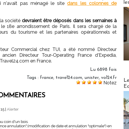
le
 n'avait pas ménagé le site
dans les colonnes de
 la société
devraient être déposés dans les semaines à
 le 18e arrondissement de Paris. Il sera chargé de la
eurs du tourisme et les partenaires opérationnels et
ecteur Commercial chez TUI, a été nommé Directeur
, ancien Directeur Tour-Operating France d'Expedia,
 Travel24.com en France.
Lu 6898 fois
Tags
:
france
,
travel24.com
,
unister
,
vol24.fr
Distribu
Le
Notez
Ed
OMMENTAIRES
:15
|
Alerter
 coin d'un bois.
ce annulation",(modification de date et annulation "optimale") en