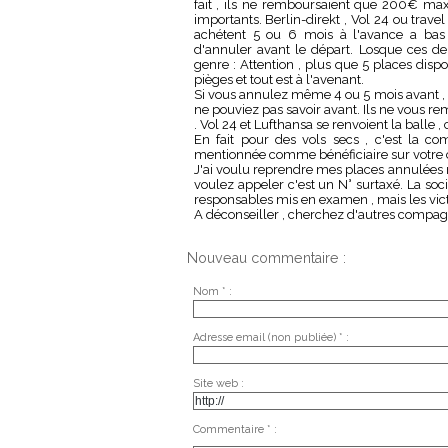
fait , ils ne remboursaient que 200€ maxi
importants. Berlin-direkt , Vol 24 ou travel
achétent 5 ou 6 mois à l'avance a bas 
d'annuler avant le départ. Losque ces der
genre : Attention , plus que 5 places dispon
pièges et tout est à l'avenant.
Si vous annulez même 4 ou 5 mois avant , i
ne pouviez pas savoir avant. Ils ne vous r
. Vol 24 et Lufthansa se renvoient la balle , c
En fait pour des vols secs , c'est la co
mentionnée comme bénéficiaire sur votre c
J'ai voulu reprendre mes places annulées ma
voulez appeler c'est un N° surtaxé. La soc
responsables mis en examen , mais les vict
A déconseiller , cherchez d'autres compag
Nouveau commentaire :
Nom * :
Adresse email (non publiée) * :
Site web :
Commentaire * :