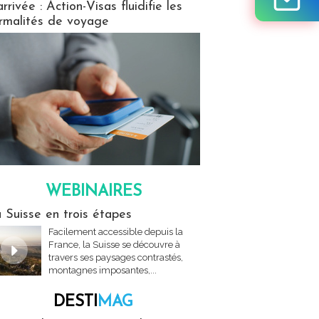
arrivée : Action-Visas fluidifie les
rmalités de voyage
WEBINAIRES
res
 Suisse en trois étapes
Facilement accessible depuis la
France, la Suisse se découvre à
travers ses paysages contrastés,
montagnes imposantes,...
DESTI
MAG
MAG