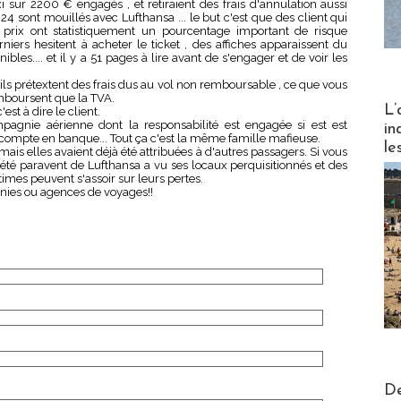
 sur 2200 € engagés , et retiraient des frais d'annulation aussi
 24 sont mouillés avec Lufthansa ... le but c'est que des client qui
prix ont statistiquement un pourcentage important de risque
niers hesitent à acheter le ticket , des affiches apparaissent du
ibles.... et il y a 51 pages à lire avant de s'engager et de voir les
ls prétextent des frais dus au vol non remboursable , ce que vous
emboursent que la TVA.
Partez
L’
'est à dire le client.
mpagnie aérienne dont la responsabilité est engagée si est est
in
ompte en banque... Tout ça c'est la même famille mafieuse.
le
is elles avaient déjà été attribuées à d'autres passagers. Si vous
iété paravent de Lufthansa a vu ses locaux perquisitionnés et des
imes peuvent s'assoir sur leurs pertes.
nies ou agences de voyages!!
Actus V
De