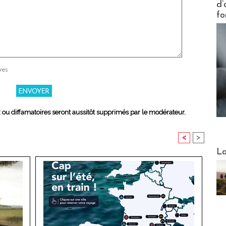
d’
fo
res
x ou diffamatoires seront aussitôt supprimés par le modérateur.
<
>
Webinai
La
DESTI