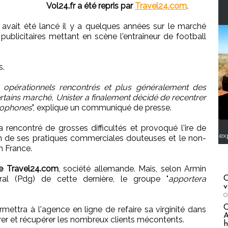
Vol24.fr a été repris par
Travel24.com
.
 avait été lancé il y a quelques années sur le marché
publicitaires mettant en scène l'entraîneur de football
s.
opérationnels rencontrés et plus généralement des
tains marché, Unister a finalement décidé de recentrer
nophones
", explique un communiqué de presse.
 rencontré de grosses difficultés et provoqué l'ire de
ex
de ses pratiques commerciales douteuses et le non-
n France.
 de Travel24.com
, société allemande. Mais, selon Armin
éral (Pdg) de cette dernière, le groupe "
apportera
C
v
O
ettra à l'agence en ligne de refaire sa virginité dans
A
er et récupérer les nombreux clients mécontents.
h