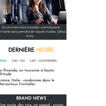
Et comment faire travailler une trésorerie
rmante sans prendre de risques inutiles. Début
2025,...
DERNIÈRE
HEURE
News
Les + lus
Les + commentés
e Rwanda, un tourisme à haute
ltitude
rance, Italie : randonnée dans le
ercantour frontalier
BRAND NEWS
Une route, des voix, un regard : suivez