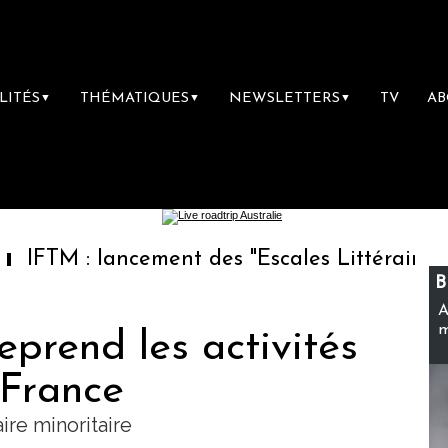
LITÉS
THÉMATIQUES
NEWSLETTERS
TV
A
▼
▼
▼
: lancement des "Escales Littéraires", la pre
B
A
m
eprend les activités
 France
re minoritaire