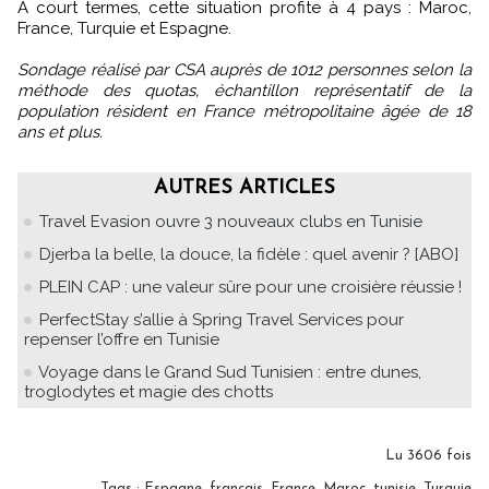
A court termes, cette situation profite à 4 pays : Maroc,
France, Turquie et Espagne.
Sondage réalisé par CSA auprès de 1012 personnes selon la
méthode des quotas, échantillon représentatif de la
population résident en France métropolitaine âgée de 18
ans et plus.
AUTRES ARTICLES
Travel Evasion ouvre 3 nouveaux clubs en Tunisie
Djerba la belle, la douce, la fidèle : quel avenir ? [ABO]
PLEIN CAP : une valeur sûre pour une croisière réussie !
PerfectStay s’allie à Spring Travel Services pour
repenser l’offre en Tunisie
Voyage dans le Grand Sud Tunisien : entre dunes,
troglodytes et magie des chotts
Lu 3606 fois
Tags
:
Espagne
,
français
,
France
,
Maroc
,
tunisie
,
Turquie