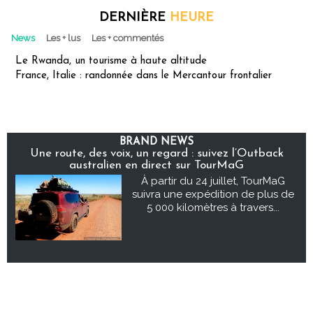
DERNIÈRE
HEURE
News
Les + lus
Les + commentés
Le Rwanda, un tourisme à haute altitude
France, Italie : randonnée dans le Mercantour frontalier
BRAND NEWS
Une route, des voix, un regard : suivez l’Outback
australien en direct sur TourMaG
À partir du 24 juillet, TourMaG
suivra une expédition de plus de
5 000 kilomètres à travers...