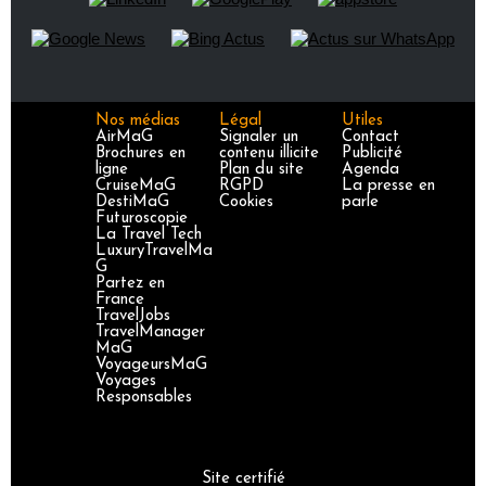
Nos médias
Légal
Utiles
AirMaG
Signaler un
Contact
Brochures en
contenu illicite
Publicité
ligne
Plan du site
Agenda
CruiseMaG
RGPD
La presse en
DestiMaG
Cookies
parle
Futuroscopie
La Travel Tech
LuxuryTravelMa
G
Partez en
France
TravelJobs
TravelManager
MaG
VoyageursMaG
Voyages
Responsables
Site certifié