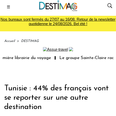
☰
Nos bureaux sont fermés du 27/07 au 16/08. Retour de la newsletter
quotidienne le 24/08/2026. Bel été !
Accueil
>
DESTIMAG
mière librairie du voyage
Le groupe Sainte-Claire rachè
Tunisie : 44% des français vont
se reporter sur une autre
destination