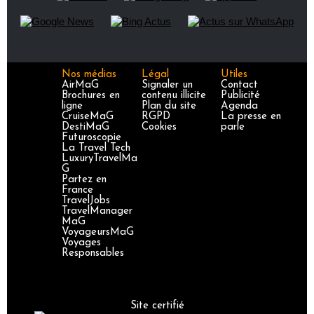
Nos médias
Légal
Utiles
AirMaG
Signaler un
Contact
Brochures en
contenu illicite
Publicité
ligne
Plan du site
Agenda
CruiseMaG
RGPD
La presse en
DestiMaG
Cookies
parle
Futuroscopie
La Travel Tech
LuxuryTravelMa
G
Partez en
France
TravelJobs
TravelManager
MaG
VoyageursMaG
Voyages
Responsables
Site certifié