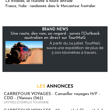
Le Rwanda, un tourisme à haute altitude
France, Italie : randonnée dans le Mercantour frontalier
BRAND NEWS
Une route, des voix, un regard : suivez l’Outback
australien en direct sur TourMaG
À partir du 24 juillet, TourMaG
suivra une expédition de plus de
5 000 kilomètres à travers...
LES
ANNONCES
CARREFOUR VOYAGES - Conseiller voyages H/F -
CDD - (Vannes (56))
OFFRES D'EMPLOI TOURISME