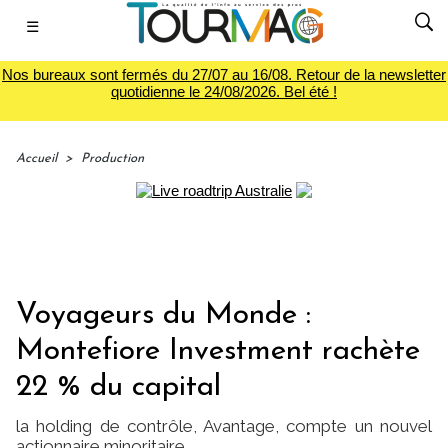
☰
Nos bureaux sont fermés du 27/07 au 16/08. Retour de la newsletter
quotidienne le 24/08/2026. Bel été !
Accueil
>
Production
Voyageurs du Monde :
Montefiore Investment rachète
22 % du capital
la holding de contrôle, Avantage, compte un nouvel
actionnaire minoritaire