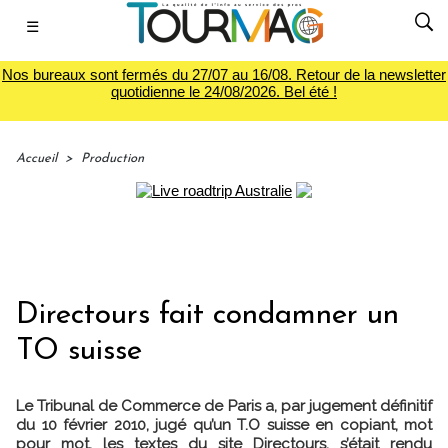
☰
Nos bureaux sont fermés du 27/07 au 16/08. Retour de la newsletter
quotidienne le 24/08/2026. Bel été !
Accueil
>
Production
Directours fait condamner un
TO suisse
Le Tribunal de Commerce de Paris a, par jugement définitif
du 10 février 2010, jugé qu’un T.O suisse en copiant, mot
pour mot, les textes du site Directours, s’était rendu