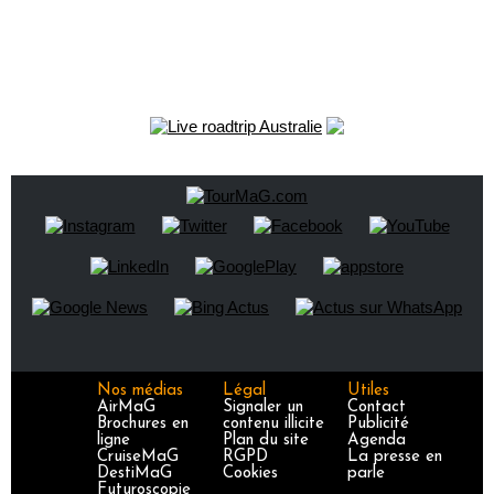
Nos médias
Légal
Utiles
AirMaG
Signaler un
Contact
Brochures en
contenu illicite
Publicité
ligne
Plan du site
Agenda
CruiseMaG
RGPD
La presse en
DestiMaG
Cookies
parle
Futuroscopie