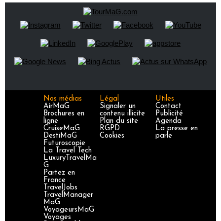
Nos médias
Légal
Utiles
AirMaG
Signaler un
Contact
Brochures en
contenu illicite
Publicité
ligne
Plan du site
Agenda
CruiseMaG
RGPD
La presse en
DestiMaG
Cookies
parle
Futuroscopie
La Travel Tech
LuxuryTravelMa
G
Partez en
France
TravelJobs
TravelManager
MaG
VoyageursMaG
Voyages