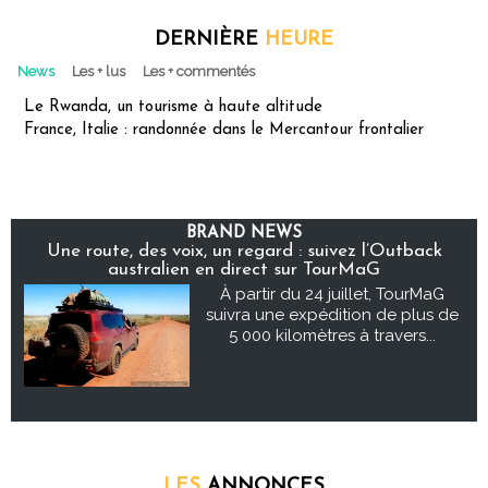
DERNIÈRE
HEURE
News
Les + lus
Les + commentés
Le Rwanda, un tourisme à haute altitude
France, Italie : randonnée dans le Mercantour frontalier
BRAND NEWS
Une route, des voix, un regard : suivez l’Outback
australien en direct sur TourMaG
À partir du 24 juillet, TourMaG
suivra une expédition de plus de
5 000 kilomètres à travers...
LES
ANNONCES