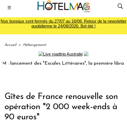
☰
Nos bureaux sont fermés du 27/07 au 16/08. Retour de la newsletter
quotidienne le 24/08/2026. Bel été !
Accueil
>
Hébergement
: lancement des "Escales Littéraires", la première librairie
Gîtes de France renouvelle son
opération "2 000 week-ends à
90 euros"