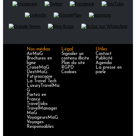
Nos médias
Légal
Utiles
AirMaG
Signaler un
Contact
Brochures en
contenu illicite
Publicité
ligne
Plan du site
Agenda
CruiseMaG
RGPD
La presse en
DestiMaG
Cookies
parle
Futuroscopie
La Travel Tech
LuxuryTravelMa
G
Partez en
France
TravelJobs
TravelManager
MaG
VoyageursMaG
Voyages
Responsables