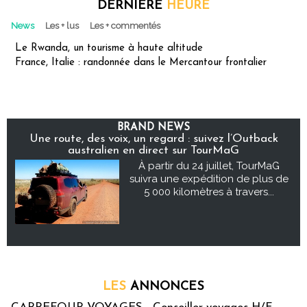
DERNIÈRE
HEURE
News
Les + lus
Les + commentés
Le Rwanda, un tourisme à haute altitude
France, Italie : randonnée dans le Mercantour frontalier
BRAND NEWS
Une route, des voix, un regard : suivez l’Outback
australien en direct sur TourMaG
À partir du 24 juillet, TourMaG
suivra une expédition de plus de
5 000 kilomètres à travers...
LES
ANNONCES