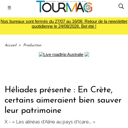
☰
Nos bureaux sont fermés du 27/07 au 16/08. Retour de la newsletter
quotidienne le 24/08/2026. Bel été !
Accueil
>
Production
Héliades présente : En Crète,
certains aimeraient bien sauver
leur patrimoine
X - « Les alinéas d'Aline au pays d'Icare... »