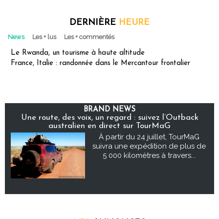
DERNIÈRE
HEURE
News
Les + lus
Les + commentés
Le Rwanda, un tourisme à haute altitude
France, Italie : randonnée dans le Mercantour frontalier
BRAND NEWS
Une route, des voix, un regard : suivez l’Outback
australien en direct sur TourMaG
À partir du 24 juillet, TourMaG
suivra une expédition de plus de
5 000 kilomètres à travers...