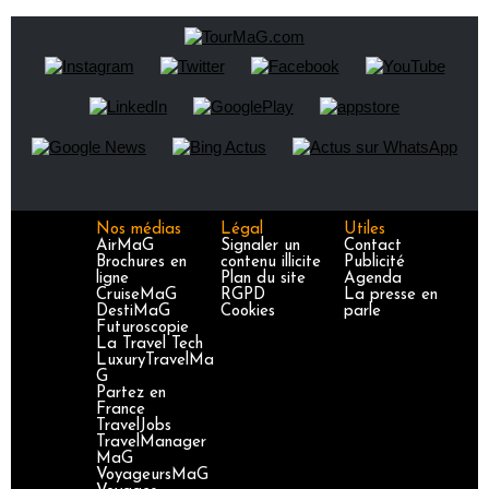
Nos médias
Légal
Utiles
AirMaG
Signaler un
Contact
Brochures en
contenu illicite
Publicité
ligne
Plan du site
Agenda
CruiseMaG
RGPD
La presse en
DestiMaG
Cookies
parle
Futuroscopie
La Travel Tech
LuxuryTravelMa
G
Partez en
France
TravelJobs
TravelManager
MaG
VoyageursMaG