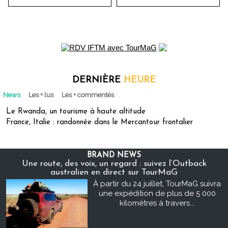
DERNIÈRE
HEURE
News
Les + lus
Les + commentés
Le Rwanda, un tourisme à haute altitude
France, Italie : randonnée dans le Mercantour frontalier
BRAND NEWS
Une route, des voix, un regard : suivez l’Outback
australien en direct sur TourMaG
À partir du 24 juillet, TourMaG suivra
une expédition de plus de 5 000
kilomètres à travers...