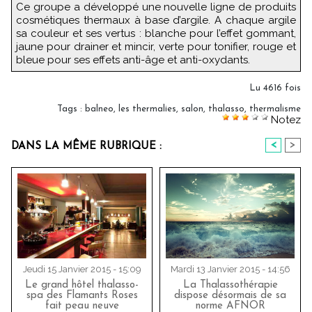
Ce groupe a développé une nouvelle ligne de produits
cosmétiques thermaux à base d’argile. A chaque argile
sa couleur et ses vertus : blanche pour l’effet gommant,
jaune pour drainer et mincir, verte pour tonifier, rouge et
bleue pour ses effets anti-âge et anti-oxydants.
Lu 4616 fois
Tags
:
balneo
,
les thermalies
,
salon
,
thalasso
,
thermalisme
Notez
<
>
DANS LA MÊME RUBRIQUE :
Jeudi 15 Janvier 2015 - 15:09
Mardi 13 Janvier 2015 - 14:56
Le grand hôtel thalasso-
La Thalassothérapie
spa des Flamants Roses
dispose désormais de sa
fait peau neuve
norme AFNOR