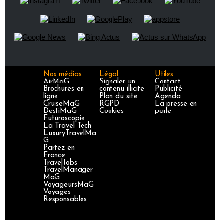
Nos médias
Légal
Utiles
AirMaG
Signaler un
Contact
Brochures en
contenu illicite
Publicité
ligne
Plan du site
Agenda
CruiseMaG
RGPD
La presse en
DestiMaG
Cookies
parle
Futuroscopie
La Travel Tech
LuxuryTravelMa
G
Partez en
France
TravelJobs
TravelManager
MaG
VoyageursMaG
Voyages
Responsables