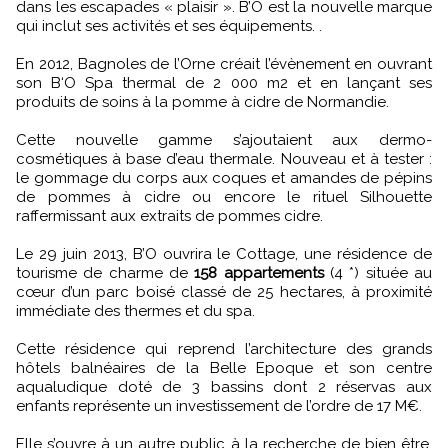
dans les escapades « plaisir ». B’O est la nouvelle marque
qui inclut ses activités et ses équipements. .
En 2012, Bagnoles de l’Orne créait l’évènement en ouvrant
son B‘O Spa thermal de 2 000 m2 et en lançant ses
produits de soins à la pomme à cidre de Normandie.
Cette nouvelle gamme s’ajoutaient aux dermo-
cosmétiques à base d’eau thermale. Nouveau et à tester :
le gommage du corps aux coques et amandes de pépins
de pommes à cidre ou encore le rituel Silhouette
raffermissant aux extraits de pommes cidre.
Le 29 juin 2013, B’O ouvrira le Cottage, une résidence de
tourisme de charme de
158 appartements
(4 *) située au
cœur d’un parc boisé classé de 25 hectares, à proximité
immédiate des thermes et du spa.
Cette résidence qui reprend l’architecture des grands
hôtels balnéaires de la Belle Epoque et son centre
aqualudique doté de 3 bassins dont 2 réservas aux
enfants représente un investissement de l’ordre de 17 M€.
Elle s’ouvre à un autre public à la recherche de bien être,