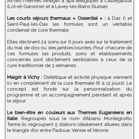
Ax-les-Thermes (Ariège) à Spa (Belgique) à Casterjaloux
(Lot-et-Garonne) et à Lavey-les-Bains (Suisse).
Les courts séjours thermaux « Ossentiel » :
à Dax () et
Saint-Paul-lès-Dax les formules sont un véritable
condensé de cure thermale.
Elles déclinent 24 soins sur 6 jours axés sur le traitement
du mal de dos ou des jambes lourdes. Pour chacune de
ces formules les produits, soins et établissements
concernés sont strictement semblables à ceux de la
cure traditionnel de 3 semaines.
Maigrir à Vichy :
Diététique et activité physique viennent
ici en complément de la cure thermale (6 à 12 jours). Le
concept est fondé sur la personnalisation du
programme et un accompagnement pendant et après
le séjour.
Le bien-être en couleurs aux Thermes Euganéens en
Italie
. Regroupés sous le nom d’Abano Montegrotto
Terme ils regroupent 5 stations idéalement situées dans
le triangle d’or entre Padoue, Venise et Vérone.