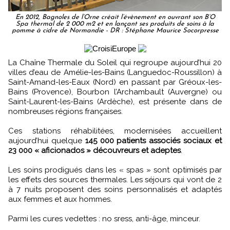
En 2012, Bagnoles de l’Orne créait l’évènement en ouvrant son B‘O
Spa thermal de 2 000 m2 et en lançant ses produits de soins à la
pomme à cidre de Normandie - DR : Stéphane Maurice Socorpresse
La Chaîne Thermale du Soleil qui regroupe aujourd’hui 20
villes d’eau de Amélie-les-Bains (Languedoc-Roussillon) à
Saint-Amand-les-Eaux (Nord) en passant par Gréoux-les-
Bains (Provence), Bourbon l’Archambault (Auvergne) ou
Saint-Laurent-les-Bains (Ardèche), est présente dans de
nombreuses régions françaises.
Ces stations réhabilitées, modernisées accueillent
aujourd’hui quelque
145 000 patients associés sociaux et
23 000 « aficionados » découvreurs et adeptes
.
Les soins prodigués dans les « spas » sont optimisés par
les effets des sources thermales. Les séjours qui vont de 2
à 7 nuits proposent des soins personnalisés et adaptés
aux femmes et aux hommes.
Parmi les cures vedettes : no sress, anti-âge, minceur.