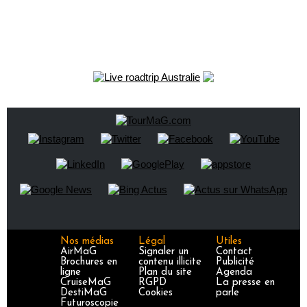
Nos médias
Légal
Utiles
AirMaG
Signaler un
Contact
Brochures en
contenu illicite
Publicité
ligne
Plan du site
Agenda
CruiseMaG
RGPD
La presse en
DestiMaG
Cookies
parle
Futuroscopie