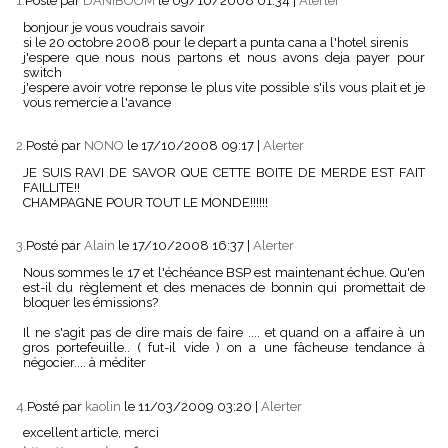
1.
Posté par
DANIBOOM
le 09/10/2008 01:34
|
Alerter
bonjour je vous voudrais savoir
si le 20 octobre 2008 pour le depart a punta cana a l'hotel sirenis
j'espere que nous nous partons et nous avons deja payer pour
switch
j'espere avoir votre reponse le plus vite possible s'ils vous plait et je
vous remercie a l'avance
2.
Posté par
NONO
le 17/10/2008 09:17
|
Alerter
JE SUIS RAVI DE SAVOR QUE CETTE BOITE DE MERDE EST FAIT
FAILLITE!!
CHAMPAGNE POUR TOUT LE MONDE!!!!!!
3.
Posté par
Alain
le 17/10/2008 16:37
|
Alerter
Nous sommes le 17 et l'échéance BSP est maintenant échue. Qu'en
est-il du règlement et des menaces de bonnin qui promettait de
bloquer les émissions?
Il ne s'agit pas de dire mais de faire .... et quand on a affaire à un
gros portefeuille.. ( fut-il vide ) on a une fâcheuse tendance à
négocier.... à méditer
4.
Posté par
kaolin
le 11/03/2009 03:20
|
Alerter
excellent article, merci