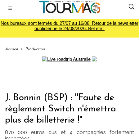
☰
Nos bureaux sont fermés du 27/07 au 16/08. Retour de la newsletter
quotidienne le 24/08/2026. Bel été !
Accueil
>
Production
J. Bonnin (BSP) : ''Faute de
règlement Switch n'émettra
plus de billetterie !''
870 000 euros dus et 4 compagnies fortement
impactées