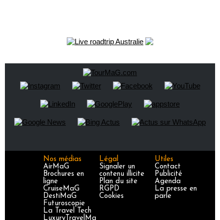
Nos médias
Légal
Utiles
AirMaG
Signaler un
Contact
Brochures en
contenu illicite
Publicité
ligne
Plan du site
Agenda
CruiseMaG
RGPD
La presse en
DestiMaG
Cookies
parle
Futuroscopie
La Travel Tech
LuxuryTravelMa