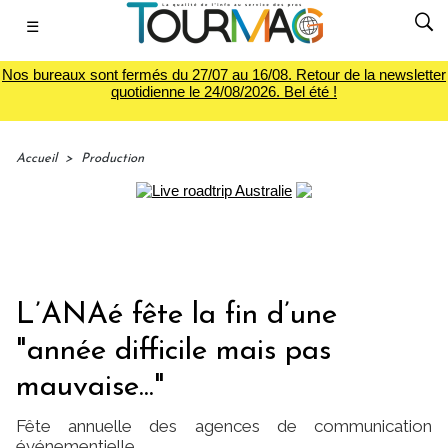
☰
Nos bureaux sont fermés du 27/07 au 16/08. Retour de la newsletter
quotidienne le 24/08/2026. Bel été !
Accueil
>
Production
L’ANAé fête la fin d’une
"année difficile mais pas
mauvaise..."
Fête annuelle des agences de communication
événementielle