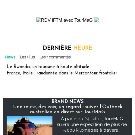
DERNIÈRE
HEURE
News
Les + lus
Les + commentés
Le Rwanda, un tourisme à haute altitude
France, Italie : randonnée dans le Mercantour frontalier
BRAND NEWS
Une route, des voix, un regard : suivez l’Outback
australien en direct sur TourMaG
À partir du 24 juillet, TourMaG
suivra une expédition de plus de
5 000 kilomètres à travers...