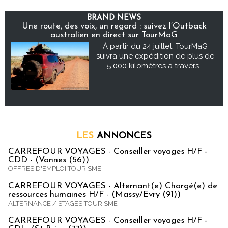
BRAND NEWS
Une route, des voix, un regard : suivez l’Outback
australien en direct sur TourMaG
À partir du 24 juillet, TourMaG
suivra une expédition de plus de
5 000 kilomètres à travers...
LES
ANNONCES
CARREFOUR VOYAGES - Conseiller voyages H/F -
CDD - (Vannes (56))
OFFRES D'EMPLOI TOURISME
CARREFOUR VOYAGES - Alternant(e) Chargé(e) de
ressources humaines H/F - (Massy/Evry (91))
ALTERNANCE / STAGES TOURISME
CARREFOUR VOYAGES - Conseiller voyages H/F -