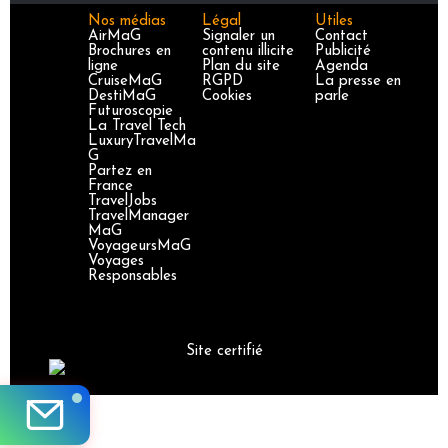
Nos médias
Légal
Utiles
AirMaG
Signaler un
Contact
Brochures en
contenu illicite
Publicité
ligne
Plan du site
Agenda
CruiseMaG
RGPD
La presse en
DestiMaG
Cookies
parle
Futuroscopie
La Travel Tech
LuxuryTravelMa
G
Partez en
France
TravelJobs
TravelManager
MaG
VoyageursMaG
Voyages
Responsables
Site certifié