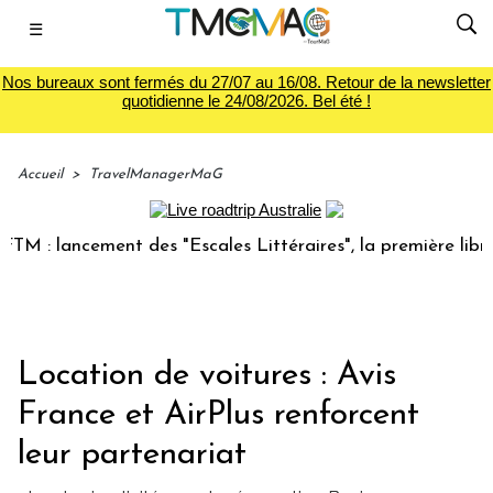
☰
Nos bureaux sont fermés du 27/07 au 16/08. Retour de la newsletter
quotidienne le 24/08/2026. Bel été !
Accueil
>
TravelManagerMaG
 : lancement des "Escales Littéraires", la première librairi
Location de voitures : Avis
France et AirPlus renforcent
leur partenariat