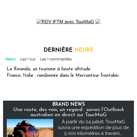
DERNIÈRE
HEURE
News
Les + lus
Les + commentés
Le Rwanda, un tourisme à haute altitude
France, Italie : randonnée dans le Mercantour frontalier
BRAND NEWS
Une route, des voix, un regard : suivez l’Outback
australien en direct sur TourMaG
À partir du 24 juillet, TourMaG
suivra une expédition de plus de
5 000 kilomètres à travers...