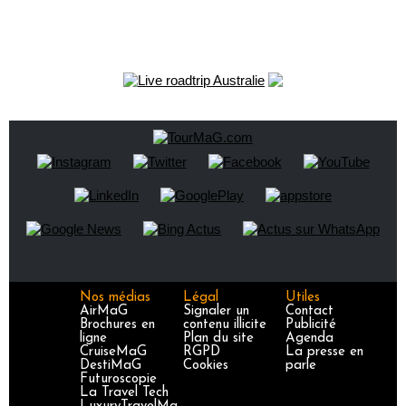
Nos médias
Légal
Utiles
AirMaG
Signaler un
Contact
Brochures en
contenu illicite
Publicité
ligne
Plan du site
Agenda
CruiseMaG
RGPD
La presse en
DestiMaG
Cookies
parle
Futuroscopie
La Travel Tech