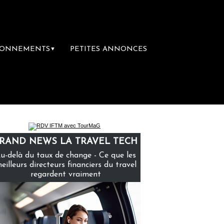
BONNEMENTS
PETITES ANNONCES
▼
ière librairie du voyage
Le groupe Sainte-
RAND NEWS LA TRAVEL TECH
u-delà du taux de change - Ce que les
eilleurs directeurs financiers du travel
regardent vraiment