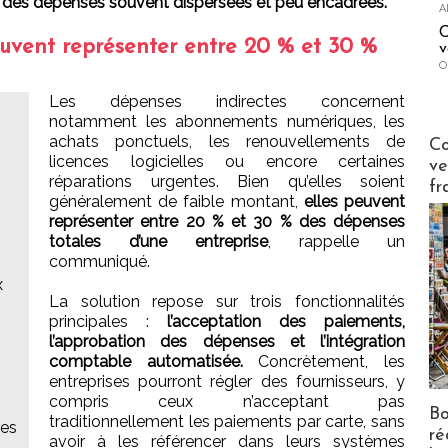
sur des dépenses souvent dispersées et peu encadrées.
A
C
euvent représenter entre 20 % et 30 %
v
O
Les dépenses indirectes concernent
notamment les abonnements numériques, les
Publi-n
achats ponctuels, les renouvellements de
Co
licences logicielles ou encore certaines
ve
réparations urgentes. Bien qu’elles soient
fr
généralement de faible montant,
elles peuvent
représenter entre 20 % et 30 % des dépenses
totales d’une entreprise
, rappelle un
communiqué.
x
La solution repose sur trois fonctionnalités
principales :
l’acceptation des paiements,
l’approbation des dépenses et l’intégration
comptable automatisée.
Concrètement, les
entreprises pourront régler des fournisseurs, y
compris ceux n’acceptant pas
Bo
traditionnellement les paiements par carte, sans
res
ré
avoir à les référencer dans leurs systèmes