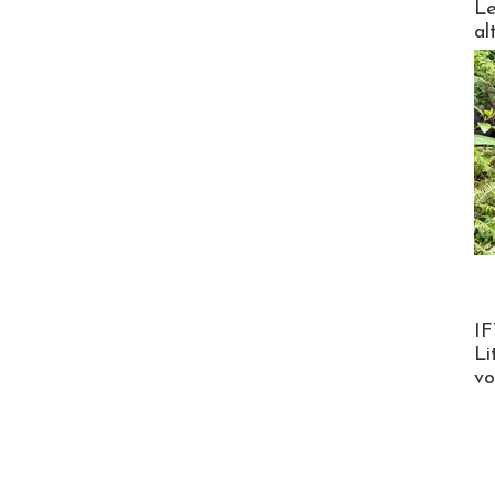
Le
al
Product
IF
Li
v