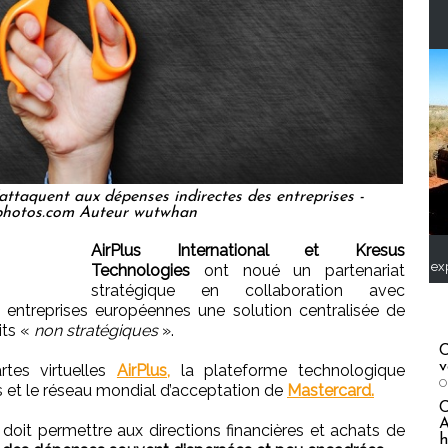
attaquent aux dépenses indirectes des entreprises -
photos.com Auteur wutwhan
AirPlus International et Kresus
ex
Technologies
ont noué un partenariat
stratégique en collaboration avec
x entreprises européennes une solution centralisée de
its «
non stratégiques
».
C
v
rtes virtuelles
AirPlus,
la plateforme technologique
O
 et le réseau mondial d’acceptation de
Mastercard.
A
n doit permettre aux directions financières et achats de
h