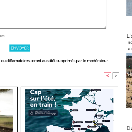
Partez
L’
res
in
le
x ou diffamatoires seront aussitôt supprimés par le modérateur.
<
>
Actus V
De