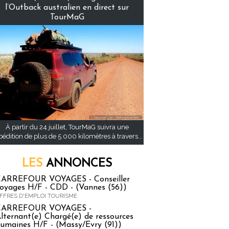
l’Outback australien en direct sur
TourMaG
À partir du 24 juillet, TourMaG suivra une
pédition de plus de 5 000 kilomètres à travers...
LES
ANNONCES
ARREFOUR VOYAGES - Conseiller
oyages H/F - CDD - (Vannes (56))
FFRES D'EMPLOI TOURISME
CARREFOUR VOYAGES -
lternant(e) Chargé(e) de ressources
umaines H/F - (Massy/Evry (91))