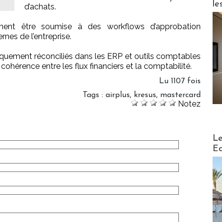
le
d’achats.
ment être soumise à des workflows d’approbation
rnes de l’entreprise.
iquement réconciliés dans les ERP et outils comptables
 cohérence entre les flux financiers et la comptabilité.
Lu 1107 fois
Tags
:
airplus
,
kresus
,
mastercard
Notez
Distribu
Le
Ed