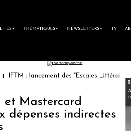
LITÉS
THÉMATIQUES
NEWSLETTERS
TV
A
▼
▼
▼
 lancement des "Escales Littéraires", la prem
B
A
m
s et Mastercard
x dépenses indirectes
s