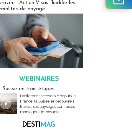
arrivée : Action-Visas fluidifie les
rmalités de voyage
WEBINAIRES
res
 Suisse en trois étapes
Facilement accessible depuis la
France, la Suisse se découvre à
travers ses paysages contrastés,
montagnes imposantes,...
DESTI
MAG
MAG