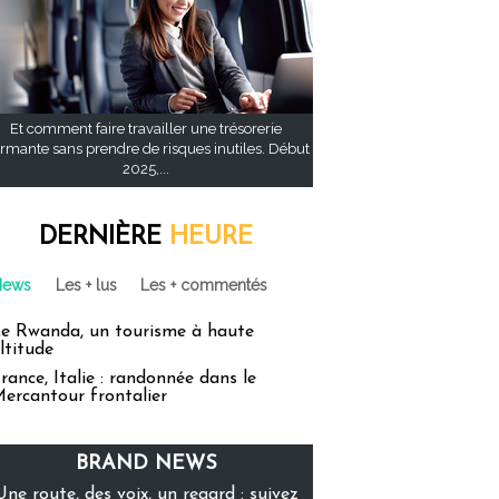
Et comment faire travailler une trésorerie
rmante sans prendre de risques inutiles. Début
2025,...
DERNIÈRE
HEURE
News
Les + lus
Les + commentés
e Rwanda, un tourisme à haute
ltitude
rance, Italie : randonnée dans le
ercantour frontalier
BRAND NEWS
Une route, des voix, un regard : suivez