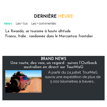
DERNIÈRE
HEURE
News
Les + lus
Les + commentés
Le Rwanda, un tourisme à haute altitude
France, Italie : randonnée dans le Mercantour frontalier
BRAND NEWS
Une route, des voix, un regard : suivez l’Outback
australien en direct sur TourMaG
À partir du 24 juillet, TourMaG
suivra une expédition de plus de
5 000 kilomètres à travers...