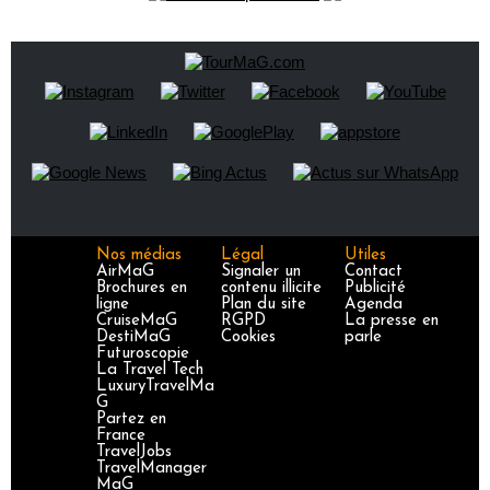
Nos médias
Légal
Utiles
AirMaG
Signaler un
Contact
Brochures en
contenu illicite
Publicité
ligne
Plan du site
Agenda
CruiseMaG
RGPD
La presse en
DestiMaG
Cookies
parle
Futuroscopie
La Travel Tech
LuxuryTravelMa
G
Partez en
France
TravelJobs
TravelManager
MaG