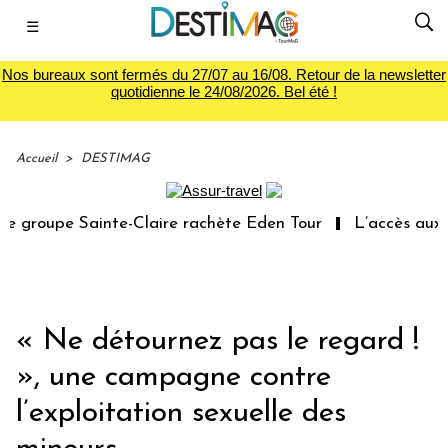
☰
Nos bureaux sont fermés du 27/07 au 16/08. Retour de la newsletter
quotidienne le 24/08/2026. Bel été !
Accueil
>
DESTIMAG
groupe Sainte-Claire rachète Eden Tour
L’accès aux vac
« Ne détournez pas le regard !
», une campagne contre
l’exploitation sexuelle des