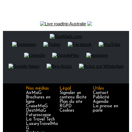
Nos médias
Légal
Utiles
AirMaG
Signaler un
Contact
Brochures en
contenu illicite
Publicité
ligne
Plan du site
Agenda
CruiseMaG
RGPD
La presse en
DestiMaG
Cookies
parle
Futuroscopie
La Travel Tech
LuxuryTravelMa
G