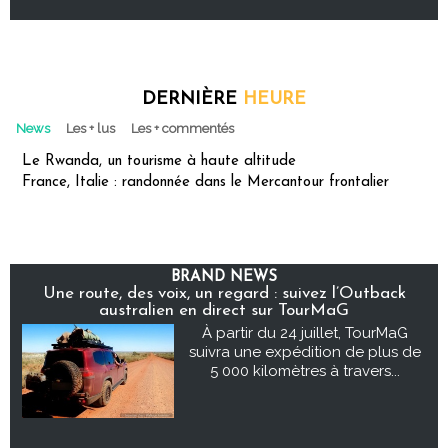
DERNIÈRE
HEURE
News
Les + lus
Les + commentés
Le Rwanda, un tourisme à haute altitude
France, Italie : randonnée dans le Mercantour frontalier
BRAND NEWS
Une route, des voix, un regard : suivez l’Outback
australien en direct sur TourMaG
À partir du 24 juillet, TourMaG
suivra une expédition de plus de
5 000 kilomètres à travers...