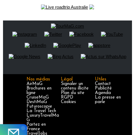
Nos médias
Légal
Utiles
AirMaG
Signaler un
Contact
Brochures en
contenu illicite
Publicité
ligne
Plan du site
Agenda
CruiseMaG
RGPD
La presse en
DestiMaG
Cookies
parle
Futuroscopie
La Travel Tech
LuxuryTravelMa
G
Partez en
France
TravelJobs