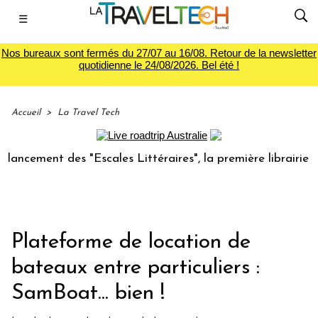
☰
Nos bureaux sont fermés du 27/07 au 16/08. Retour de la newsletter
quotidienne le 24/08/2026. Bel été !
Accueil
>
La Travel Tech
t des "Escales Littéraires", la première librairie du voyage
Plateforme de location de
bateaux entre particuliers :
SamBoat... bien !