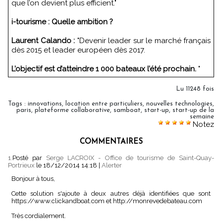
que l’on devient plus efficient."
i-tourisme : Quelle ambition ?
Laurent Calando :
"Devenir leader sur le marché français
dès 2015 et leader européen dès 2017.
L’objectif est d’atteindre 1 000 bateaux l’été prochain.
"
Lu 11248 fois
Tags
:
innovations
,
location entre particuliers
,
nouvelles technologies
,
paris
,
plateforme collaborative
,
samboat
,
start-up
,
start-up de la
semaine
Notez
COMMENTAIRES
1.
Posté par
Serge LACROIX - Office de tourisme de Saint-Quay-
Portrieux
le 18/12/2014 14:18
|
Alerter
Bonjour à tous,
Cette solution s'ajoute à deux autres déjà identifiées que sont
https://www.clickandboat.com et http://monrevedebateau.com
Très cordialement.