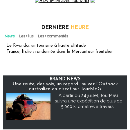
DERNIÈRE
HEURE
News
Les + lus
Les + commentés
Le Rwanda, un tourisme à haute altitude
France, Italie : randonnée dans le Mercantour frontalier
BRAND NEWS
Une route, des voix, un regard : suivez l’Outback
australien en direct sur TourMaG
À partir du 24 juillet, TourMaG
suivra une expédition de plus de
5 000 kilomètres à travers...