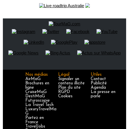
Nos médias
Légal
Utiles
AirMaG
Signaler un
Contact
Brochures en
contenu illicite
Publicité
ligne
Plan du site
Agenda
CruiseMaG
RGPD
La presse en
DestiMaG
Cookies
parle
Futuroscopie
La Travel Tech
LuxuryTravelMa
G
Partez en
France
TravelJobs