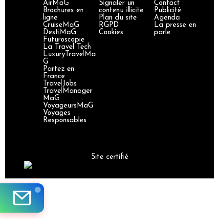
AirMaG
Signaler un
Contact
Brochures en
contenu illicite
Publicité
ligne
Plan du site
Agenda
CruiseMaG
RGPD
La presse en
DestiMaG
Cookies
parle
Futuroscopie
La Travel Tech
LuxuryTravelMa
G
Partez en
France
TravelJobs
TravelManager
MaG
VoyageursMaG
Voyages
Responsables
Site certifié