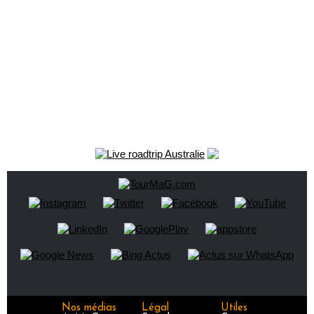
Nos médias
Légal
Utiles