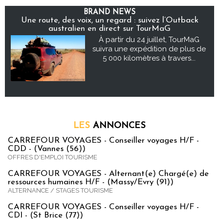
BRAND NEWS
Une route, des voix, un regard : suivez l’Outback
australien en direct sur TourMaG
À partir du 24 juillet, TourMaG
suivra une expédition de plus de
5 000 kilomètres à travers...
LES
ANNONCES
CARREFOUR VOYAGES - Conseiller voyages H/F -
CDD - (Vannes (56))
OFFRES D'EMPLOI TOURISME
CARREFOUR VOYAGES - Alternant(e) Chargé(e) de
ressources humaines H/F - (Massy/Evry (91))
ALTERNANCE / STAGES TOURISME
CARREFOUR VOYAGES - Conseiller voyages H/F -
CDI - (St Brice (77))