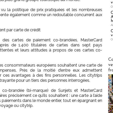
v
O
u la politique de prix pratiquées et les nombreuses
ésente également comme un redoutable concurrent aux
A
h
A
nt par carte de crédit
C
v
 des cartes de paiement co-brandées, MasterCard
O
près de 1.400 titulaires de cartes dans sept pays
attentes et leurs attitudes à propos de ces cartes co-
Publi-n
Co
ve
 des consommateurs européens souhaitent une carte de
fr
mpenses. Près de la moitié d’entre eux admettent
ser ces avantages à des fins personnelles. Les citytrips
trayante pour un tiers des personnes interrogées.
t co-brandée (bi-marque) de Sunjets et MasterCard
ires précisément ce qu’ils souhaitent : une carte à l’aide
urs paiements dans le monde entier, tout en épargnant en
voyage ou citytrip.