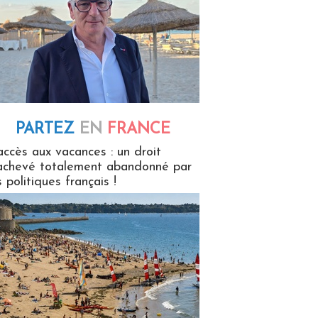
PARTEZ
EN
FRANCE
 en France
accès aux vacances : un droit
achevé totalement abandonné par
s politiques français !