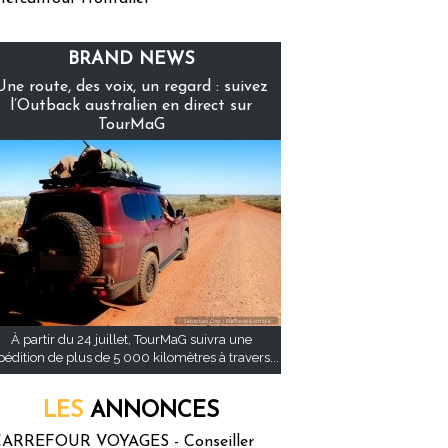
BRAND NEWS
Une route, des voix, un regard : suivez
l’Outback australien en direct sur
TourMaG
À partir du 24 juillet, TourMaG suivra une
pédition de plus de 5 000 kilomètres à travers...
LES
ANNONCES
ARREFOUR VOYAGES - Conseiller