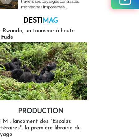
travers ses paysages contrastés,
montagnes imposantes,...
DESTI
MAG
MAG
 Rwanda, un tourisme à haute
titude
PRODUCTION
ion
TM : lancement des "Escales
ttéraires", la première librairie du
oyage