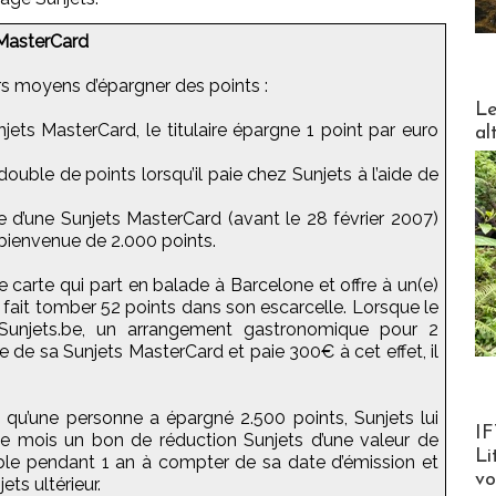
MasterCard
rs moyens d’épargner des points :
DESTI
Le
jets MasterCard, le titulaire épargne 1 point par euro
al
 double de points lorsqu’il paie chez Sunjets à l’aide de
 d’une Sunjets MasterCard (avant le 28 février 2007)
bienvenue de 2.000 points.
de carte qui part en balade à Barcelone et offre à un(e)
 fait tomber 52 points dans son escarcelle. Lorsque le
ia Sunjets.be, un arrangement gastronomique pour 2
 de sa Sunjets MasterCard et paie 300€ à cet effet, il
qu’une personne a épargné 2.500 points, Sunjets lui
Product
IF
e mois un bon de réduction Sunjets d’une valeur de
Li
ble pendant 1 an à compter de sa date d’émission et
v
ets ultérieur.