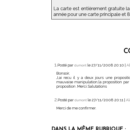
La carte est entièrement gratuite l
année pour une carte principale et
C
1.
Posté par
le 27/11/2008 20:10
|
Al
dumont
Bonsoir,
J,ai recu il y a deux jours une proposi
mauvaise manipulation,la proposition par 
proposition .Merci.Salutations
2.
Posté par
le 27/11/2008 20:11
|
Al
dumont
Merci de me confirmer.
DANS LA MÊME RUBRIQUE :