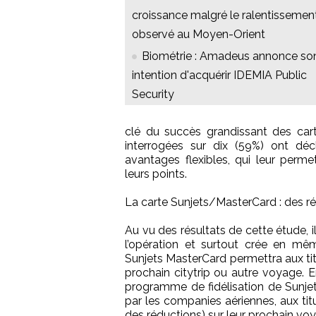
croissance malgré le ralentissemen
observé au Moyen-Orient
Biométrie : Amadeus annonce so
intention d'acquérir IDEMIA Public
Security
clé du succès grandissant des car
interrogées sur dix (59%) ont dé
avantages flexibles, qui leur perm
leurs points.
La carte Sunjets/MasterCard : des r
Au vu des résultats de cette étude, i
l’opération et surtout crée en m
Sunjets MasterCard permettra aux tit
prochain citytrip ou autre voyage. En
programme de fidélisation de Sunje
par les companies aériennes, aux tit
des réductions) sur leur prochain vo