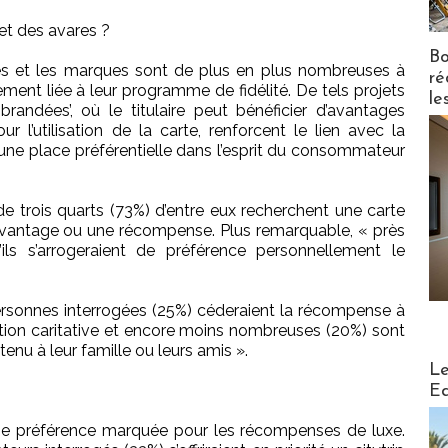
 et des avares ?
Bo
es et les marques sont de plus en plus nombreuses à
ré
iement liée à leur programme de fidélité. De tels projets
le
randées’, où le titulaire peut bénéficier d’avantages
 l’utilisation de la carte, renforcent le lien avec la
une place préférentielle dans l’esprit du consommateur
de trois quarts (73%) d’entre eux recherchent une carte
e avantage ou une récompense. Plus remarquable, « près
ls s’arrogeraient de préférence personnellement le
ersonnes interrogées (25%) céderaient la récompense à
ion caritative et encore moins nombreuses (20%) sont
tenu à leur famille ou leurs amis ».
Distribu
Le
Ed
une préférence marquée pour les récompenses de luxe.