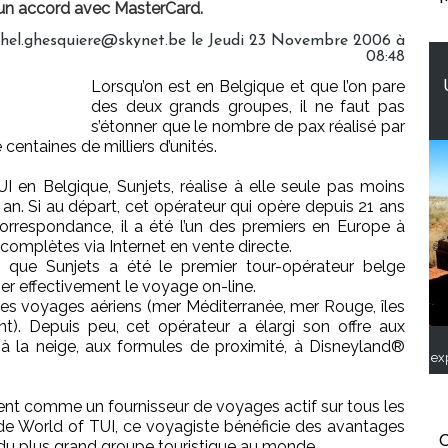
 un accord avec MasterCard.
chel.ghesquiere@skynet.be le Jeudi 23 Novembre 2006 à
08:48
Lorsqu’on est en Belgique et que l’on pare
des deux grands groupes, il ne faut pas
s’étonner que le nombre de pax réalisé par
centaines de milliers d’unités.
I en Belgique, Sunjets, réalise à elle seule pas moins
 an. Si au départ, cet opérateur qui opère depuis 21 ans
 correspondance, il a été l’un des premiers en Europe à
 complètes via Internet en vente directe.
0 que Sunjets a été le premier tour-opérateur belge
er effectivement le voyage on-line.
ue les voyages aériens (mer Méditerranée, mer Rouge, îles
nt). Depuis peu, cet opérateur a élargi son offre aux
à la neige, aux formules de proximité, à Disneyland®
ex
ent comme un fournisseur de voyages actif sur tous les
 de World of TUI, ce voyagiste bénéficie des avantages
C
é du plus grand groupe touristique au monde.