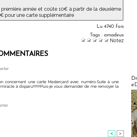
a première année et coûte 10€ à partir de la deuxième
 8€ pour une carte supplémentaire
Lu 4740 fois
Tags
:
amadeus
Notez
OMMENTAIRES
erter
AirMa
Dr
tion concernant une carte Mastercard avec numéro.Suite à une
e
miracle à disparu!!!!!!!!Puis-je vous demander de me renvoyer la
erter
<
>