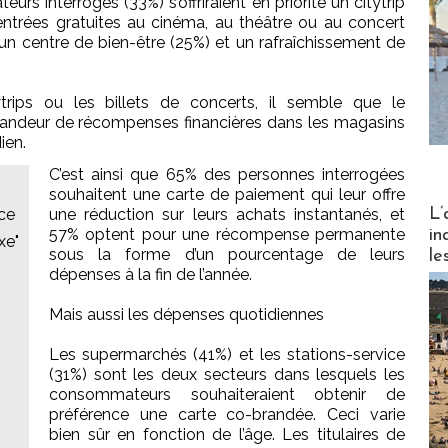
urs interrogés (33%) s’offriraient en priorité un citytrip
entrées gratuites au cinéma, au théâtre ou au concert
un centre de bien-être (25%) et un rafraîchissement de
trips ou les billets de concerts, il semble que le
ndeur de récompenses financières dans les magasins
ien.
C’est ainsi que 65% des personnes interrogées
souhaitent une carte de paiement qui leur offre
Partez
L’
nce
une réduction sur leurs achats instantanés, et
57% optent pour une récompense permanente
in
xe"
sous la forme d’un pourcentage de leurs
le
dépenses à la fin de l’année.
Mais aussi les dépenses quotidiennes
Les supermarchés (41%) et les stations-service
(31%) sont les deux secteurs dans lesquels les
consommateurs souhaiteraient obtenir de
préférence une carte co-brandée. Ceci varie
bien sûr en fonction de l’âge. Les titulaires de