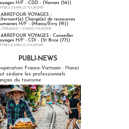
oyages H/F - CDD - (Vannes (56))
FFRES D'EMPLOI TOURISME
CARREFOUR VOYAGES -
lternant(e) Chargé(e) de ressources
umaines H/F - (Massy/Evry (91))
LTERNANCE / STAGES TOURISME
ARREFOUR VOYAGES - Conseiller
oyages H/F - CDI - (St Brice (77))
FFRES D'EMPLOI TOURISME
PUBLI-NEWS
ews
opération France-Vietnam : Hanoï
ut séduire les professionnels
ançais du tourisme