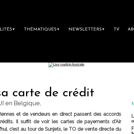
LITÉS
THÉMATIQUES
NEWSLETTERS
TV
A
▼
▼
▼
sa carte de crédit
UI en Belgique,
iennes et de vendeurs en direct passent des accords
L
a
dits. Il suffit de voir les cartes de payements d'Air
d’hui, c’est au tour de Sunjets, le TO de vente directe du
F
M