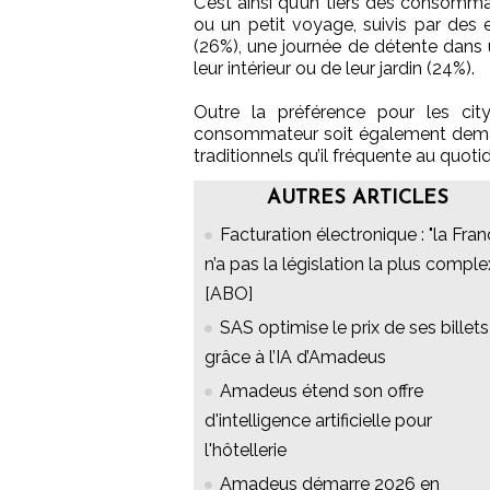
C’est ainsi qu’un tiers des consommate
ou un petit voyage, suivis par des 
(26%), une journée de détente dans 
leur intérieur ou de leur jardin (24%).
Outre la préférence pour les city
consommateur soit également dema
traditionnels qu’il fréquente au quotid
AUTRES ARTICLES
Facturation électronique : "la Fra
n’a pas la législation la plus comple
[ABO]
SAS optimise le prix de ses billets
grâce à l’IA d’Amadeus
Amadeus étend son offre
d'intelligence artificielle pour
l'hôtellerie
Amadeus démarre 2026 en