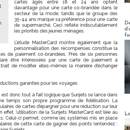
cartes âgés entre 18 et 24 ans optent
t
davantage pour une carte co-brandée dans le
secteur de la mode, tandis que le groupe des
35-44 ans marque sa préférence pour une carte
Actus V
De
n
de supermarché. Ceci reflète indiscutablement
d’
les priorités des jeunes ménages.
fo
L’étude MasterCard montre également que la
personnalisation des récompenses constitue la
tes de paiement co-brandées. Près de six personnes
claré être intéressées par une carte de paiement à
ettrait de modifier elles-mêmes la manière d’échanger
éductions garanties pour les voyages
l est donc tout à fait logique que Sunjets se lance dans
ême temps son propre programme de fidélisation. La
ulaires de cartes d’épargner pour une réduction sur leur
Webinai
 effet, ’utilisation de la Sunjets MasterCard est liée au
La
ts. Celui-ci permet, comme les systèmes mis en place
ulaires de cette carte de gagner des points (entendez :
yage Sunjets.