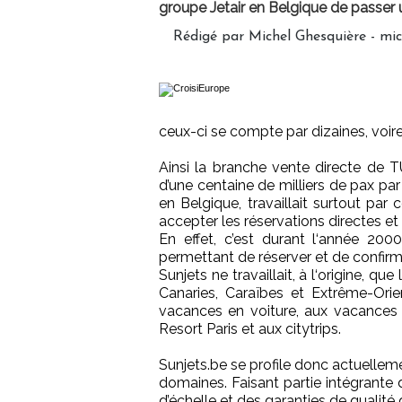
groupe Jetair en Belgique de passer
Rédigé par Michel Ghesquière - mi
ceux-ci se compte par dizaines, voire 
Ainsi la branche vente directe de TU
d’une centaine de milliers de pax par
en Belgique, travaillait surtout par
accepter les réservations directes et
En effet, c’est durant l‘année 200
permettant de réserver et de confirm
Sunjets ne travaillait, à l‘origine, q
Canaries, Caraïbes et Extrême-Orie
vacances en voiture, aux vacances 
Resort Paris et aux citytrips.
Sunjets.be se profile donc actuellem
domaines. Faisant partie intégrante
d’échelle et des garanties de qualit