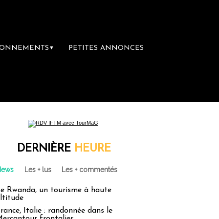
BONNEMENTS
PETITES ANNONCES
▼
DERNIÈRE
HEURE
News
Les + lus
Les + commentés
e Rwanda, un tourisme à haute
ltitude
rance, Italie : randonnée dans le
ercantour frontalier