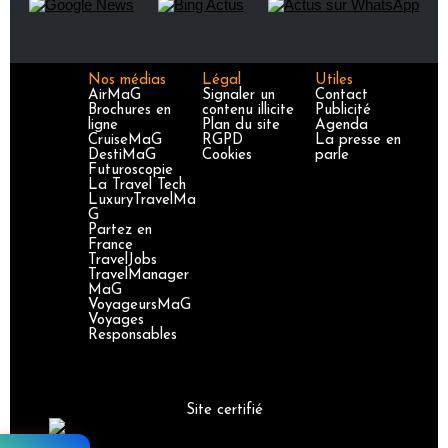
Nos médias
Légal
Utiles
AirMaG
Signaler un
Contact
Brochures en
contenu illicite
Publicité
ligne
Plan du site
Agenda
CruiseMaG
RGPD
La presse en
DestiMaG
Cookies
parle
Futuroscopie
La Travel Tech
LuxuryTravelMa
G
Partez en
France
TravelJobs
TravelManager
MaG
VoyageursMaG
Voyages
Responsables
Site certifié