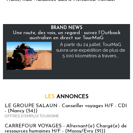
BRAND NEWS
Une route, des voix, un regard : suivez l’Outback
australien en direct sur TourMaG
À partir du 24 juillet, TourMaG
suivra une expédition de plus de
5 000 kilomètres à travers...
LES
ANNONCES
LE GROUPE SALAUN - Conseiller voyages H/F - CDI
- (Nancy (54))
OFFRES D'EMPLOI TOURISME
CARREFOUR VOYAGES - Alternant(e) Chargé(e) de
ressources humaines H/F - (Massy/Evry (91))