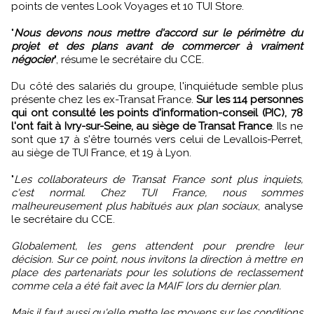
points de ventes Look Voyages et 10 TUI Store.
"
Nous devons nous mettre d'accord sur le périmètre du
projet et des plans avant de commercer à vraiment
négocier
", résume le secrétaire du CCE.
Du côté des salariés du groupe, l'inquiétude semble plus
présente chez les ex-Transat France.
Sur les 114 personnes
qui ont consulté les points d'information-conseil (PIC), 78
l'ont fait à Ivry-sur-Seine, au siège de Transat France
. Ils ne
sont que 17 à s'être tournés vers celui de Levallois-Perret,
au siège de TUI France, et 19 à Lyon.
"
Les collaborateurs de Transat France sont plus inquiets,
c'est normal. Chez TUI France, nous sommes
malheureusement plus habitués aux plan sociaux
, analyse
le secrétaire du CCE.
Globalement, les gens attendent pour prendre leur
décision. Sur ce point, nous invitons la direction à mettre en
place des partenariats pour les solutions de reclassement
comme cela a été fait avec la MAIF lors du dernier plan.
Mais il faut aussi qu'elle mette les moyens sur les conditions