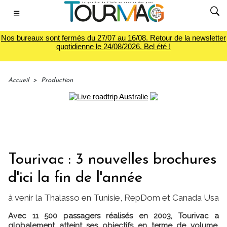
☰
Nos bureaux sont fermés du 27/07 au 16/08. Retour de la newsletter
quotidienne le 24/08/2026. Bel été !
Accueil
>
Production
Tourivac : 3 nouvelles brochures
d'ici la fin de l'année
à venir la Thalasso en Tunisie, RepDom et Canada Usa
Avec 11 500 passagers réalisés en 2003, Tourivac a
globalement atteint ses objectifs en terme de volume,