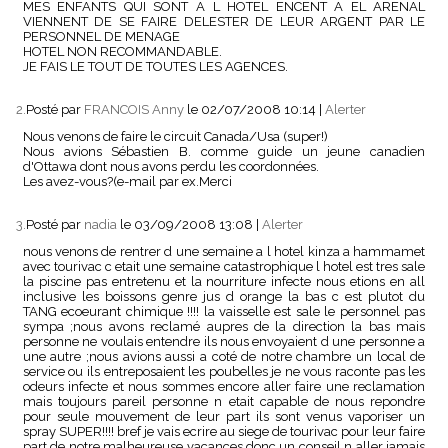
MES ENFANTS QUI SONT A L HOTEL ENCENT A EL ARENAL
VIENNENT DE SE FAIRE DELESTER DE LEUR ARGENT PAR LE
PERSONNEL DE MENAGE
HOTEL NON RECOMMANDABLE.
JE FAIS LE TOUT DE TOUTES LES AGENCES.
2.
Posté par
FRANCOIS Anny
le 02/07/2008 10:14
|
Alerter
Nous venons de faire le circuit Canada/Usa (super!)
Nous avions Sébastien B. comme guide un jeune canadien
d'Ottawa dont nous avons perdu les coordonnées.
Les avez-vous?(e-mail par ex.Merci
3.
Posté par
nadia
le 03/09/2008 13:08
|
Alerter
nous venons de rentrer d une semaine a l hotel kinza a hammamet
avec tourivac c etait une semaine catastrophique l hotel est tres sale
la piscine pas entretenu et la nourriture infecte nous etions en all
inclusive les boissons genre jus d orange la bas c est plutot du
TANG ecoeurant chimique !!!! la vaisselle est sale le personnel pas
sympa ;nous avons reclamé aupres de la direction la bas mais
personne ne voulais entendre ils nous envoyaient d une personne a
une autre ;nous avions aussi a coté de notre chambre un local de
service ou ils entreposaient les poubelles je ne vous raconte pas les
odeurs infecte et nous sommes encore aller faire une reclamation
mais toujours pareil personne n etait capable de nous repondre
pour seule mouvement de leur part ils sont venus vaporiser un
spray SUPER!!!! bref je vais ecrire au siege de tourivac pour leur faire
part de notre malheureuse vacances donc un conseil n aller jamais