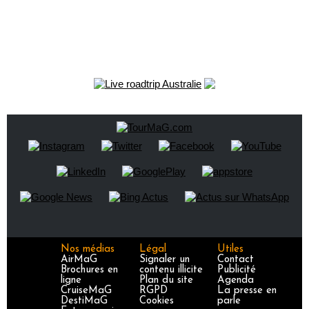
Nos médias
Légal
Utiles
AirMaG
Signaler un
Contact
Brochures en
contenu illicite
Publicité
ligne
Plan du site
Agenda
CruiseMaG
RGPD
La presse en
DestiMaG
Cookies
parle